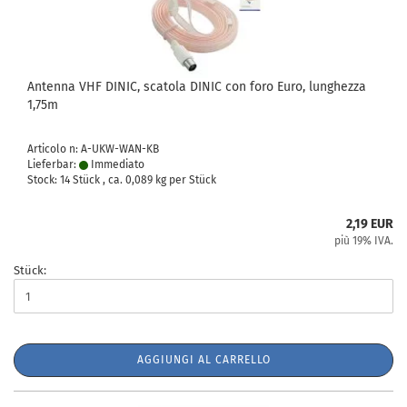
Antenna VHF DINIC, scatola DINIC con foro Euro, lunghezza
1,75m
Articolo n: A-UKW-WAN-KB
Lieferbar:
Immediato
Stock: 14 Stück , ca.
0,089
kg per Stück
2,19 EUR
più 19% IVA.
Stück:
AGGIUNGI AL CARRELLO