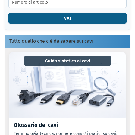
CODICE
ARTICOLO
O
VAI
IL
CODICE
EAN.
Tutto quello che c'è da sapere sui cavi
Guida sintetica ai cavi
Glossario dei cavi
Terminologia tecnica, norme e consigli pratici su cavi,