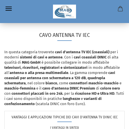
CAVO ANTENNA TV IEC
In questa categoria troverete
cavi d'antenna TV IEC (coassiali)
per i
moderni
sistemi di cavi e antenne
. Con i
cavi coassiali DINIC
di alta
qualità di
MAG GmbH
è possibile collegare in modo affidabile
televisori, ricevitori, registratori e sintonizzatori
in modo affidabile
all'
antenna o alla presa multimediale
. La gamma comprende
cavi
coassiali per antenna con schermatura a 120 dB
,
quadrupla
schermatura
, nel colore
bianco
, come
connettori maschio-maschio
e
maschio-femmina
e il
cavo d'antenna DINIC Premium
di
colore nero
con
connettori placcati in oro 24k.
per la
ricezione HD e Ultra HD
. Tutti
i cavi sono disponibili in pratiche
lunghezze
e
varianti di
confezionamento
(scatola DINIC con foro Euro).
VANTAGGI E APPLICAZIONI TIPICHE DEI CAVI D'ANTENNA TV DINIC IEC
I VANTAGGI IN SINTESI