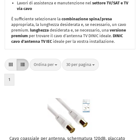
Lavori di assistenza e manutenzione nel
settore TV/SAT e TV
via cavo
È sufficiente selezionare la
combinazione spina/presa
appropriata, la lunghezza desiderata e, se necessario, un cavo
premium.
lunghezza
desiderata e, se necessario, una
versione
premium
per trovare il cavo d'antenna TV DINIC ideale.
DINIC
cavo d'antenna TV IEC
ideale per la vostra installazione.
Ordina per
per pagina
Ordina per
30 per pagina
1
Cavo coassiale per antenna, schermatura 120dB, placcato