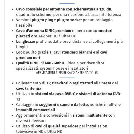
Cavo coassiale per antenna con schermatura a 120 dB
,
quadruplo schermo, per una ricezione a bassa interferenza
Versioni
plug to plug
e
plug to socket
per un cablaggio
flessibile
Cavo d'antenna DINIC premium
in nero con
connettori
placcati oro 24k
per HD / Ultra HD
Lunghezze
pratiche, dalle brevi distanze ai collegamenti più
lunghi
Look pulito grazie ai
cavi standard bianchi
e ai
cavi
premium neri
Qualità DINIC
di
MAG GmbH
- ideale per rivenditori
specializzati, system house e installatori
APPLICAZIONI TIPICHE CAVO ANTENNA TV IEC
Collegamento di
TV, ricevitori o registratori
alla
presa del
cavo/antenna
Utilizzo in
sistemi via cavo DVB-C
e
sistemi di antenna DVB-
T2
Cablaggio in
soggiorni e camere da letto
, nonché in
uffici e
immobili commerciali
Aggiornamenti e conversioni in
sistemi multiutente
con
diversi televisori
Utilizzo di
cavi di qualità superiore
per installazioni
televisive in HD e Ultra HD