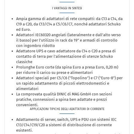
I VANTAGGI IN SINTESI
Ampia gamma di adattatori di rete compatti: da C13 a C14, da
C19 a C20, da C13/C14 a C5/C6/C7, nonché adattatori Schuko
ed Euro.
Adattatori IEC60320 angolati (lateralmente e dall'alto verso
il basso) per l'utilizzo in rack da 19" e armadi di controllo
con ingombro ridotto
Adattatore UPS e cavo adattatore da C14 o C20 a presa di
contatto di terra per l'alimentazione di utenze Schuko
classiche
Prolunghe Euro corte (da spina Euro a presa Euro, 0,20 m)
per ridurre il carico su prese e alimentatori
Adattatori speciali per C5/C6 ("Topolino") e C7 ("Euro-8") per
un rapido adattamento di piccoli elettrodomestici e
alimentatori
La comprovata qualità DINIC di MAG GmbH con sezioni
pratiche, connessioni a spina ben adattate e prezzi
convenienti.
APPLICAZIONI TIPICHE DEGLI ADATTATORI DI CORRENTE
Adattamento di server, switch, UPS e PDU con sistemi IEC
C13/C14/C19/C20 a sistemi di distribuzione di corrente
esistenti.