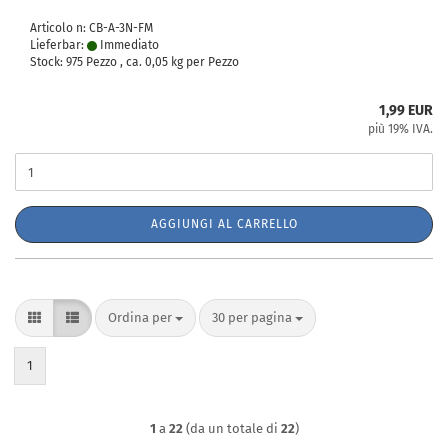
Articolo n: CB-A-3N-FM
Lieferbar:
Immediato
Stock: 975 Pezzo , ca.
0,05
kg per Pezzo
1,99 EUR
più 19% IVA.
AGGIUNGI AL CARRELLO
Ordina per
per pagina
Ordina per
30 per pagina
1
1
a
22
(da un totale di
22
)