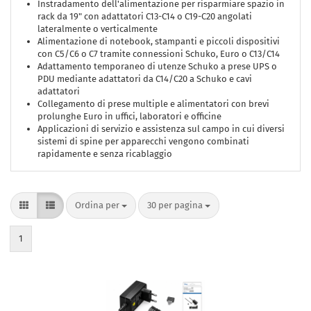
Instradamento dell'alimentazione per risparmiare spazio in
rack da 19" con adattatori C13-C14 o C19-C20 angolati
lateralmente o verticalmente
Alimentazione di notebook, stampanti e piccoli dispositivi
con C5/C6 o C7 tramite connessioni Schuko, Euro o C13/C14
Adattamento temporaneo di utenze Schuko a prese UPS o
PDU mediante adattatori da C14/C20 a Schuko e cavi
adattatori
Collegamento di prese multiple e alimentatori con brevi
prolunghe Euro in uffici, laboratori e officine
Applicazioni di servizio e assistenza sul campo in cui diversi
sistemi di spine per apparecchi vengono combinati
rapidamente e senza ricablaggio
Ordina per
per pagina
Ordina per
30 per pagina
1