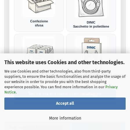
Confezione
DINIC
sfusa
Sacchetto in polietilene
This website uses Cookies and other technologies.
We use Cookies and other technologies, also from third-party
DINIC
Scatola per vendita al dettaglio
suppliers, to ensure the basic functionalities and analyze the usage of
Cartone promozionale
con foro Euro
our website in order to provide you with the best shopping
experience possible. You can find more information in our
Privacy
Notice
.
Scopri ora le soluzioni di imballaggio
Accept all
More information
Panoramica delle offerte