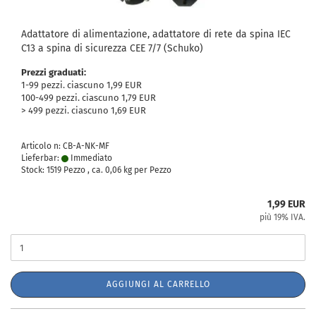
Adattatore di alimentazione, adattatore di rete da spina IEC
C13 a spina di sicurezza CEE 7/7 (Schuko)
Prezzi graduati:
1-99 pezzi. ciascuno 1,99 EUR
100-499 pezzi. ciascuno 1,79 EUR
> 499 pezzi. ciascuno 1,69 EUR
Articolo n: CB-A-NK-MF
Lieferbar:
Immediato
Stock: 1519 Pezzo , ca.
0,06
kg per Pezzo
1,99 EUR
più 19% IVA.
AGGIUNGI AL CARRELLO