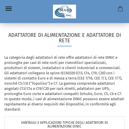
ADATTATORE DI ALIMENTAZIONE E ADATTATORE DI
RETE
La categoria degli adattatori di rete offre adattatori di rete DINIC e
prolunghe per cavi di rete corti per rivenditori specializzati,
produttori di sistemi, installatori e clienti industriali e commerciali.
Gli adattatori collegano le spine IEC60320 (C13, C14, C19, C20) con i
sistemi di contatto Euro e di messa a terra (CEE 7/16, CEE 7/3, CEE 7/7),
nonché C5/C6 ("Topolino") e C7. La gamma comprende adattatori
angolati C13/C14 e C19/C20 per rack stretti, adattatori per UPS,
prolunghe Euro corte e adattatori compatti Schuko, Euro, C5, C6 e C7.
In questo modo, i cavi di alimentazione DINIC possono essere adattati
rapidamente ai diversi requisiti dei dispositivi, in conformità agli
standard.
VANTAGGI E APPLICAZIONI TIPICHE DEGLI ADATTATORI DI
ALIMENTAZIONE DINIC