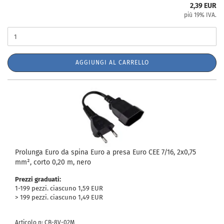
2,39 EUR
più 19% IVA.
AGGIUNGI AL CARRELLO
Prolunga Euro da spina Euro a presa Euro CEE 7/16, 2x0,75
mm², corto 0,20 m, nero
Prezzi graduati:
1-199 pezzi. ciascuno 1,59 EUR
> 199 pezzi. ciascuno 1,49 EUR
Articolo n: CB-8V-02M