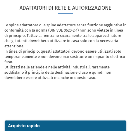
ADATTATORI DI RETE E AUTORIZZAZIONE
Le spine adattatore o le spine adattatore senza funzione aggiuntiva in
conformità con la norma (DIN VDE 0620-2-1) non sono vietate in linea
di principio. Tuttavia, rientrano sicuramente tra le apparecchiature
che gli utenti dovrebbero utilizzare in casa solo con la necessaria
attenzione.
In linea di principio, questi adattatori devono essere utilizzati solo
temporaneamente e non devono mai sostituire un impianto elettrico
fisso.
Utilizzati nelle aziende e nelle attività industriali, raramente
soddisfano il principio della destinazione d'uso e quindi non
dovrebbero essere utilizzati neanche in questo caso.
Acquisto rapido