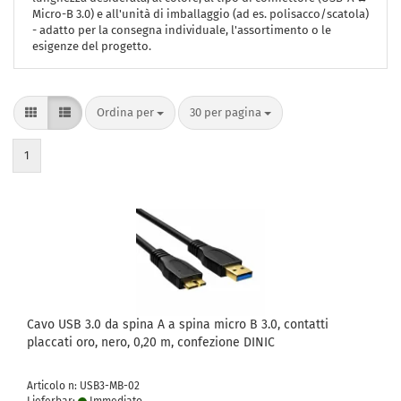
Micro-B 3.0) e all'unità di imballaggio (ad es. polisacco/scatola)
- adatto per la consegna individuale, l'assortimento o le
esigenze del progetto.
Ordina per
per pagina
Ordina per
30 per pagina
1
Cavo USB 3.0 da spina A a spina micro B 3.0, contatti
placcati oro, nero, 0,20 m, confezione DINIC
Articolo n: USB3-MB-02