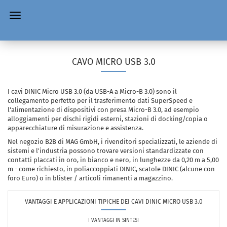
CAVO MICRO USB 3.0
I cavi DINIC Micro USB 3.0 (da USB-A a Micro-B 3.0) sono il
collegamento perfetto per il trasferimento dati SuperSpeed e
l'alimentazione di dispositivi con presa Micro-B 3.0, ad esempio
alloggiamenti per dischi rigidi esterni, stazioni di docking/copia o
apparecchiature di misurazione e assistenza.
Nel negozio B2B di MAG GmbH, i rivenditori specializzati, le aziende di
sistemi e l'industria possono trovare versioni standardizzate con
contatti placcati in oro, in bianco e nero, in lunghezze da 0,20 m a 5,00
m - come richiesto, in poliaccoppiati DINIC, scatole DINIC (alcune con
foro Euro) o in blister / articoli rimanenti a magazzino.
VANTAGGI E APPLICAZIONI TIPICHE DEI CAVI DINIC MICRO USB 3.0
I VANTAGGI IN SINTESI