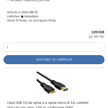
> 199 pezzi. ciascuno 2,62 EUR
Articolo n: USB3-MB-05
Lieferbar:
Immediato
Stock: 51 Pezzo , ca.
0,04
kg per Pezzo
2,99 EUR
più 19% IVA.
AGGIUNGI AL CARRELLO
Cavo USB 3.0 da spina A a spina micro B 3.0, contatti
placcati oro, nero, 1,00 m, confezione DINIC