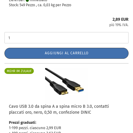
Lieferbar:
Immediato
Stock: 549 Pezzo , ca.
0,03
kg per Pezzo
2,89 EUR
più 19% IVA.
AGGIUNGI AL CARRELLO
MEHR IM ZULAUF
Cavo USB 3.0 da spina A a spina micro B 3.0, contatti
placcati oro, nero, 0,50 m, confezione DINIC
Prezzi graduati:
1-199 pezzi. ciascuno 2,99 EUR