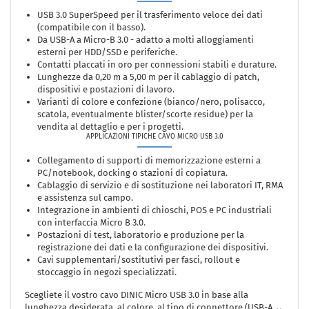
USB 3.0 SuperSpeed per il trasferimento veloce dei dati
(compatibile con il basso).
Da USB-A a Micro-B 3.0 - adatto a molti alloggiamenti
esterni per HDD/SSD e periferiche.
Contatti placcati in oro per connessioni stabili e durature.
Lunghezze da 0,20 m a 5,00 m per il cablaggio di patch,
dispositivi e postazioni di lavoro.
Varianti di colore e confezione (bianco/nero, polisacco,
scatola, eventualmente blister/scorte residue) per la
vendita al dettaglio e per i progetti.
APPLICAZIONI TIPICHE CAVO MICRO USB 3.0
Collegamento di supporti di memorizzazione esterni a
PC/notebook, docking o stazioni di copiatura.
Cablaggio di servizio e di sostituzione nei laboratori IT, RMA
e assistenza sul campo.
Integrazione in ambienti di chioschi, POS e PC industriali
con interfaccia Micro B 3.0.
Postazioni di test, laboratorio e produzione per la
registrazione dei dati e la configurazione dei dispositivi.
Cavi supplementari/sostitutivi per fasci, rollout e
stoccaggio in negozi specializzati.
Scegliete il vostro cavo DINIC Micro USB 3.0 in base alla
lunghezza desiderata, al colore, al tipo di connettore (USB-A ↔