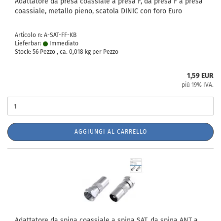
Adattatore da presa coassiale a presa F, da presa F a presa
coassiale, metallo pieno, scatola DINIC con foro Euro
Articolo n: A-SAT-FF-KB
Lieferbar:
Immediato
Stock: 56 Pezzo , ca.
0,018
kg per Pezzo
1,59 EUR
più 19% IVA.
AGGIUNGI AL CARRELLO
Adattatore da spina coassiale a spina SAT, da spina ANT a