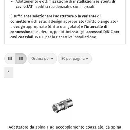
Adattamento e ottimizzazione di
installazioni
esistenti
di
cavi e SAT
in edifici residenziali e commerciali
È sufficiente selezionare l'
adattatore o la variante di
connettore
richiesta, il design appropriato (dritto o angolato)
e
design
appropriato (dritto o angolato) e l'
intervallo di
connessione
desiderato, per ottimizzare gli
accessori DINIC per
cavi coassiali TV IEC
per la rispettiva installazione.
Ordina per
per pagina
Ordina per
30 per pagina
1
Adattatore da spina F ad accoppiamento coassiale, da spina