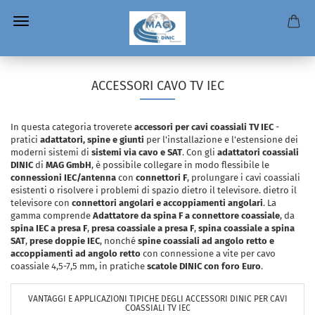
ACCESSORI CAVO TV IEC
In questa categoria troverete
accessori per cavi coassiali TV IEC
-
pratici
adattatori, spine e giunti
per l'installazione e l'estensione dei
moderni sistemi di
sistemi via cavo e SAT
. Con gli
adattatori coassiali
DINIC
di
MAG GmbH
, è possibile collegare in modo flessibile le
connessioni IEC/antenna
con
connettori F
, prolungare i cavi coassiali
esistenti o risolvere i problemi di spazio dietro il televisore. dietro il
televisore con
connettori angolari e accoppiamenti angolari
. La
gamma comprende
Adattatore da spina F a connettore coassiale
, da
spina IEC a presa F
,
presa coassiale a presa F
,
spina coassiale a spina
SAT
,
prese doppie IEC
, nonché
spine coassiali ad angolo retto e
accoppiamenti ad angolo retto
con connessione a vite per cavo
coassiale 4,5-7,5 mm, in pratiche
scatole DINIC con foro Euro
.
VANTAGGI E APPLICAZIONI TIPICHE DEGLI ACCESSORI DINIC PER CAVI
COASSIALI TV IEC