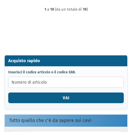
1
a
19
(da un totale di
19
)
Acquisto rapido
INSERISCI
Inserisci il codice articolo o il codice EAN.
IL
CODICE
ARTICOLO
O
VAI
IL
CODICE
EAN.
Tutto quello che c'è da sapere sui cavi