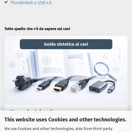
Thunderbolt o USB 4.0
Tutto quello che c'è da sapere sui cavi
Guida sintetica ai cavi
Glossario dei cavi
This website uses Cookies and other technologies.
Terminologia tecnica, norme e consigli pratici su cavi,
We use Cookies and other technologies, also from third-party
adattatori e tecnologia di connessione.