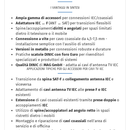
I VANTAGGI IN SINTESI
Ampia gamma di accessori
per connessioni IEC/coassiali
Adattatore IEC ↔ F
(ANT ↔ SAT) per transizioni flessibili
Spine/accoppiamenti
diritti e angolati
per spazi limitati
dietro il televisore o il mobile
Connessione a vite
per cavo coassiale da 4,5-7,5 mm -
installazione semplice con l'ausilio di utensili
Versioni in metallo
per connessioni robuste e durature
Pratiche
scatole DINIC con foro Euro
per rivenditori
specializzati e produttori di sistemi
Qualità DINIC
di
MAG GmbH
- adatta ai cavi d'antenna TV IEC
APPLICAZIONI TIPICHE PER GLI ACCESSORI PER CAVI TV IEC
Transizione da
spina SAT-F
a
collegamento antenna IEC
e
viceversa
Adattamento di
cavi antenna TV IEC
alle
prese F o IEC
esistenti
Estensione
di cavi coassiali esistenti tramite
prese doppie
o
accoppiamenti
IEC
Utilizzo di
spine/accoppiatori ad angolo retto
in spazi
ristretti dietro i mobili
Montaggio e riparazione di
cavi coassiali
nell'area di
servizio e di officina