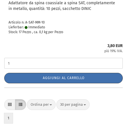
Adattatore da spina coassiale a spina SAT, completamente
in metallo, quantità: 10 pezzi, sacchetto DINIC
Articolo n: A-SAT-MM-10
Lieferbar:
Immediato
Stock: 17 Pezzo , ca.
0,1
kg per Pezzo
3,80 EUR
più 19% IVA.
AGGIUNGI AL CARRELLO
Ordina per
per pagina
Ordina per
30 per pagina
1