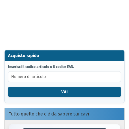
Acquisto rapido
INSERISCI
Inserisci il codice articolo o il codice EAN.
IL
CODICE
ARTICOLO
O
VAI
IL
CODICE
EAN.
Tutto quello che c'è da sapere sui cavi