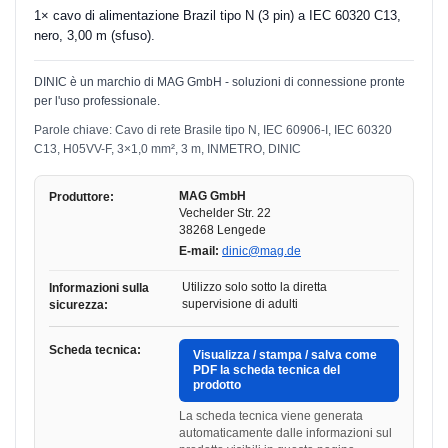
1× cavo di alimentazione Brazil tipo N (3 pin) a IEC 60320 C13,
nero, 3,00 m (sfuso).
DINIC è un marchio di MAG GmbH - soluzioni di connessione pronte
per l'uso professionale.
Parole chiave: Cavo di rete Brasile tipo N, IEC 60906-I, IEC 60320
C13, H05VV-F, 3×1,0 mm², 3 m, INMETRO, DINIC
MAG GmbH
Produttore:
Vechelder Str. 22
38268 Lengede
E-mail:
dinic@mag.de
Utilizzo solo sotto la diretta
Informazioni sulla
supervisione di adulti
sicurezza:
Scheda tecnica:
Visualizza / stampa / salva come
PDF la scheda tecnica del
prodotto
La scheda tecnica viene generata
automaticamente dalle informazioni sul