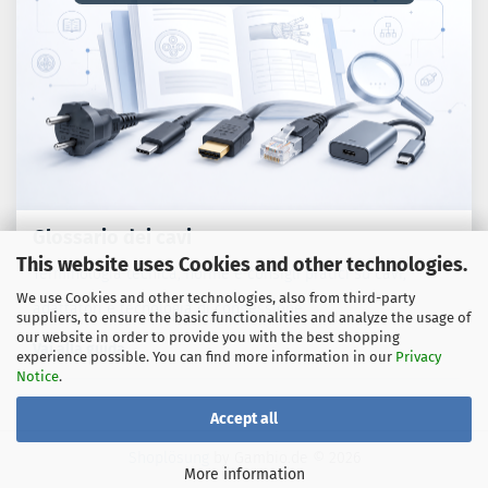
Glossario dei cavi
This website uses Cookies and other technologies.
Terminologia tecnica, norme e consigli pratici su cavi,
We use Cookies and other technologies, also from third-party
adattatori e tecnologia di connessione.
suppliers, to ensure the basic functionalities and analyze the usage of
our website in order to provide you with the best shopping
Vai alla guida
experience possible. You can find more information in our
Privacy
Notice
.
Accept all
Shoplösung
by Gambio.de © 2026
More information