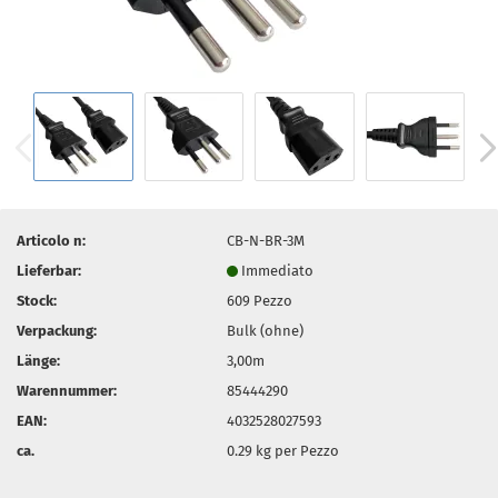
Articolo n:
CB-N-BR-3M
Lieferbar:
Immediato
Stock:
609
Pezzo
Verpackung:
Bulk (ohne)
Länge:
3,00m
Warennummer:
85444290
EAN:
4032528027593
ca.
0.29
kg per Pezzo