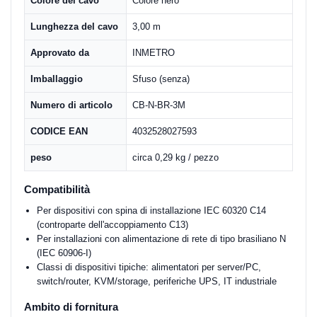
Colore del cavo
Colore nero
Lunghezza del cavo
3,00 m
Approvato da
INMETRO
Imballaggio
Sfuso (senza)
Numero di articolo
CB-N-BR-3M
CODICE EAN
4032528027593
peso
circa 0,29 kg / pezzo
Compatibilità
Per dispositivi con spina di installazione IEC 60320 C14
(controparte dell'accoppiamento C13)
Per installazioni con alimentazione di rete di tipo brasiliano N
(IEC 60906-I)
Classi di dispositivi tipiche: alimentatori per server/PC,
switch/router, KVM/storage, periferiche UPS, IT industriale
Ambito di fornitura