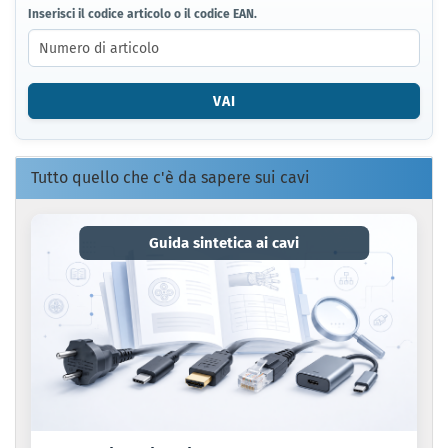
INSERISCI
Inserisci il codice articolo o il codice EAN.
IL
CODICE
ARTICOLO
O
VAI
IL
CODICE
EAN.
Tutto quello che c'è da sapere sui cavi
Guida sintetica ai cavi