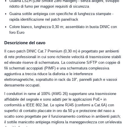
Guaina LSZH (Low Smoke Zero Halogen) - senza alogeni, sviluppo
ridotto di fumo per maggiori requisiti di sicurezza
Guaina sottile antipiega con specifiche di lunghezza stampate -
rapida identificazione nel patch panel/rack
Colore bianco, lunghezza 0,30 m; assemblato in busta DINIC con
foro Euro
Descrizione del cavo
Il cavo patch DINIC Cat.7 Premium (0,30 m) è progettato per ambienti
di rete professionali in cui sono richieste velocità di trasmissione stabili
ed elevate riserve di schermatura. La costruzione S/FTP con coppie di
fili schermati accoppiati (PIMF) e una schermatura complessiva
aggiuntiva a treccia riduce la diafonia e le interferenze
elettromagnetiche, soprattutto in rack da 19", pannelli patch e vassoi
densamente occupati.
I conduttori in rame al 100% (AWG 26) supportano una trasmissione
affidabile del segnale e sono adatti per le applicazioni PoE+ in
conformità a IEEE 802.3at. Le spine RJ45 (conformi a Cat.6A) con
superfici di contatto placcate in oro da 50 µ e protezione del naso a
scatto sono progettate per il funzionamento continuo in ambienti patch;
il sottile manicotto antipiega migliora la maneggevolezza con un'elevata