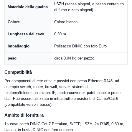
LSZH (senza alogeni, a basso contenuto
Materiale della guaina
di fumo e zero alogeni)
Colore
Colore bianco
Lunghezza del cavo
0,30 m
Imballaggio
Polisacco DINIC con foro Euro
peso
circa 0,04 kg per pezzo
Compatibilità
Per componenti di rete attivi e passivi con presa Ethernet RJ45, ad
esempio switch, router, firewall, server, sistemi di
telefonia/telecomunicazioni IP, media converter, patch panel e prese
dati. Può essere utilizzato in infrastrutture esistenti di Cat.5e/Cat.6
(compatibile verso il basso).
Ambito di fornitura
1× cavo patch DINIC Cat.7 Premium, S/FTP, LSZH, 2× RJ45, 0,30 m,
bianco, in busta DINIC con foro europeo.