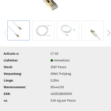
Articolo n:
C7-03
Lieferbar:
Immediato
Stock:
2587
Pezzo
Verpackung:
DINIC Polybag
Länge:
0,30m
Warennummer:
85444210
EAN:
4032528035659
ca.
0.04
kg per Pezzo