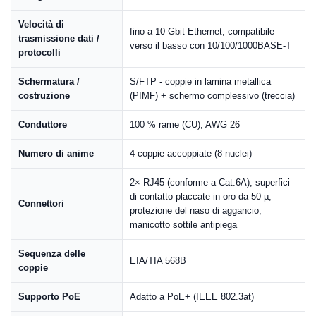
Velocità di
fino a 10 Gbit Ethernet; compatibile
trasmissione dati /
verso il basso con 10/100/1000BASE-T
protocolli
Schermatura /
S/FTP - coppie in lamina metallica
costruzione
(PIMF) + schermo complessivo (treccia)
Conduttore
100 % rame (CU), AWG 26
Numero di anime
4 coppie accoppiate (8 nuclei)
2× RJ45 (conforme a Cat.6A), superfici
di contatto placcate in oro da 50 µ,
Connettori
protezione del naso di aggancio,
manicotto sottile antipiega
Sequenza delle
EIA/TIA 568B
coppie
Supporto PoE
Adatto a PoE+ (IEEE 802.3at)