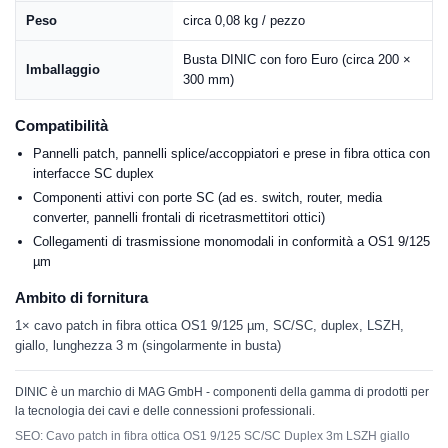
Peso
circa 0,08 kg / pezzo
Busta DINIC con foro Euro (circa 200 ×
Imballaggio
300 mm)
Compatibilità
Pannelli patch, pannelli splice/accoppiatori e prese in fibra ottica con
interfacce SC duplex
Componenti attivi con porte SC (ad es. switch, router, media
converter, pannelli frontali di ricetrasmettitori ottici)
Collegamenti di trasmissione monomodali in conformità a OS1 9/125
µm
Ambito di fornitura
1× cavo patch in fibra ottica OS1 9/125 µm, SC/SC, duplex, LSZH,
giallo, lunghezza 3 m (singolarmente in busta)
DINIC è un marchio di MAG GmbH - componenti della gamma di prodotti per
la tecnologia dei cavi e delle connessioni professionali.
SEO: Cavo patch in fibra ottica OS1 9/125 SC/SC Duplex 3m LSZH giallo