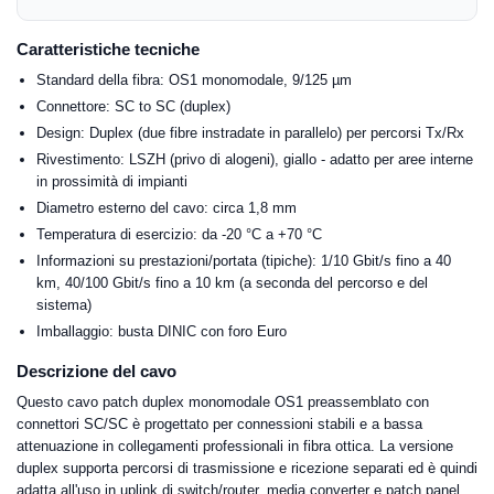
Caratteristiche tecniche
Standard della fibra: OS1 monomodale, 9/125 µm
Connettore: SC to SC (duplex)
Design: Duplex (due fibre instradate in parallelo) per percorsi Tx/Rx
Rivestimento: LSZH (privo di alogeni), giallo - adatto per aree interne
in prossimità di impianti
Diametro esterno del cavo: circa 1,8 mm
Temperatura di esercizio: da -20 °C a +70 °C
Informazioni su prestazioni/portata (tipiche): 1/10 Gbit/s fino a 40
km, 40/100 Gbit/s fino a 10 km (a seconda del percorso e del
sistema)
Imballaggio: busta DINIC con foro Euro
Descrizione del cavo
Questo cavo patch duplex monomodale OS1 preassemblato con
connettori SC/SC è progettato per connessioni stabili e a bassa
attenuazione in collegamenti professionali in fibra ottica. La versione
duplex supporta percorsi di trasmissione e ricezione separati ed è quindi
adatta all'uso in uplink di switch/router, media converter e patch panel