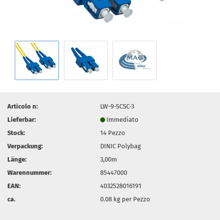
Articolo n:
LW-9-SCSC-3
Lieferbar:
Immediato
Stock:
14
Pezzo
Verpackung:
DINIC Polybag
Länge:
3,00m
Warennummer:
85447000
EAN:
4032528016191
ca.
0.08
kg per Pezzo