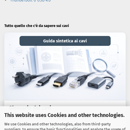
Thunderbolt o USB 4.0
Tutto quello che c'è da sapere sui cavi
Guida sintetica ai cavi
Glossario dei cavi
This website uses Cookies and other technologies.
Terminologia tecnica, norme e consigli pratici su cavi,
We use Cookies and other technologies, also from third-party
adattatori e tecnologia di connessione.
suppliers, to ensure the basic functionalities and analyze the usage of