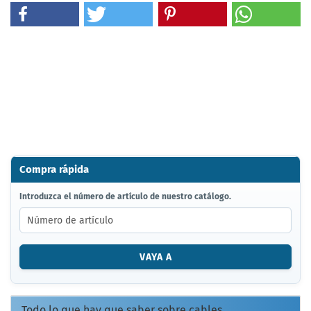
Compra rápida
INTRODUZCA
Introduzca el número de artículo de nuestro catálogo.
EL
NÚMERO
DE
ARTÍCULO
VAYA A
DE
NUESTRO
CATÁLOGO.
Todo lo que hay que saber sobre cables