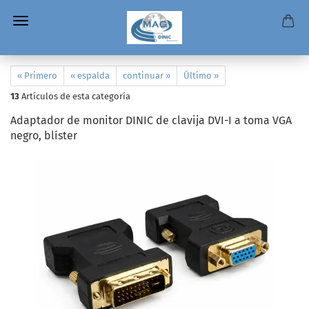
« Primero
« espalda
continuar »
Último »
13
Artículos de esta categoría
Adaptador de monitor DINIC de clavija DVI-I a toma VGA
negro, blíster