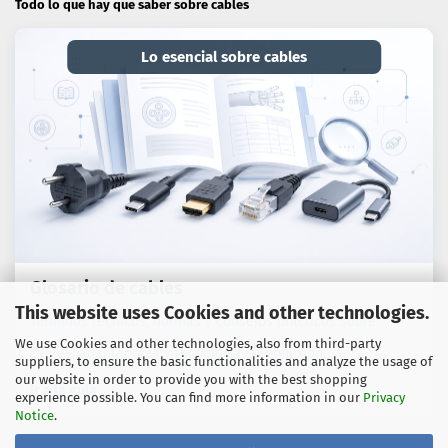
Todo lo que hay que saber sobre cables
Lo esencial sobre cables
Glosario de cables
This website uses Cookies and other technologies.
Términos técnicos, normas y consejos prácticos sobre
We use Cookies and other technologies, also from third-party
cables, adaptadores y tecnología de conexión.
suppliers, to ensure the basic functionalities and analyze the usage of
our website in order to provide you with the best shopping
Ir a la guía
experience possible. You can find more information in our
Privacy
Notice
.