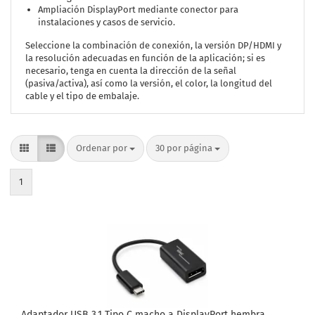
Ampliación DisplayPort mediante conector para
instalaciones y casos de servicio.
Seleccione la combinación de conexión, la versión DP/HDMI y
la resolución adecuadas en función de la aplicación; si es
necesario, tenga en cuenta la dirección de la señal
(pasiva/activa), así como la versión, el color, la longitud del
cable y el tipo de embalaje.
Ordenar por
por página
Ordenar por
30 por página
1
Adaptador USB 3.1 Tipo C macho a DisplayPort hembra,