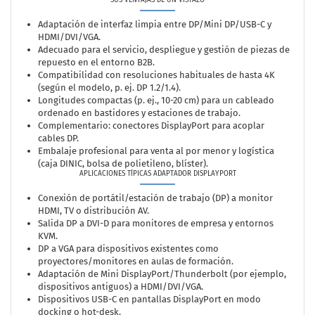
SUS VENTAJAS DE UN VISTAZO
Adaptación de interfaz limpia entre DP/Mini DP/USB-C y
HDMI/DVI/VGA.
Adecuado para el servicio, despliegue y gestión de piezas de
repuesto en el entorno B2B.
Compatibilidad con resoluciones habituales de hasta 4K
(según el modelo, p. ej. DP 1.2/1.4).
Longitudes compactas (p. ej., 10-20 cm) para un cableado
ordenado en bastidores y estaciones de trabajo.
Complementario: conectores DisplayPort para acoplar
cables DP.
Embalaje profesional para venta al por menor y logística
(caja DINIC, bolsa de polietileno, blíster).
APLICACIONES TÍPICAS ADAPTADOR DISPLAYPORT
Conexión de portátil/estación de trabajo (DP) a monitor
HDMI, TV o distribución AV.
Salida DP a DVI-D para monitores de empresa y entornos
KVM.
DP a VGA para dispositivos existentes como
proyectores/monitores en aulas de formación.
Adaptación de Mini DisplayPort/Thunderbolt (por ejemplo,
dispositivos antiguos) a HDMI/DVI/VGA.
Dispositivos USB-C en pantallas DisplayPort en modo
docking o hot-desk.