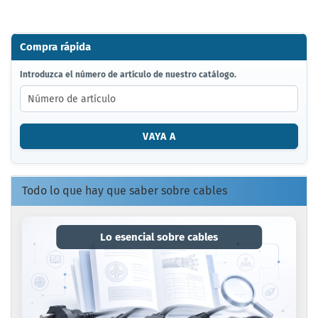
Compra rápida
INTRODUZCA
Introduzca el número de artículo de nuestro catálogo.
EL
NÚMERO
DE
ARTÍCULO
VAYA A
DE
NUESTRO
CATÁLOGO.
Todo lo que hay que saber sobre cables
Lo esencial sobre cables