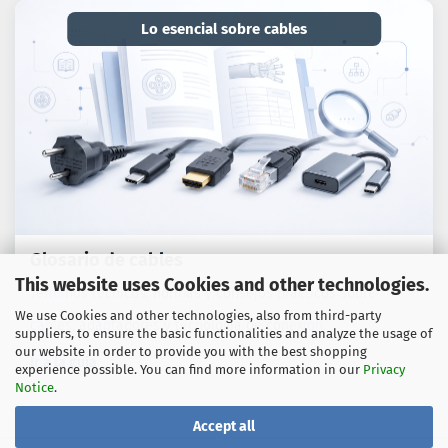
Lo esencial sobre cables
Glosario de cables
This website uses Cookies and other technologies.
Términos técnicos, normas y consejos prácticos sobre
We use Cookies and other technologies, also from third-party
cables, adaptadores y tecnología de conexión.
suppliers, to ensure the basic functionalities and analyze the usage of
our website in order to provide you with the best shopping
Ir a la guía
experience possible. You can find more information in our
Privacy
Notice
.
Accept all