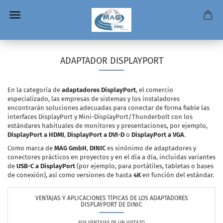
ADAPTADOR DISPLAYPORT
En la categoría de
adaptadores DisplayPort
, el comercio
especializado, las empresas de sistemas y los instaladores
encontrarán soluciones adecuadas para conectar de forma fiable las
interfaces DisplayPort y Mini-DisplayPort/Thunderbolt con los
estándares habituales de monitores y presentaciones, por ejemplo,
DisplayPort a HDMI
,
DisplayPort a DVI-D
o
DisplayPort a VGA
.
Como marca de
MAG GmbH
,
DINIC
es sinónimo de adaptadores y
conectores prácticos en proyectos y en el día a día, incluidas variantes
de
USB-C a DisplayPort
(por ejemplo, para portátiles, tabletas o bases
de conexión), así como versiones de hasta
4K
en función del estándar.
VENTAJAS Y APLICACIONES TÍPICAS DE LOS ADAPTADORES
DISPLAYPORT DE DINIC