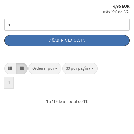
4,95 EUR
más 19% de IVA.
AÑADIR A LA CESTA
Ordenar por
por página
Ordenar por
30 por página
1
1
a
11
(de un total de
11
)