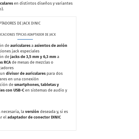
culares
en distintos diseños y variantes
o).
PTADORES DE JACK DINIC
ICACIONES TÍPICAS ADAPTADOR DE JACK
ón de
auriculares
a
asientos de avión
iones jack especiales
ón de
jacks de 3,5 mm y 6,3 mm
a
as RCA
de mesas de mezclas o
cadores
 un
divisor de auriculares
para dos
ares en una conexión
ación de
smartphones, tabletas y
les con USB-C
en sistemas de audio y
a
necesaria, la
versión
deseada y, si es
r el
adaptador de conector DINIC