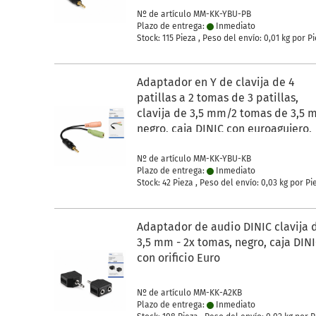
Nº de artículo MM-KK-YBU-PB
Plazo de entrega:
Inmediato
Stock: 115 Pieza , Peso del envío:
0,01
kg por P
Adaptador en Y de clavija de 4
patillas a 2 tomas de 3 patillas,
clavija de 3,5 mm/2 tomas de 3,5 
negro, caja DINIC con euroagujero,
longitud 0,15 m
Nº de artículo MM-KK-YBU-KB
Plazo de entrega:
Inmediato
Stock: 42 Pieza , Peso del envío:
0,03
kg por Pi
Adaptador de audio DINIC clavija 
3,5 mm - 2x tomas, negro, caja DIN
con orificio Euro
Nº de artículo MM-KK-A2KB
Plazo de entrega:
Inmediato