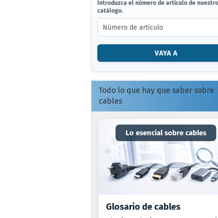
INTRODUZCA
Introduzca el número de artículo de nuestr
catálogo.
EL
NÚMERO
DE
ARTÍCULO
DE
VAYA A
NUESTRO
CATÁLOGO.
Todo lo que hay que saber sobre
cables
Lo esencial sobre cables
Glosario de cables