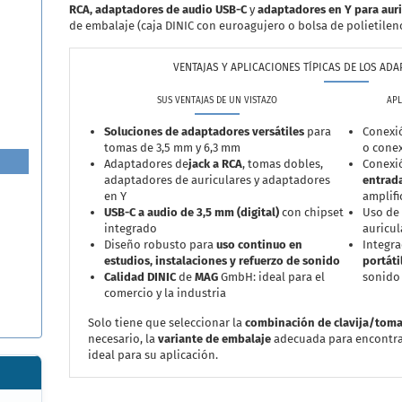
RCA, adaptadores de audio USB-C
y
adaptadores en Y para auri
de embalaje (caja DINIC con euroagujero o bolsa de polietilen
VENTAJAS Y APLICACIONES TÍPICAS DE LOS ADA
SUS VENTAJAS DE UN VISTAZO
APL
Soluciones de adaptadores versátiles
para
Conexi
tomas de 3,5 mm y 6,3 mm
o conex
Adaptadores de
jack a RCA
, tomas dobles,
Conexi
adaptadores de auriculares y adaptadores
entrad
en Y
amplifi
USB-C a audio de 3,5 mm (digital)
con chipset
Uso de
integrado
auricul
Diseño robusto para
uso continuo en
Integr
estudios, instalaciones y refuerzo de sonido
portáti
Calidad DINIC
de
MAG
GmbH: ideal para el
sonido
comercio y la industria
Solo tiene que seleccionar la
combinación de clavija/tom
necesario, la
variante de embalaje
adecuada para encontra
ideal para su aplicación.