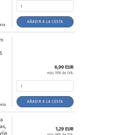
AÑADIR A LA CESTA
ieza
mm
,5
6,99 EUR
más 19% de IVA.
AÑADIR A LA CESTA
ieza
ra
jas,
1,29 EUR
vija
más 19% de IVA.