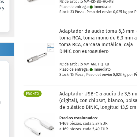
os
Nº de artículo MM-KK-BU-HQ-KB
Plazo de entrega:
Inmediato
s y
Stock: 33 Pieza , Peso del envío:
0,025
kg por P
Adaptador de audio toma 6,3 mm 
toma RCA, toma mono de 6,3 mm 
toma RCA, carcasa metálica, caja
DINIC con euroagujero
Nº de artículo MM-A6C-HQ-KB
Plazo de entrega:
Inmediato
Stock: 15 Pieza , Peso del envío:
0,023
kg por P
Adaptador USB-C a audio de 3,5 
PRONTO
(digital), con chipset, blanco, bols
r
de plástico DINIC, longitud 13,5 cm
Precios escalonados:
1-169 piezas. cada 5,87 EUR
> 169 piezas. cada 5,49 EUR