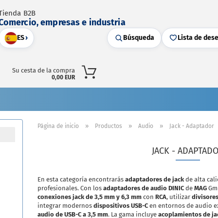
Tienda B2B
Comercio, empresas e industria
ES
›
Búsqueda
Lista de des
Su cesta de la compra
0,00 EUR
»
»
»
Página de inicio
Productos
Audio
Jack - Adaptador
JACK - ADAPTAD
En esta categoría encontrarás
adaptadores de jack
de alta cal
profesionales. Con los
adaptadores de audio DINIC
de
MAG
Gmb
conexiones jack de 3,5 mm y 6,3 mm
con
RCA
, utilizar
divisores
integrar modernos
dispositivos USB-C
en entornos de audio e
audio de USB-C a 3,5 mm
. La gama incluye
acoplamientos de ja