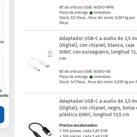
Nº de artículo USBC-AUDIO-WPB
Plazo de entrega:
Inmediato
Stock: 322 Pieza , Peso del envío:
0,007
kg por
Pieza
Adaptador USB-C a audio de 3,5 
ico
(digital), con chipset, blanco, caja
DINIC con euroagujero, longitud 13
cm.
Nº de artículo USBC-AUDIO-KB
Plazo de entrega:
Inmediato
Stock: 147 Pieza , Peso del envío:
0,018
kg por 
l
orificio Euro
Adaptador USB-C a audio de 3,5 
(digital), con chipset, negro, bolsa
plástico DINIC, longitud 13,5 cm
Precios escalonados:
1-169 piezas. cada 5,87 EUR
> 169 piezas. cada 5,49 EUR