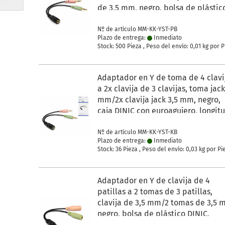
de 3,5 mm, negro, bolsa de plástic
DINIC, longitud 0,15 m
Nº de artículo MM-KK-YST-PB
Plazo de entrega:
Inmediato
Stock: 500 Pieza , Peso del envío:
0,01
kg por P
Adaptador en Y de toma de 4 clavi
a 2x clavija de 3 clavijas, toma jack
mm/2x clavija jack 3,5 mm, negro,
caja DINIC con euroagujero, longit
0,15 m
Nº de artículo MM-KK-YST-KB
Plazo de entrega:
Inmediato
Stock: 36 Pieza , Peso del envío:
0,03
kg por Pi
Adaptador en Y de clavija de 4
patillas a 2 tomas de 3 patillas,
clavija de 3,5 mm/2 tomas de 3,5 
negro, bolsa de plástico DINIC,
longitud 0,15 m