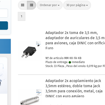
o
Ordenar por
por página
Ordenar por
30 por página
1
Adaptador 2x toma de 3,5 mm,
adaptador de auriculares de 3,5 
para aviones, caja DINIC con orifici
Euro
Nº de artículo MM-KK-FA-KB
Plazo de entrega:
Inmediato
Stock: 33 Pieza , Peso del envío:
0,019
kg por P
Adaptador 2x acoplamiento jack
3,5mm estéreo, doble toma jack
3,5mm para conexión, metal, caja
DINIC con euro agujero