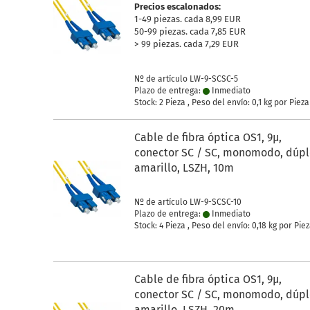
Precios escalonados:
1-49 piezas. cada 8,99 EUR
50-99 piezas. cada 7,85 EUR
> 99 piezas. cada 7,29 EUR
Nº de artículo LW-9-SCSC-5
Plazo de entrega:
Inmediato
Stock: 2 Pieza , Peso del envío:
0,1
kg por Pieza
Cable de fibra óptica OS1, 9µ,
conector SC / SC, monomodo, dúpl
amarillo, LSZH, 10m
Nº de artículo LW-9-SCSC-10
Plazo de entrega:
Inmediato
Stock: 4 Pieza , Peso del envío:
0,18
kg por Pie
Cable de fibra óptica OS1, 9µ,
conector SC / SC, monomodo, dúpl
amarillo, LSZH, 20m