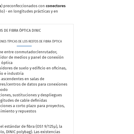
µ
) preconfeccionados con
conectores
lo) - en longitudes prácticas y en
OS DE FIBRA ÓPTICA DINIC
ONES TÍPICAS DE LOS RESTOS DE FIBRA ÓPTICA
e entre conmutador/enrutador,
idor de medios y panel de conexión
a óptica
uidores de suelo y edificio en oficinas,
o e industria
 ascendentes en salas de
res/centros de datos para conexiones
odo
iones, sustituciones y despliegues
gitudes de cable definidas
ciones a corto plazo para proyectos,
imiento y repuestos
el estándar de fibra (OS1 9/125µ), la
lo, DINIC polybag). Las existencias