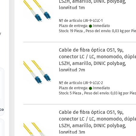
LSZH, amarillo, DINIC polybag,
longitud 1m
Nº de artículo LW-9-LCLC-1
Plazo de entrega:
Inmediato
Stock: 19 Pieza , Peso del envío:
0,03
kg por Pi
r
Cable de fibra óptica OS1, 9µ,
conector LC / LC, monomodo, dúpl
LSZH, amarillo, DINIC polybag,
longitud 2m
Nº de artículo LW-9-LCLC-2
Plazo de entrega:
Inmediato
Stock: 5 Pieza , Peso del envío:
0,03
kg por Pie
ico
Cable de fibra óptica OS1, 9µ,
conector LC / LC, monomodo, dúpl
LSZH, amarillo, DINIC polybag,
longitud 3m