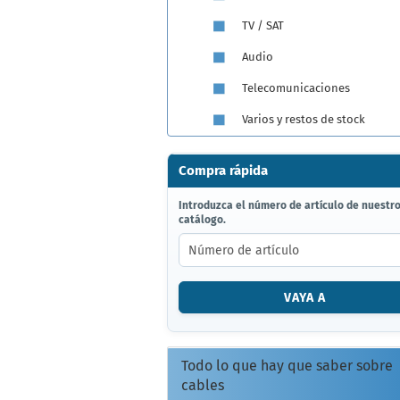
TV / SAT
Audio
Telecomunicaciones
Varios y restos de stock
Compra rápida
INTRODUZCA
Introduzca el número de artículo de nuestr
catálogo.
EL
NÚMERO
DE
ARTÍCULO
DE
VAYA A
NUESTRO
CATÁLOGO.
Todo lo que hay que saber sobre
cables