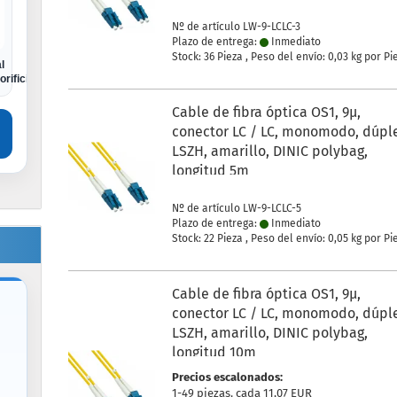
Nº de artículo LW-9-LCLC-3
Plazo de entrega:
Inmediato
Stock: 36 Pieza , Peso del envío:
0,03
kg por Pi
l
orificio Euro
Cable de fibra óptica OS1, 9µ,
conector LC / LC, monomodo, dúpl
LSZH, amarillo, DINIC polybag,
longitud 5m
Nº de artículo LW-9-LCLC-5
Plazo de entrega:
Inmediato
Stock: 22 Pieza , Peso del envío:
0,05
kg por Pi
Cable de fibra óptica OS1, 9µ,
conector LC / LC, monomodo, dúpl
LSZH, amarillo, DINIC polybag,
longitud 10m
Precios escalonados:
1-49 piezas. cada 11,07 EUR