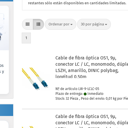
restantes sólo están disponibles en cantidades limitadas.
Ordenar por
por página
Ordenar por
30 por página
1
Cable de fibra óptica OS1, 9µ,
conector LC / LC, monomodo, dúpl
os
LSZH, amarillo, DINIC polybag,
s y
longitud 0,50m
Nº de artículo LW-9-LCLC-05
Plazo de entrega:
Inmediato
Stock: 32 Pieza , Peso del envío:
0,01
kg por Pi
Cable de fibra óptica OS1, 9µ,
conector LC / LC, monomodo, dúpl