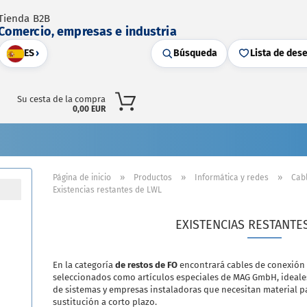
Tienda B2B
Comercio, empresas e industria
ES
›
Búsqueda
Lista de des
Su cesta de la compra
0,00 EUR
»
»
»
Página de inicio
Productos
Informática y redes
Cabl
Existencias restantes de LWL
EXISTENCIAS RESTANTE
En la categoría
de restos de FO
encontrará cables de conexión d
seleccionados como artículos especiales de MAG GmbH, ideales
de sistemas y empresas instaladoras que necesitan material p
sustitución a corto plazo.