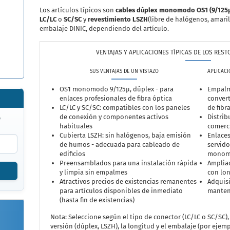
Los artículos típicos son
cables dúplex monomodo OS1 (9/125
LC/LC
o
SC/SC
y
revestimiento LSZH
(libre de halógenos, amaril
embalaje DINIC, dependiendo del artículo.
VENTAJAS Y APLICACIONES TÍPICAS DE LOS REST
SUS VENTAJAS DE UN VISTAZO
APLICACI
OS1 monomodo 9/125µ, dúplex - para
Empalm
enlaces profesionales de fibra óptica
convert
LC/LC y SC/SC: compatibles con los paneles
de fibr
de conexión y componentes activos
Distrib
o
habituales
comerci
Cubierta LSZH: sin halógenos, baja emisión
Enlaces
de humos - adecuada para cableado de
servido
edificios
monom
Preensamblados para una instalación rápida
Ampliac
y limpia sin empalmes
con lon
Atractivos precios de existencias remanentes
Adquisi
para artículos disponibles de inmediato
manten
(hasta fin de existencias)
Nota: Seleccione según el tipo de conector (LC/LC o SC/SC), 
versión (dúplex, LSZH), la longitud y el embalaje (por ejemp