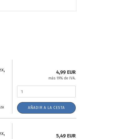
ex,
4,99 EUR
más 19% de IVA.
eza
AÑADIR A LA CESTA
ex,
5,49 EUR