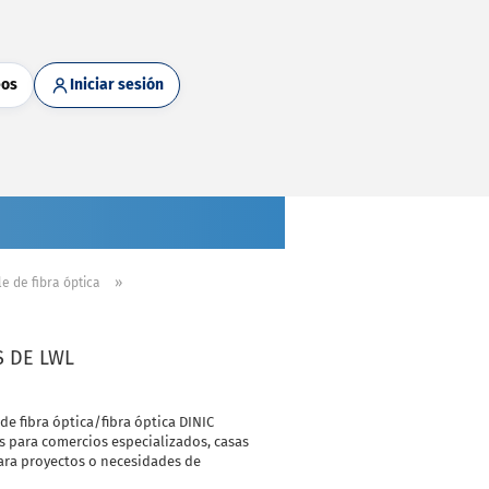
eos
Iniciar sesión
»
e de fibra óptica
S DE LWL
e fibra óptica/fibra óptica DINIC
 para comercios especializados, casas
ara proyectos o necesidades de