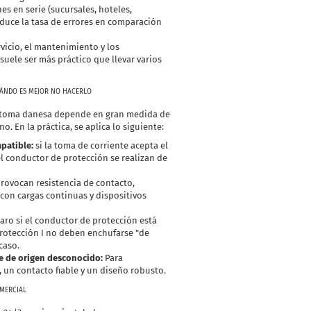
nes en serie (sucursales, hoteles,
educe la tasa de errores en comparación
vicio, el mantenimiento y los
ele ser más práctico que llevar varios
UÁNDO ES MEJOR NO HACERLO
a toma danesa depende en gran medida de
o. En la práctica, se aplica lo siguiente:
patible:
si la toma de corriente acepta el
l conductor de protección se realizan de
provocan resistencia de contacto,
 con cargas continuas y dispositivos
claro si el conductor de protección está
protección I no deben enchufarse "de
caso.
e de origen desconocido:
Para
, un contacto fiable y un diseño robusto.
MERCIAL