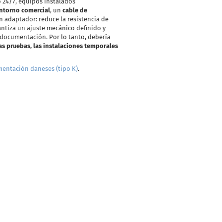
 24/7, equipos instalados
ntorno comercial
, un
cable de
n adaptador: reduce la resistencia de
antiza un ajuste mecánico definido y
 documentación. Por lo tanto, debería
s pruebas, las instalaciones temporales
mentación daneses (tipo K)
.