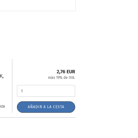
a
2,76 EUR
K,
más 19% de IVA.
eza
AÑADIR A LA CESTA