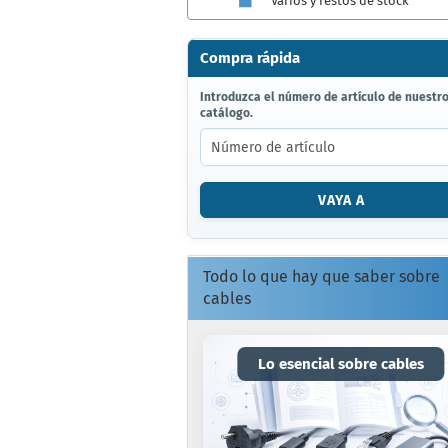
Varios y restos de stock
Compra rápida
INTRODUZCA
Introduzca el número de artículo de nuestr
catálogo.
EL
NÚMERO
DE
ARTÍCULO
DE
VAYA A
NUESTRO
CATÁLOGO.
Todo lo que hay que saber sobre
cables
Lo esencial sobre cables