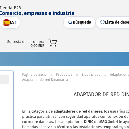
Tienda B2B
Comercio, empresas e industria
ES
›
Búsqueda
Lista de des
Su cesta de la compra
0,00 EUR
»
»
»
Página de inicio
Productos
Electricidad
Adaptador d
Adaptador de red Dinamarca
ADAPTADOR DE RED DI
En la categoría de
adaptadores de red daneses
, los usuarios 
práctica para utilizar con seguridad aparatos con conexión d
corriente danesas. Los adaptadores
DINIC
de
MAG
GmbH le ayud
llamadas al servicio técnico y las instalaciones temporales, si