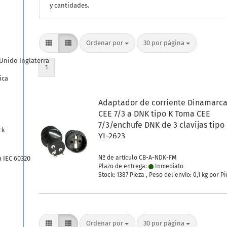
y cantidades.
Ordenar por
por página
Ordenar por
30 por página
Unido Inglaterra
1
ica
Adaptador de corriente Dinamarc
CEE 7/3 a DNK tipo K Toma CEE
7/3/enchufe DNK de 3 clavijas tipo 
ck
YL-2623
Nº de artículo CB-A-NDK-FM
 IEC 60320
Plazo de entrega:
Inmediato
Stock: 1387 Pieza , Peso del envío:
0,1
kg por Pi
Ordenar por
por página
Ordenar por
30 por página