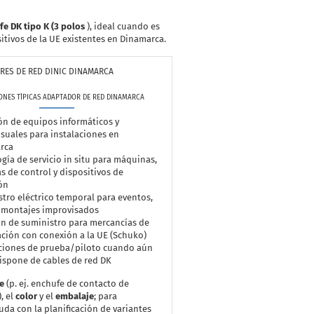
fe DK tipo K (3 polos
), ideal cuando es
itivos de la UE existentes en Dinamarca.
ORES DE RED DINIC DINAMARCA
ONES TÍPICAS ADAPTADOR DE RED DINAMARCA
n de equipos informáticos y
suales para instalaciones en
rca
gía de servicio in situ para máquinas,
s de control y dispositivos de
ón
tro eléctrico temporal para eventos,
y montajes improvisados
n de suministro para mercancías de
ción con conexión a la UE (Schuko)
aciones de prueba/piloto cuando aún
ispone de cables de red DK
fe
(p. ej. enchufe de contacto de
, el
color
y el
embalaje
; para
a con la planificación de variantes