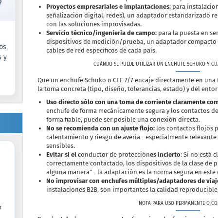
Proyectos empresariales e implantaciones
: para instalacio
señalización digital, redes), un adaptador estandarizado r
con las soluciones improvisadas.
Servicio técnico/ingeniería de campo:
para la puesta en ser
dispositivos de medición/prueba, un adaptador compacto su
os
cables de red específicos de cada país.
s y
CUÁNDO SE PUEDE UTILIZAR UN ENCHUFE SCHUKO Y C
Que un enchufe Schuko o CEE 7/7 encaje directamente en un
la toma concreta (tipo, diseño, tolerancias, estado) y del entorn
Uso directo sólo con una toma de corriente claramente com
enchufe de forma mecánicamente segura y los contactos de
forma fiable, puede ser posible una conexión directa.
No se recomienda con un ajuste flojo:
los contactos flojos 
calentamiento y riesgo de avería - especialmente relevante
sensibles.
Evitar si el
conductor de protección
es incierto
: Si no está 
correctamente contactado, los dispositivos de la clase de 
alguna manera" - la adaptación es la norma segura en este 
No improvisar con enchufes múltiples/adaptadores de viaj
instalaciones B2B, son importantes la calidad reproducible
NOTA PARA USO PERMANENTE O CO
r