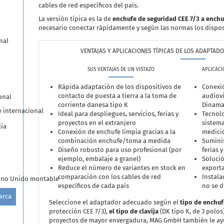
cables de red específicos del país.
La versión típica es la de
enchufe de seguridad CEE 7/3 a enchu
necesario conectar rápidamente y según las normas los dispos
nal
VENTAJAS Y APLICACIONES TÍPICAS DE LOS ADAPTAD
SUS VENTAJAS DE UN VISTAZO
APLICACI
Rápida adaptación de los dispositivos de
Conexió
contacto de puesta a tierra a la toma de
audiovi
onal
corriente danesa tipo K
Dinama
e internacional
Ideal para despliegues, servicios, ferias y
Tecnolo
proyectos en el extranjero
sistema
lia
Conexión de enchufe limpia gracias a la
medici
combinación enchufe/toma a medida
Suminis
Diseño robusto para uso profesional (por
ferias 
ejemplo, embalaje a granel)
Solució
Reduce el número de variantes en stock en
exporta
comparación con los cables de red
Instal
eino Unido montable
específicos de cada país
no se d
arca
Seleccione el adaptador adecuado según el
tipo de enchu
protección CEE 7/3),
el tipo de clavija
(DK tipo K, de 3 polos)
proyectos de mayor envergadura, MAG GmbH también le ayud