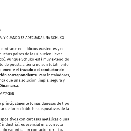
)
CA, Y CUÁNDO ES ADECUADA UNA SCHUKO
contrarse en edificios existentes y en
uchos países de la UE suelen llevar
ido). Aunque Schuko está muy extendido
to de puesta a tierra no son totalmente
laramente el
trazado del conductor de
ación correspondiente
. Para instaladores,
fica que una solución limpia, segura y
 Dinamarca
.
DAPTACIÓN
iza principalmente tomas danesas de tipo
r de forma fiable los dispositivos de la
spositivos con carcasas metálicas o una
, industria), es esencial una correcta
ado garantiza un contacto correcto.