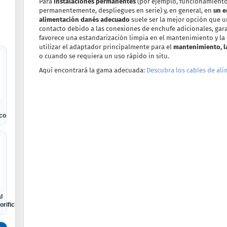
Para
instalaciones permanentes
(por ejemplo, funcionamiento
permanentemente, despliegues en serie) y, en general, en
un e
alimentación danés adecuado
suele ser la mejor opción que u
contacto debido a las conexiones de enchufe adicionales, gar
favorece una estandarización limpia en el mantenimiento y la
utilizar el adaptador principalmente para el
mantenimiento, la
o cuando se requiera un uso rápido in situ.
Aquí encontrará la gama adecuada:
Descubra los cables de ali
ico
l
orificio Euro