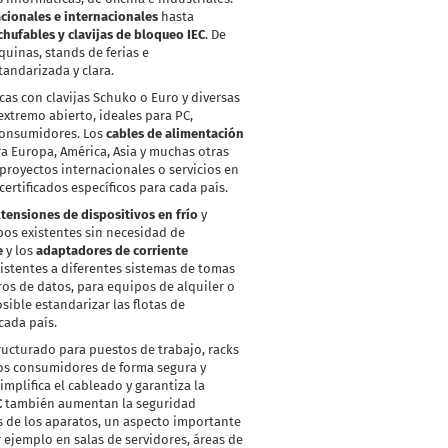
cionales e internacionales
hasta
hufables y clavijas de bloqueo IEC
. De
uinas, stands de ferias e
andarizada y clara.
cas con clavijas Schuko o Euro y diversas
 extremo abierto, ideales para PC,
 consumidores. Los
cables de alimentación
ra Europa, América, Asia y muchas otras
 proyectos internacionales o servicios en
rtificados específicos para cada país.
tensiones de dispositivos en frío
y
pos existentes sin necesidad de
e
y los
adaptadores de corriente
stentes a diferentes sistemas de tomas
ros de datos, para equipos de alquiler o
ible estandarizar las flotas de
cada país.
ructurado para puestos de trabajo, racks
arios consumidores de forma segura y
mplifica el cableado y garantiza la
C
también aumentan la seguridad
es de los aparatos, un aspecto importante
 ejemplo en salas de servidores, áreas de