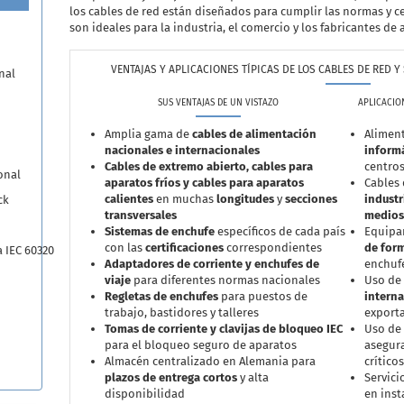
los cables de red están diseñados para cumplir las normas y cer
son ideales para la industria, el comercio y los fabricantes de 
VENTAJAS Y APLICACIONES TÍPICAS DE LOS CABLES DE RED 
nal
SUS VENTAJAS DE UN VISTAZO
APLICACION
Amplia gama de
cables de alimentación
Aliment
nacionales e internacionales
informá
Cables de extremo abierto, cables para
centros
onal
aparatos fríos y cables para aparatos
Cables
calientes
en muchas
longitudes
y
secciones
industr
ck
transversales
medios
Sistemas de enchufe
específicos de cada país
Equipa
con las
certificaciones
correspondientes
de form
 IEC 60320
Adaptadores de corriente y enchufes de
enchuf
viaje
para diferentes normas nacionales
Uso de
Regletas de enchufes
para puestos de
interna
trabajo, bastidores y talleres
export
Tomas de corriente y clavijas de bloqueo IEC
Uso de
para el bloqueo seguro de aparatos
asegura
Almacén centralizado en Alemania para
crítico
plazos de entrega cortos
y alta
Servici
disponibilidad
en inst