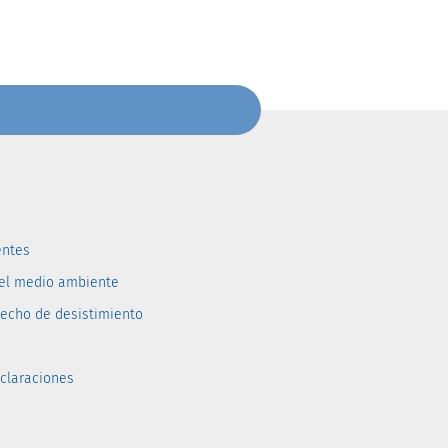
entes
del medio ambiente
recho de desistimiento
eclaraciones