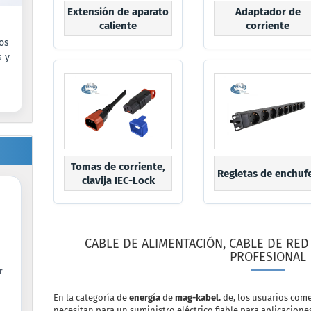
Extensión de aparato
Adaptador de
caliente
corriente
os
s y
Tomas de corriente,
Regletas de enchuf
clavija IEC-Lock
CABLE DE ALIMENTACIÓN, CABLE DE RED
PROFESIONAL
r
En la categoría de
energía
de
mag-kabel.
de, los usuarios come
necesitan para un suministro eléctrico fiable para aplicaciones