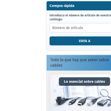
Compra rápida
INTRODUZCA
Introduzca el número de artículo de nuestr
catálogo.
EL
NÚMERO
DE
ARTÍCULO
DE
VAYA A
NUESTRO
CATÁLOGO.
Todo lo que hay que saber sobre
cables
Lo esencial sobre cables