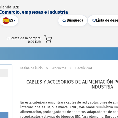
Tienda B2B
Comercio, empresas e industria
ES
›
Búsqueda
Lista de des
Su cesta de la compra
0,00 EUR
»
»
Página de inicio
Productos
Electricidad
CABLES Y ACCESORIOS DE ALIMENTACIÓN PA
INDUSTRIA
En esta categoría encontrará cables de red y soluciones de al
internacionales. Bajo la marca DINIC, MAG GmbH suministra u
alimentación, prolongadores de aparatos, adaptadores de corr
receptáculos y clavijas de bloqueo IEC. Para Alemania, Europ