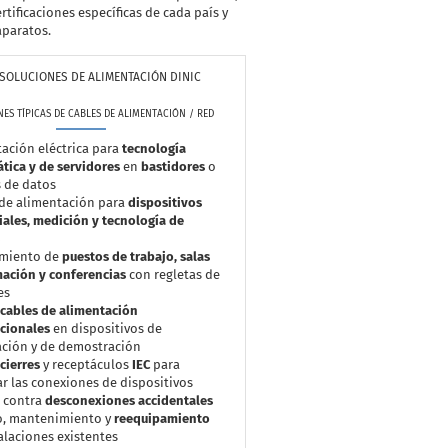
tificaciones específicas de cada país y
aparatos.
Y SOLUCIONES DE ALIMENTACIÓN DINIC
ES TÍPICAS DE CABLES DE ALIMENTACIÓN / RED
ación eléctrica para
tecnología
tica y de servidores
en
bastidores
o
 de datos
 de alimentación para
dispositivos
iales, medición y tecnología de
miento de
puestos de trabajo, salas
ación y conferencias
con regletas de
es
cables de alimentación
cionales
en dispositivos de
ación y de demostración
cierres
y receptáculos
IEC
para
r las conexiones de dispositivos
s contra
desconexiones accidentales
o, mantenimiento y
reequipamiento
alaciones existentes