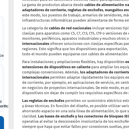
La gama de productos abarca desde
cables de alimentación na
adaptadores de corriente, regletas de enchufes
,
manguitos enc
este modo, los puestos de trabajo, armarios de servidores, máq
infraestructuras informáticas pueden alimentarse de forma est
La categoría de
cables de red nacionales
incluye versiones típi
clavijas para aparatos como C5, C7, C13, C15, C19 o versiones de
monitores, periféricos, aparatos industriales y muchos otros
internacionales
ofrecen soluciones con clavijas específicas pa
regiones. Esto significa que los dispositivos para exportación,
todo el mundo pueden equiparse con cables de alimentación ce
ico
Para instalaciones y ampliaciones flexibles, hay disponibles
ex
extensiones de dispositivos en caliente
para ampliar los equi
complejas conversiones. Además,
los adaptadores de corrient
internacionales
permiten adaptar rápidamente los equipos exi
de corriente, por ejemplo, en aplicaciones de servicio, en cent
en negocios de proyectos internacionales. De este modo, es pos
dispositivos sin dejar de cumplir los requisitos específicos de 
Las regletas de enchufes
permiten un suministro eléctrico est
l
y áreas técnicas. En función del diseño, es posible utilizar v
orificio Euro
ahorrando espacio en una sola línea de alimentación, lo que si
claridad.
Las bases de enchufe y los conectores de bloqueo IE
operativa al evitar la desconexión involuntaria de los enchuf
siempre que haya que evitar fallos por conexiones sueltas, por