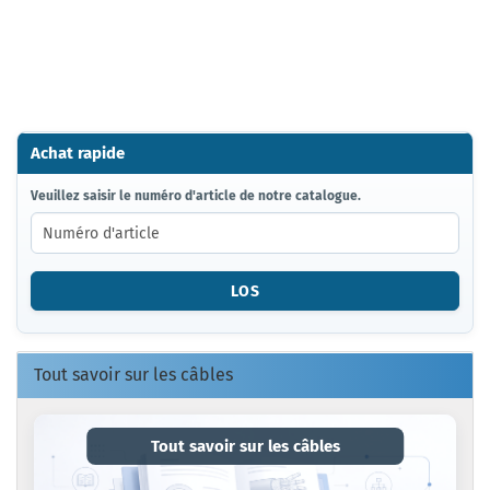
Achat rapide
VEUILLEZ
Veuillez saisir le numéro d'article de notre catalogue.
SAISIR
LE
NUMÉRO
D'ARTICLE
LOS
DE
NOTRE
CATALOGUE.
Tout savoir sur les câbles
Tout savoir sur les câbles