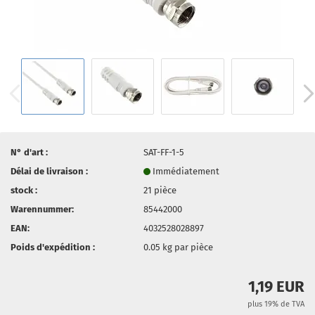
N° d'art :
SAT-FF-1-5
Délai de livraison :
Immédiatement
stock :
21
pièce
Warennummer:
85442000
EAN:
4032528028897
Poids d'expédition :
0.05
kg par pièce
1,19 EUR
plus 19% de TVA