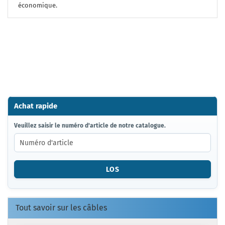
économique.
Achat rapide
VEUILLEZ
Veuillez saisir le numéro d'article de notre catalogue.
SAISIR
LE
NUMÉRO
D'ARTICLE
LOS
DE
NOTRE
CATALOGUE.
Tout savoir sur les câbles