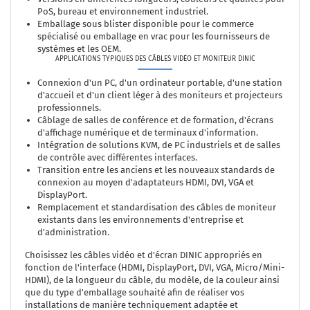
PoS, bureau et environnement industriel.
Emballage sous blister disponible pour le commerce
spécialisé ou emballage en vrac pour les fournisseurs de
systèmes et les OEM.
APPLICATIONS TYPIQUES DES CÂBLES VIDÉO ET MONITEUR DINIC
Connexion d'un PC, d'un ordinateur portable, d'une station
d'accueil et d'un client léger à des moniteurs et projecteurs
professionnels.
Câblage de salles de conférence et de formation, d'écrans
d'affichage numérique et de terminaux d'information.
Intégration de solutions KVM, de PC industriels et de salles
de contrôle avec différentes interfaces.
Transition entre les anciens et les nouveaux standards de
connexion au moyen d'adaptateurs HDMI, DVI, VGA et
DisplayPort.
Remplacement et standardisation des câbles de moniteur
existants dans les environnements d'entreprise et
d'administration.
Choisissez les câbles vidéo et d'écran DINIC appropriés en
fonction de l'interface (HDMI, DisplayPort, DVI, VGA, Micro/Mini-
HDMI), de la longueur du câble, du modèle, de la couleur ainsi
que du type d'emballage souhaité afin de réaliser vos
installations de manière techniquement adaptée et