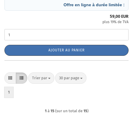
Offre en ligne à durée limitée :
59,00 EUR
plus 19% de TVA
AJOUTER AU PANIER
Trier par
par page
Trier par
30 par page
1
1
à
15
(sur un total de
15
)