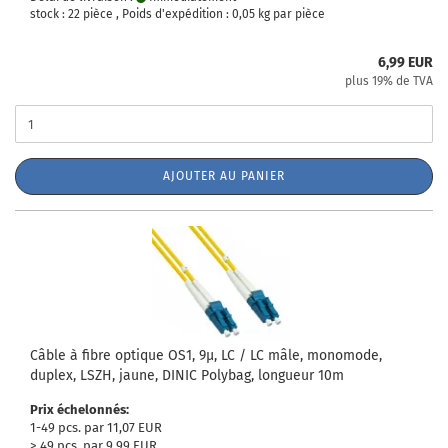
stock : 22 pièce , Poids d'expédition :
0,05
kg par pièce
6,99 EUR
plus 19% de TVA
AJOUTER AU PANIER
Câble à fibre optique OS1, 9µ, LC / LC mâle, monomode,
duplex, LSZH, jaune, DINIC Polybag, longueur 10m
Prix échelonnés:
1-49 pcs. par 11,07 EUR
> 49 pcs. par 9,99 EUR