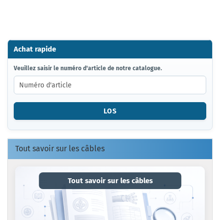
Achat rapide
VEUILLEZ
Veuillez saisir le numéro d'article de notre catalogue.
SAISIR
LE
NUMÉRO
D'ARTICLE
LOS
DE
NOTRE
CATALOGUE.
Tout savoir sur les câbles
Tout savoir sur les câbles