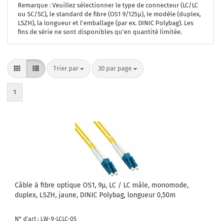
Remarque : Veuillez sélectionner le type de connecteur (LC/LC
ou SC/SC), le standard de fibre (OS1 9/125µ), le modèle (duplex,
LSZH), la longueur et l'emballage (par ex. DINIC Polybag). Les
fins de série ne sont disponibles qu'en quantité limitée.
Trier par
par page
Trier par
30 par page
1
Câble à fibre optique OS1, 9µ, LC / LC mâle, monomode,
duplex, LSZH, jaune, DINIC Polybag, longueur 0,50m
N° d'art : LW-9-LCLC-05