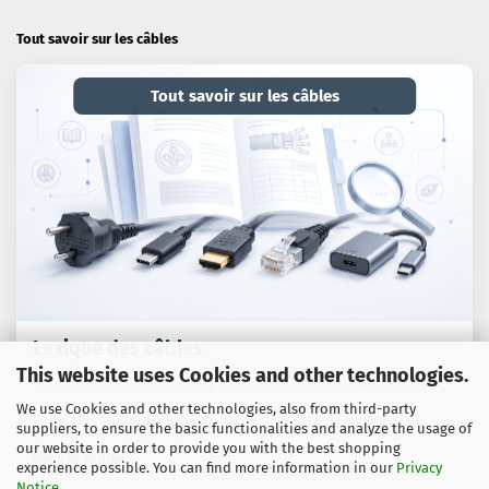
Tout savoir sur les câbles
Tout savoir sur les câbles
Lexique des câbles
This website uses Cookies and other technologies.
Termes techniques, normes et conseils pratiques sur les
We use Cookies and other technologies, also from third-party
câbles, les adaptateurs et les techniques de connexion.
suppliers, to ensure the basic functionalities and analyze the usage of
our website in order to provide you with the best shopping
Vers le guide
experience possible. You can find more information in our
Privacy
Notice
.