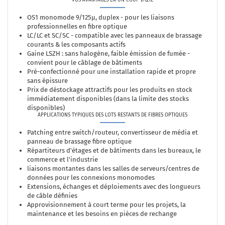
VOS AVANTAGES EN UN COUP D'ŒIL
OS1 monomode 9/125µ, duplex - pour les liaisons
professionnelles en fibre optique
LC/LC et SC/SC - compatible avec les panneaux de brassage
courants & les composants actifs
Gaine LSZH : sans halogène, faible émission de fumée -
convient pour le câblage de bâtiments
Pré-confectionné pour une installation rapide et propre
sans épissure
Prix de déstockage attractifs pour les produits en stock
immédiatement disponibles (dans la limite des stocks
disponibles)
APPLICATIONS TYPIQUES DES LOTS RESTANTS DE FIBRES OPTIQUES
Patching entre switch/routeur, convertisseur de média et
panneau de brassage fibre optique
Répartiteurs d'étages et de bâtiments dans les bureaux, le
commerce et l'industrie
liaisons montantes dans les salles de serveurs/centres de
données pour les connexions monomodes
Extensions, échanges et déploiements avec des longueurs
de câble définies
Approvisionnement à court terme pour les projets, la
maintenance et les besoins en pièces de rechange