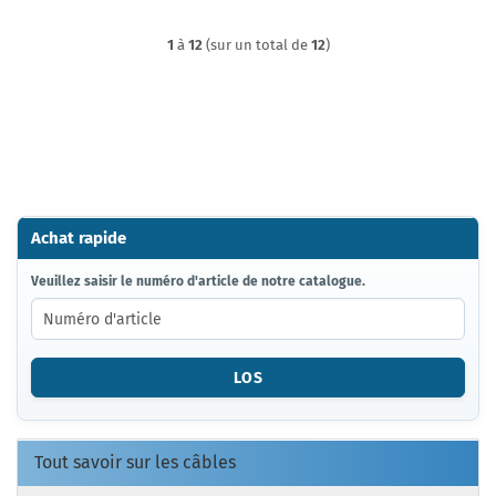
1
à
12
(sur un total de
12
)
Achat rapide
VEUILLEZ
Veuillez saisir le numéro d'article de notre catalogue.
SAISIR
LE
NUMÉRO
D'ARTICLE
LOS
DE
NOTRE
CATALOGUE.
Tout savoir sur les câbles