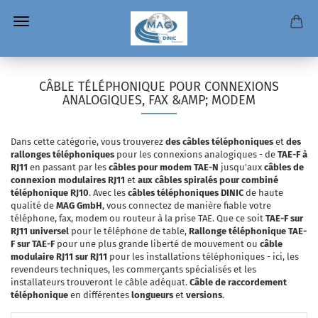
CÂBLE TÉLÉPHONIQUE POUR CONNEXIONS
ANALOGIQUES, FAX &AMP; MODEM
Dans cette catégorie, vous trouverez
des câbles téléphoniques
et
des
rallonges téléphoniques
pour les connexions analogiques - de
TAE-F à
RJ11
en passant par les
câbles pour modem TAE-N
jusqu'aux
câbles de
connexion modulaires RJ11
et
aux câbles spiralés pour combiné
téléphonique RJ10
. Avec les
câbles téléphoniques DINIC
de haute
qualité de
MAG GmbH
, vous connectez de manière fiable votre
téléphone, fax, modem ou routeur à la prise TAE. Que ce soit
TAE-F sur
RJ11 universel
pour le téléphone de table,
Rallonge téléphonique TAE-
F sur TAE-F
pour une plus grande liberté de mouvement ou
câble
modulaire RJ11 sur RJ11
pour les installations téléphoniques - ici, les
revendeurs techniques, les commerçants spécialisés et les
installateurs trouveront le câble adéquat.
Câble de raccordement
téléphonique
en différentes
longueurs
et
versions
.