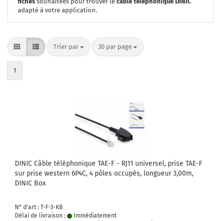
fiches
souhaitées pour trouver le
câble téléphonique DINIC
adapté à votre application.
Trier par
par page
Trier par
30 par page
1
DINIC Câble téléphonique TAE-F - RJ11 universel, prise TAE-F
sur prise western 6P4C, 4 pôles occupés, longueur 3,00m,
DINIC Box
N° d'art : T-F-3-KB
Délai de livraison :
Immédiatement