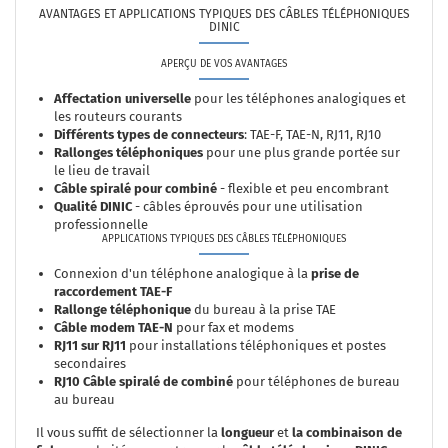
AVANTAGES ET APPLICATIONS TYPIQUES DES CÂBLES TÉLÉPHONIQUES
DINIC
APERÇU DE VOS AVANTAGES
Affectation universelle
pour les téléphones analogiques et
les routeurs courants
Différents types de connecteurs
: TAE-F, TAE-N, RJ11, RJ10
Rallonges téléphoniques
pour une plus grande portée sur
le lieu de travail
Câble spiralé pour combiné
- flexible et peu encombrant
Qualité DINIC
- câbles éprouvés pour une utilisation
professionnelle
APPLICATIONS TYPIQUES DES CÂBLES TÉLÉPHONIQUES
Connexion d'un téléphone analogique à la
prise de
raccordement TAE-F
Rallonge téléphonique
du bureau à la prise TAE
Câble modem TAE-N
pour fax et modems
RJ11 sur RJ11
pour installations téléphoniques et postes
secondaires
RJ10 Câble spiralé de combiné
pour téléphones de bureau
au bureau
Il vous suffit de sélectionner la
longueur
et
la combinaison de