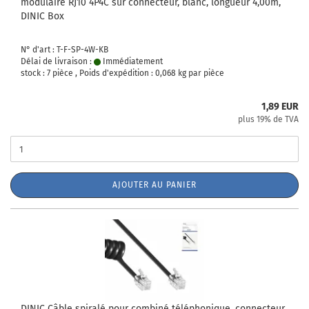
modulaire RJ10 4P4C sur connecteur, blanc, longueur 4,00m,
DINIC Box
N° d'art : T-F-SP-4W-KB
Délai de livraison :
Immédiatement
stock : 7 pièce , Poids d'expédition :
0,068
kg par pièce
1,89 EUR
plus 19% de TVA
AJOUTER AU PANIER
DINIC Câble spiralé pour combiné téléphonique, connecteur