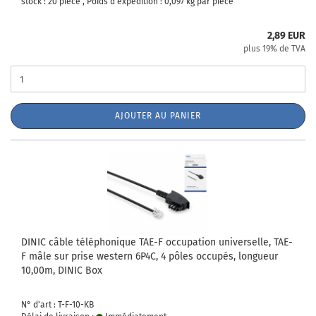
stock : 20 pièce , Poids d'expédition :
0,097
kg par pièce
2,89 EUR
plus 19% de TVA
AJOUTER AU PANIER
DINIC câble téléphonique TAE-F occupation universelle, TAE-
F mâle sur prise western 6P4C, 4 pôles occupés, longueur
10,00m, DINIC Box
N° d'art : T-F-10-KB