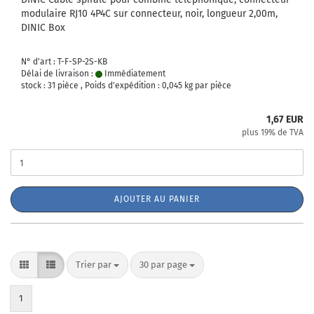
modulaire RJ10 4P4C sur connecteur, noir, longueur 2,00m,
DINIC Box
N° d'art : T-F-SP-2S-KB
Délai de livraison :
Immédiatement
stock : 31 pièce , Poids d'expédition :
0,045
kg par pièce
1,67 EUR
plus 19% de TVA
AJOUTER AU PANIER
Trier par
par page
Trier par
30 par page
1