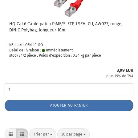
HQ Cat.6 Câble patch PiMF/S-FTP, LSZH, CU, AWG27, rouge,
DINIC Polybag, longueur 10m
N° d'art : C6N-10-RO
Délai de livraison :
Immédiatement
stock : 172 pièce , Poids d'expédition :
0,34
kg par pièce
3,99 EUR
plus 19% de TVA
AJOUTER AU PANIER
Trier par
par page
Trier par
30 par page