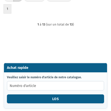
1
1
à
13
(sur un total de
13
)
Achat rapide
VEUILLEZ
Veuillez saisir le numéro d'article de notre catalogue.
SAISIR
LE
NUMÉRO
D'ARTICLE
LOS
DE
NOTRE
CATALOGUE.