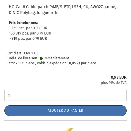
HQ Cat.6 Câble patch PiMF/S-FTP, LSZH, CU, AWG27, jaune,
DINIC Polybag, longueur 1m
Prix échelonnés:
1-159 pcs. par 0,93 EUR
160-319 pcs. par 0,79 EUR
> 319 pcs. par 0,79 EUR
N° d'art : C6N-1-GE
Délai de livraison :
Immédiatement
stock : 121 pièce , Poids d'expédition :
0,05
kg par pièce
0,93 EUR
plus 19% de TVA
AJOUTER AU PANIER