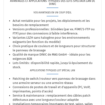
AVANTAGES ET APPLICATIONS TYPIQUES DES LOTS SPÉCIAUX LAN DE
DINIC
VOS AVANTAGES EN UN COUP D'ŒIL
Achat rentable pour les projets, les déploiements et les
besoins de remplacement
Versions professionnelles : blindées (par ex. PiMF/S-FTP ou
FTP) pour des connexions à faible interférence.
Variantes LSZH sans halogène pour les environnements
exigeants (en fonction du modèle)
Choix pratique de couleurs et de longueurs pour structurer
le panneau de brassage
Qualité de marque DINIC de MAG GmbH - idéale pour les
exigences B2B
Lots limités : disponibilité rapide, jusqu'à épuisement du
stock.
APPLICATIONS TYPIQUES LOT SPÉCIAL LAN
Patching de switch/routeur vers panneau de brassage dans
une armoire serveur ou une armoire réseau
Connexions de postes de travail et d'appareils (PC, VoIP,
imprimantes, points d'accès)
Service & maintenance : remplacement des câbles patch
défectueux avec une longueur/couleur adaptée
Installations temporaires (montages de test, salon, salles