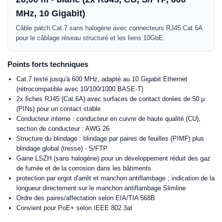
MHz, 10 Gigabit)
Câble patch Cat.7 sans halogène avec connecteurs RJ45 Cat.6A
pour le câblage réseau structuré et les liens 10GbE.
Points forts techniques
Cat.7 testé jusqu'à 600 MHz, adapté au 10 Gigabit Ethernet
(rétrocompatible avec 10/100/1000 BASE-T)
2x fiches RJ45 (Cat.6A) avec surfaces de contact dorées de 50 µ
(PINs) pour un contact stable
Conducteur interne : conducteur en cuivre de haute qualité (CU),
section de conducteur : AWG 26
Structure du blindage : blindage par paires de feuilles (PIMF) plus
blindage global (tresse) - S/FTP
Gaine LSZH (sans halogène) pour un développement réduit des gaz
de fumée et de la corrosion dans les bâtiments
protection par ergot d'arrêt et manchon antiflambage ; indication de la
longueur directement sur le manchon antiflambage Slimline
Ordre des paires/affectation selon EIA/TIA 568B
Convient pour PoE+ selon IEEE 802.3at