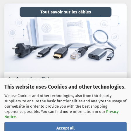
Tout savoir sur les câbles
Lexique des câbles
This website uses Cookies and other technologies.
Termes techniques, normes et conseils pratiques sur les
We use Cookies and other technologies, also from third-party
câbles, les adaptateurs et les techniques de connexion.
suppliers, to ensure the basic functionalities and analyze the usage of
our website in order to provide you with the best shopping
Vers le guide
experience possible. You can find more information in our
Privacy
Notice
.
Accept all