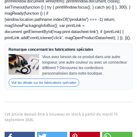
printWindow.document.write(html); printWindow.document.close();
setTimeout(function () { try { printWindow.focus(); } catch (e) {} }, 300); }
magReady(function () { if
(window.location.pathname.indexOf('/produkte/') === -1) return;
magShowPackagingInfoBox(); var printLink =
document.getElementById('mag-print-datasheet-link'); if (printLink) {
printLink.addEventListener('click', magOpenProductDatasheet); } }); })();
Remarque concernant les fabrications spéciales
Vous avez besoin de ce produit dans une autre
longueur, une autre couleur ou avec un connecteur
différent ? Découvrez les confections
personnalisées dans notre boutique.
Voir les détails sur les fabrications spéciales
Cet article devrait être à nouveau en stock à partir du mardi 15
septembre 2026.