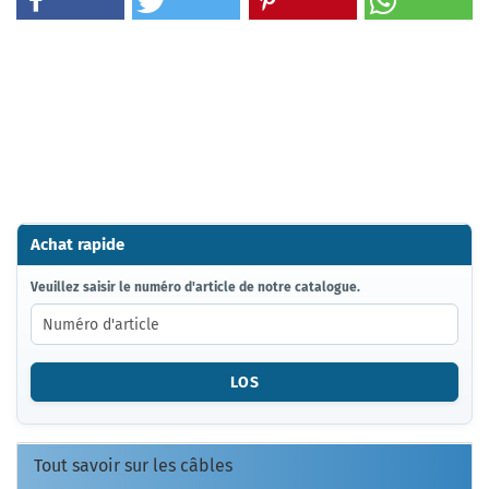
Achat rapide
VEUILLEZ
Veuillez saisir le numéro d'article de notre catalogue.
SAISIR
LE
NUMÉRO
D'ARTICLE
LOS
DE
NOTRE
CATALOGUE.
Tout savoir sur les câbles