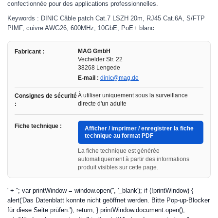
confectionnée pour des applications professionnelles.
Keywords : DINIC Câble patch Cat.7 LSZH 20m, RJ45 Cat.6A, S/FTP
PIMF, cuivre AWG26, 600MHz, 10GbE, PoE+ blanc
MAG GmbH
Fabricant :
Vechelder Str. 22
38268 Lengede
E-mail :
dinic@mag.de
À utiliser uniquement sous la surveillance
Consignes de sécurité
directe d'un adulte
:
Fiche technique :
Afficher / imprimer / enregistrer la fiche
technique au format PDF
La fiche technique est générée
automatiquement à partir des informations
produit visibles sur cette page.
' + ''; var printWindow = window.open('', '_blank'); if (!printWindow) {
alert('Das Datenblatt konnte nicht geöffnet werden. Bitte Pop-up-Blocker
für diese Seite prüfen.'); return; } printWindow.document.open();