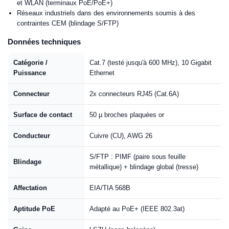
et WLAN (terminaux PoE/PoE+)
Réseaux industriels dans des environnements soumis à des
contraintes CEM (blindage S/FTP)
Données techniques
Catégorie /
Cat.7 (testé jusqu'à 600 MHz), 10 Gigabit
Puissance
Ethernet
Connecteur
2x connecteurs RJ45 (Cat.6A)
Surface de contact
50 µ broches plaquées or
Conducteur
Cuivre (CU), AWG 26
S/FTP : PIMF (paire sous feuille
Blindage
métallique) + blindage global (tresse)
Affectation
EIA/TIA 568B
Aptitude PoE
Adapté au PoE+ (IEEE 802.3at)