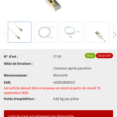
BALD
SOLD OUT
N° d'art :
C7-20
Délai de livraison :
Livraison après parution
Warennummer:
85444210
EAN:
4032528029221
Cet article devrait être à nouveau en stock à partir du mardi 15
septembre 2026.
Poids d'expédition :
0.82
kg par pièce
L'article n'est actuellement pas disponible.