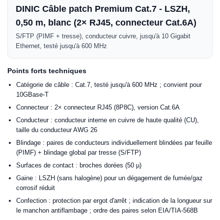
DINIC Câble patch Premium Cat.7 - LSZH,
0,50 m, blanc (2× RJ45, connecteur Cat.6A)
S/FTP (PIMF + tresse), conducteur cuivre, jusqu'à 10 Gigabit
Ethernet, testé jusqu'à 600 MHz
Points forts techniques
Catégorie de câble : Cat.7, testé jusqu'à 600 MHz ; convient pour
10GBase-T
Connecteur : 2× connecteur RJ45 (8P8C), version Cat.6A
Conducteur : conducteur interne en cuivre de haute qualité (CU),
taille du conducteur AWG 26
Blindage : paires de conducteurs individuellement blindées par feuille
(PIMF) + blindage global par tresse (S/FTP)
Surfaces de contact : broches dorées (50 µ)
Gaine : LSZH (sans halogène) pour un dégagement de fumée/gaz
corrosif réduit
Confection : protection par ergot d'arrêt ; indication de la longueur sur
le manchon antiflambage ; ordre des paires selon EIA/TIA-568B