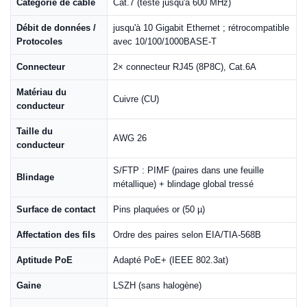
Catégorie de câble
Cat.7 (testé jusqu'à 600 MHz)
Débit de données /
jusqu'à 10 Gigabit Ethernet ; rétrocompatible
Protocoles
avec 10/100/1000BASE-T
Connecteur
2× connecteur RJ45 (8P8C), Cat.6A
Matériau du
Cuivre (CU)
conducteur
Taille du
AWG 26
conducteur
S/FTP : PIMF (paires dans une feuille
Blindage
métallique) + blindage global tressé
Surface de contact
Pins plaquées or (50 µ)
Affectation des fils
Ordre des paires selon EIA/TIA-568B
Aptitude PoE
Adapté PoE+ (IEEE 802.3at)
Gaine
LSZH (sans halogène)