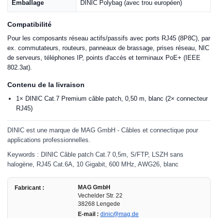
Emballage
DINIC Polybag (avec trou européen)
Compatibilité
Pour les composants réseau actifs/passifs avec ports RJ45 (8P8C), par
ex. commutateurs, routeurs, panneaux de brassage, prises réseau, NIC
de serveurs, téléphones IP, points d'accès et terminaux PoE+ (IEEE
802.3at).
Contenu de la livraison
1× DINIC Cat.7 Premium câble patch, 0,50 m, blanc (2× connecteur
RJ45)
DINIC est une marque de MAG GmbH - Câbles et connectique pour
applications professionnelles.
Keywords : DINIC Câble patch Cat.7 0,5m, S/FTP, LSZH sans
halogène, RJ45 Cat.6A, 10 Gigabit, 600 MHz, AWG26, blanc
MAG GmbH
Fabricant :
Vechelder Str. 22
38268 Lengede
E-mail :
dinic@mag.de