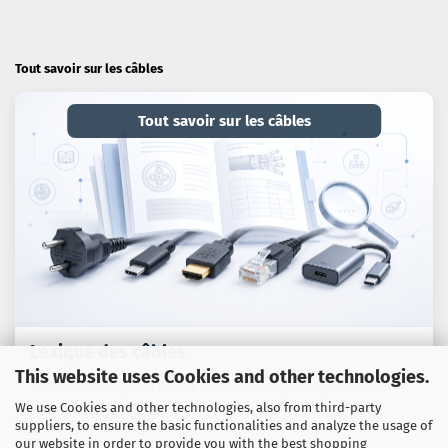
Tout savoir sur les câbles
Tout savoir sur les câbles
Lexique des câbles
This website uses Cookies and other technologies.
Termes techniques, normes et conseils pratiques sur les
We use Cookies and other technologies, also from third-party
câbles, les adaptateurs et les techniques de connexion.
suppliers, to ensure the basic functionalities and analyze the usage of
our website in order to provide you with the best shopping