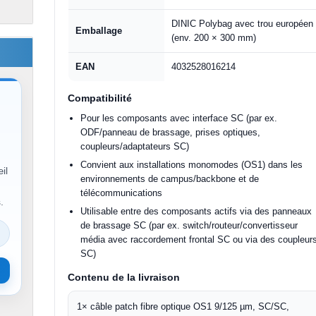
DINIC Polybag avec trou européen
Emballage
(env. 200 × 300 mm)
EAN
4032528016214
Compatibilité
Pour les composants avec interface SC (par ex.
ODF/panneau de brassage, prises optiques,
coupleurs/adaptateurs SC)
Convient aux installations monomodes (OS1) dans les
il
environnements de campus/backbone et de
télécommunications
.
Utilisable entre des composants actifs via des panneaux
de brassage SC (par ex. switch/routeur/convertisseur
média avec raccordement frontal SC ou via des coupleur
SC)
Contenu de la livraison
1× câble patch fibre optique OS1 9/125 µm, SC/SC,