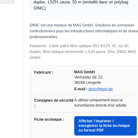
duplex, LSZH, jaune, 50 m (emballé dans un polybag
DINIC)
DINIC est une marque de MAG GmbH. Solutions de connexion
confectionnées pour les infrastructures informatiques et de rése
professionnelles.
Keywords : Câble patch fibre optique OS1 9/125, SC sur SC
duplex, fibre optique monomode, LSZH jaune, 50m, DINIC MAG
GmbH
MAG GmbH
Fabricant :
Vechelder Str. 22
38268 Lengede
E-mail :
dinic@mag.de
À utiliser uniquement sous la
Consignes de sécurité
surveillance directe d'un adulte
:
Fiche technique :
Afficher / imprimer /
enregistrer la fiche technique
au format PDF