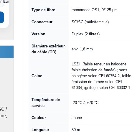
on Euro
Type de fibre
monomode OS1, 9/125 µm
Connecteur
SC/SC (mâle/femelle)
Version
Duplex (2 fibres)
Diamètre extérieur
env. 1,8 mm
du câble (OD)
LSZH (faible teneur en halogène,
faible émission de fumée) ; sans
Gaine
halogène selon CEI 60754-2, faible
émission de fumée selon CEI
61034, ignifuge selon CEI 60332-1
Température de
-20 °C à +70 °C
service
SC /
ne,
Couleur
Jaune
Longueur
50 m