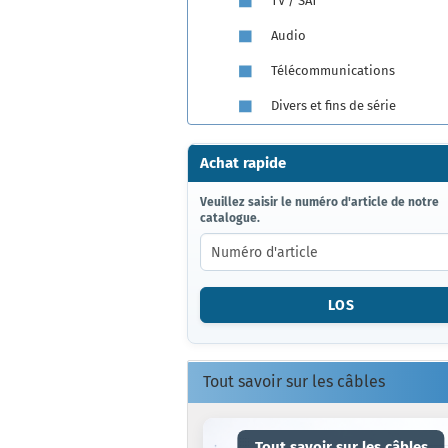
TV / SAT
Audio
Télécommunications
Divers et fins de série
Achat rapide
VEUILLEZ
Veuillez saisir le numéro d'article de notre
catalogue.
SAISIR
LE
NUMÉRO
D'ARTICLE
DE
LOS
NOTRE
CATALOGUE.
Tout savoir sur les câbles
Tout savoir sur les câbles