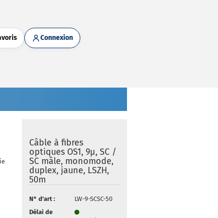
avoris
Connexion
Câble à fibres
optiques OS1, 9µ, SC /
SC mâle, monomode,
ie
duplex, jaune, LSZH,
50m
N° d'art :
LW-9-SCSC-50
Délai de