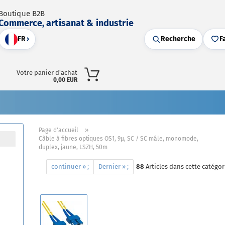
Boutique B2B
Commerce, artisanat & industrie
FR
›
Recherche
F
Votre panier d'achat
0,00 EUR
»
Page d'accueil
Câble à fibres optiques OS1, 9µ, SC / SC mâle, monomode,
duplex, jaune, LSZH, 50m
continuer » ;
Dernier » ;
88
Articles dans cette catégor