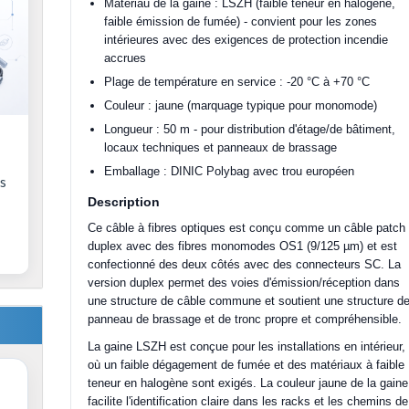
Matériau de la gaine : LSZH (faible teneur en halogène,
faible émission de fumée) - convient pour les zones
intérieures avec des exigences de protection incendie
accrues
Plage de température en service : -20 °C à +70 °C
Couleur : jaune (marquage typique pour monomode)
Longueur : 50 m - pour distribution d'étage/de bâtiment,
locaux techniques et panneaux de brassage
Emballage : DINIC Polybag avec trou européen
es
Description
Ce câble à fibres optiques est conçu comme un câble patch
duplex avec des fibres monomodes OS1 (9/125 µm) et est
confectionné des deux côtés avec des connecteurs SC. La
version duplex permet des voies d'émission/réception dans
une structure de câble commune et soutient une structure d
panneau de brassage et de tronc propre et compréhensible.
La gaine LSZH est conçue pour les installations en intérieur,
où un faible dégagement de fumée et des matériaux à faible
teneur en halogène sont exigés. La couleur jaune de la gaine
facilite l'identification claire dans les racks et les chemins de