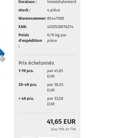
livraison :
Immédiatement
stock :
4
pièce
Warennummer:
85447000
EAN:
4032528016214
Poids
0.76
kg par
d'expédition
pièce
:
Prix échelonnés
1-19 pcs.
par 41,65
EUR
20-49 pcs.
par 36,55
EUR
> 49 pcs.
par 33,58
EUR
41,65 EUR
plus 19% de TVA