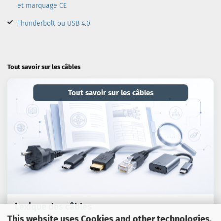
et marquage CE
Thunderbolt ou USB 4.0
Tout savoir sur les câbles
Tout savoir sur les câbles
Lexique des câbles
This website uses Cookies and other technologies.