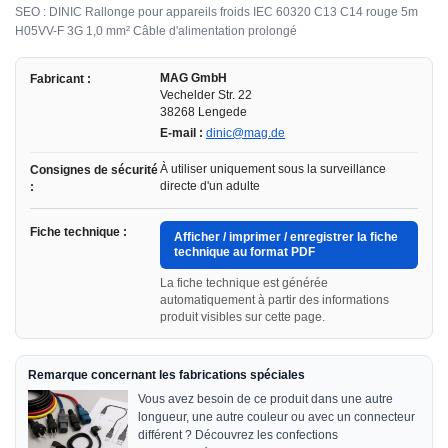
SEO : DINIC Rallonge pour appareils froids IEC 60320 C13 C14 rouge 5m
H05VV-F 3G 1,0 mm² Câble d'alimentation prolongé
MAG GmbH
Fabricant :
Vechelder Str. 22
38268 Lengede
E-mail :
dinic@mag.de
À utiliser uniquement sous la surveillance
Consignes de sécurité
directe d'un adulte
:
Fiche technique :
Afficher / imprimer / enregistrer la fiche
technique au format PDF
La fiche technique est générée
automatiquement à partir des informations
produit visibles sur cette page.
Remarque concernant les fabrications spéciales
Vous avez besoin de ce produit dans une autre
longueur, une autre couleur ou avec un connecteur
différent ? Découvrez les confections