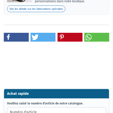
personnalisées dans notre boutique.
Voir les détails sur les fabrications spéciales
Achat rapide
VEUILLEZ
Veuillez saisir le numéro d'article de notre catalogue.
SAISIR
LE