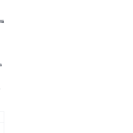
llä
lä
-