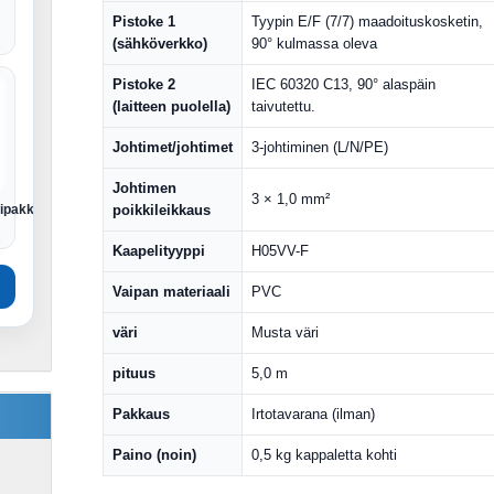
Pistoke 1
Tyypin E/F (7/7) maadoituskosketin,
(sähköverkko)
90° kulmassa oleva
Pistoke 2
IEC 60320 C13, 90° alaspäin
(laitteen puolella)
taivutettu.
Johtimet/johtimet
3-johtiminen (L/N/PE)
Johtimen
3 × 1,0 mm²
tipakkaus
poikkileikkaus
Kaapelityyppi
H05VV-F
Vaipan materiaali
PVC
väri
Musta väri
pituus
5,0 m
Pakkaus
Irtotavarana (ilman)
Paino (noin)
0,5 kg kappaletta kohti