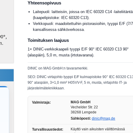
Yhteensopivuus
Laitepuoli: laitteisiin, joissa on IEC 60320 C14 -laiteliitäntä
(kaapelipistoke: IEC 60320 C13).
Verkkopuoli: maadoitettuihin pistorasioihin, tyyppi E/F (7/7
kansallisessa sähköverkossa.
90°,
Toimituksen laajuus
m.
1× DINIC-verkkokaapeli tyyppi E/F 90° IEC 60320 C13 90°
(alaspäin), 5,0 m, musta (irtotavarana).
DINIC on MAG GmbH:n tavaramerkki.
SEO: DINIC-virtajohto tyyppi E/F kulmapistoke 90° IEC 60320 C1
90° alaspäin, 3×1,0 mm² H05VV-F, 5 m, musta, virtajohto IT- ja
järjestelmätekniikkaan.
MAG GmbH
Valmistaja:
Vechelder Str. 22
38268 Lengede
Sähköposti:
dinic@mag.de
a
Käyttö vain aikuisten välittömässä
Turvallisuustiedot: