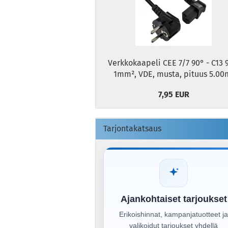
Verkkokaapeli CEE 7/7 90° - C13 
1mm², VDE, musta, pituus 5.00
7,95 EUR
Tarjontakatsaus
Ajankohtaiset tarjoukset
Erikoishinnat, kampanjatuotteet j
valikoidut tarjoukset yhdellä