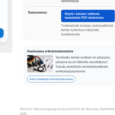
valvonnassa
Tuoteseloste:
Näytä / tulosta / tallenna
tuotetiedot PDF-tiedostona
Tuoteseloste luodaan automaattisesti
tämän tuotesivun näkyvistä
tuotetiedoista.
Huomautus erikoistuotannoista
Tarvitsetko tämän tuotteen eri pituisena,
värisenä tai eri liittimillä varustettuna?
Tutustu yksilöllisiin konfektiotuotteisiin
verkkokaupassamme.
Katso lisätietoja erikoistuotannoista
Weiterer Wareneingang voraussichtlich ab: Monday, September
2026.