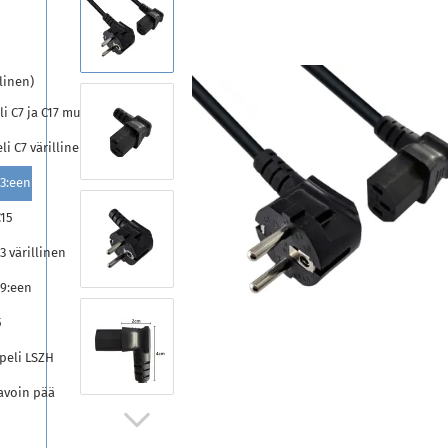
linen)
 C7 ja C17 musta
i C7 värillinen
3:een
C15
 värillinen
19:een
5
peli LSZH
avoin pää