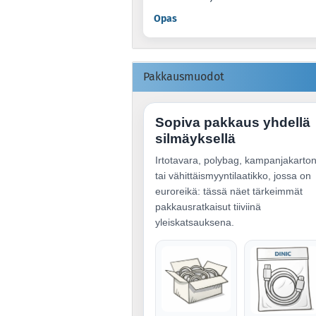
Opas
Pakkausmuodot
Sopiva pakkaus yhdellä
silmäyksellä
Irtotavara, polybag, kampanjakarton
tai vähittäismyyntilaatikko, jossa on
euroreikä: tässä näet tärkeimmät
pakkausratkaisut tiiviinä
yleiskatsauksena.