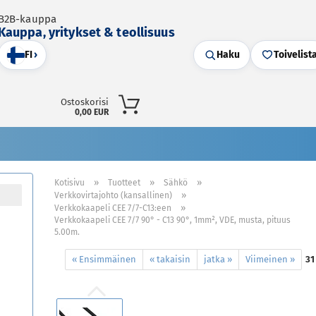
B2B-kauppa
Kauppa, yritykset & teollisuus
FI
›
Haku
Toivelist
Ostoskorisi
0,00 EUR
»
»
»
Kotisivu
Tuotteet
Sähkö
»
Verkkovirtajohto (kansallinen)
»
Verkkokaapeli CEE 7/7-C13:een
Verkkokaapeli CEE 7/7 90° - C13 90°, 1mm², VDE, musta, pituus
5.00m.
« Ensimmäinen
« takaisin
jatka »
Viimeinen »
31