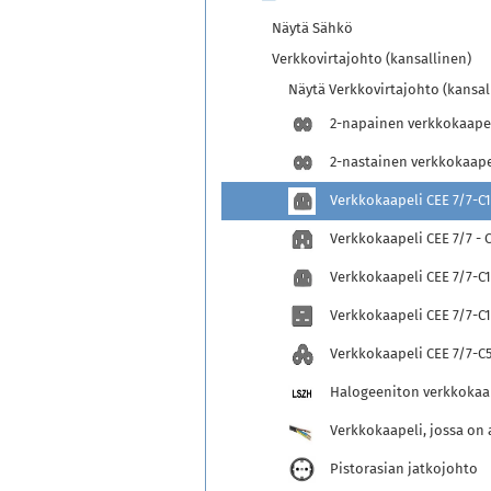
Näytä Sähkö
Verkkovirtajohto (kansallinen)
Näytä Verkkovirtajohto (kansal
2-napainen verkkokaapeli
2-nastainen verkkokaapel
Verkkokaapeli CEE 7/7-C1
Verkkokaapeli CEE 7/7 - 
Verkkokaapeli CEE 7/7-C13
Verkkokaapeli CEE 7/7-C
Verkkokaapeli CEE 7/7-C
Halogeeniton verkkokaa
Verkkokaapeli, jossa on 
Pistorasian jatkojohto