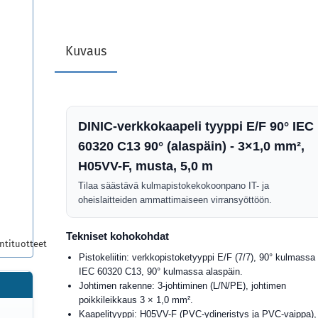
Kuvaus
DINIC-verkkokaapeli tyyppi E/F 90° IEC
60320 C13 90° (alaspäin) - 3×1,0 mm²,
H05VV-F, musta, 5,0 m
Tilaa säästävä kulmapistokekokoonpano IT- ja
oheislaitteiden ammattimaiseen virransyöttöön.
Tekniset kohokohdat
ntituotteet
Pistokeliitin: verkkopistoketyyppi E/F (7/7), 90° kulmass
IEC 60320 C13, 90° kulmassa alaspäin.
Johtimen rakenne: 3-johtiminen (L/N/PE), johtimen
poikkileikkaus 3 × 1,0 mm².
Kaapelityyppi: H05VV-F (PVC-ydineristys ja PVC-vaippa),