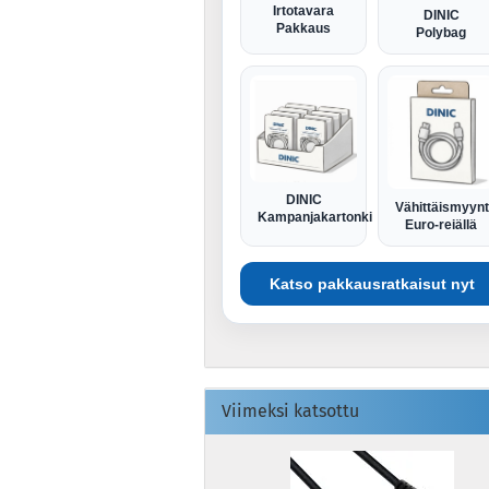
Irtotavara
DINIC
Pakkaus
Polybag
DINIC
Vähittäismyyn
Kampanjakartonki
Euro-reiällä
Katso pakkausratkaisut nyt
Viimeksi katsottu