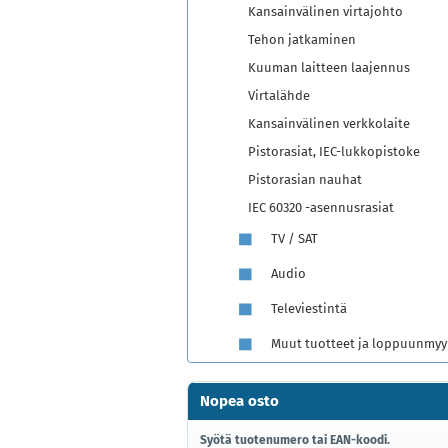
Kansainvälinen virtajohto
Tehon jatkaminen
Kuuman laitteen laajennus
Virtalähde
Kansainvälinen verkkolaite
Pistorasiat, IEC-lukkopistoke
Pistorasian nauhat
IEC 60320 -asennusrasiat
TV / SAT
Audio
Televiestintä
Muut tuotteet ja loppuunmyy
Nopea osto
SYÖTÄ
Syötä tuotenumero tai EAN-koodi.