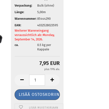
Verpackung:
Bulk (ohne)
Länge:
5,00m
Warennummer:
85444290
EAN:
4032528023595
Weiterer Wareneingang
voraussichtlich ab: Monday,
September 14, 2026.
ca.
0.5
kg per
Kappale
7,95 EUR
plus 19% alv.
LISÄÄ MUISTIKIRJAAN