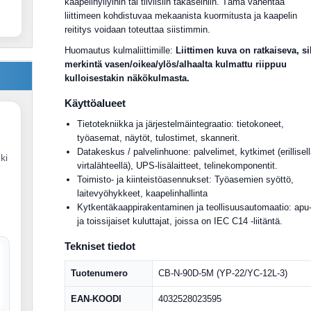
kaapelihyllyihin tai tiiviisiin takaseiniin. Tämä vähentää
liittimeen kohdistuvaa mekaanista kuormitusta ja kaapelin
reititys voidaan toteuttaa siistimmin.
Huomautus kulmaliittimille:
Liittimen kuva on ratkaiseva, si
merkintä vasen/oikea/ylös/alhaalta kulmattu riippuu
kulloisestakin näkökulmasta.
Käyttöalueet
Tietotekniikka ja järjestelmäintegraatio: tietokoneet,
työasemat, näytöt, tulostimet, skannerit.
Datakeskus / palvelinhuone: palvelimet, kytkimet (erillisel
ki
virtalähteellä), UPS-lisälaitteet, telinekomponentit.
Toimisto- ja kiinteistöasennukset: Työasemien syöttö,
laitevyöhykkeet, kaapelinhallinta
Kytkentäkaappirakentaminen ja teollisuusautomaatio: apu
ja toissijaiset kuluttajat, joissa on IEC C14 -liitäntä.
Tekniset tiedot
Tuotenumero
CB-N-90D-5M (YP-22/YC-12L-3)
EAN-KOODI
4032528023595