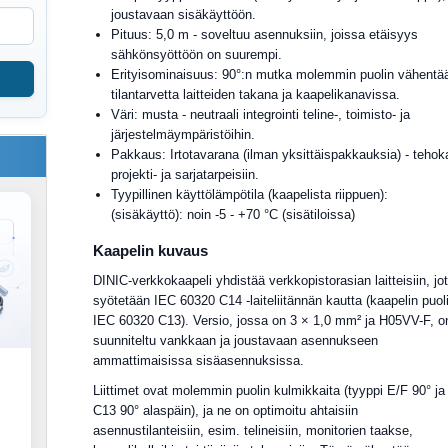
joustavaan sisäkäyttöön.
Pituus: 5,0 m - soveltuu asennuksiin, joissa etäisyys
sähkönsyöttöön on suurempi.
Erityisominaisuus: 90°:n mutka molemmin puolin vähentä
tilantarvetta laitteiden takana ja kaapelikanavissa.
Väri: musta - neutraali integrointi teline-, toimisto- ja
järjestelmäympäristöihin.
Pakkaus: Irtotavarana (ilman yksittäispakkauksia) - tehok
projekti- ja sarjatarpeisiin.
Tyypillinen käyttölämpötila (kaapelista riippuen):
(sisäkäyttö): noin -5 - +70 °C (sisätiloissa)
Kaapelin kuvaus
DINIC-verkkokaapeli yhdistää verkkopistorasian laitteisiin, jo
syötetään IEC 60320 C14 -laiteliitännän kautta (kaapelin puoli
IEC 60320 C13). Versio, jossa on 3 × 1,0 mm² ja H05VV-F, o
suunniteltu vankkaan ja joustavaan asennukseen
ammattimaisissa sisäasennuksissa.
Liittimet ovat molemmin puolin kulmikkaita (tyyppi E/F 90° ja
C13 90° alaspäin), ja ne on optimoitu ahtaisiin
asennustilanteisiin, esim. telineisiin, monitorien taakse,