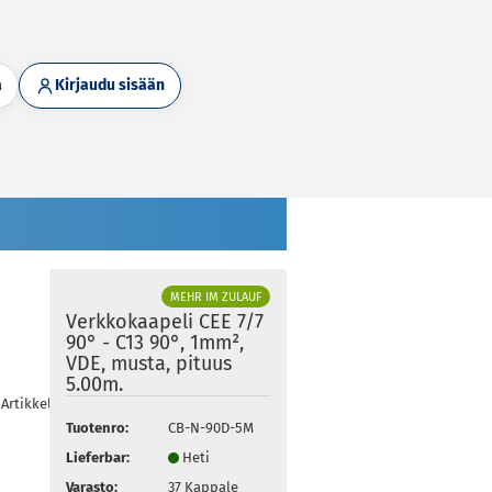
a
Kirjaudu sisään
MEHR IM ZULAUF
Verkkokaapeli CEE 7/7
90° - C13 90°, 1mm²,
VDE, musta, pituus
5.00m.
Artikkelit tässä kategoriassa
Tuotenro:
CB-N-90D-5M
Lieferbar:
Heti
Varasto:
37
Kappale