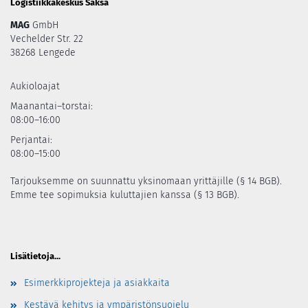
Logistiikkakeskus Saksa
MAG
GmbH
Vechelder Str. 22
38268 Lengede
Aukioloajat
Maanantai–torstai:
08:00–16:00
Perjantai:
08:00–15:00
Tarjouksemme on suunnattu yksinomaan yrittäjille (§ 14 BGB).
Emme tee sopimuksia kuluttajien kanssa (§ 13 BGB).
Lisätietoja...
Esimerkkiprojekteja ja asiakkaita
Kestävä kehitys ja ympäristönsuojelu