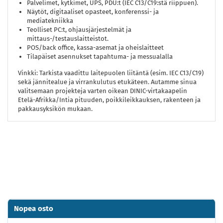
Palvelimet, kytkimet, UPS, PDU:t (IEC C13/C19:stä riippuen).
Näytöt, digitaaliset opasteet, konferenssi- ja
mediatekniikka
Teolliset PC:t, ohjausjärjestelmät ja
mittaus-/testauslaitteistot.
POS/back office, kassa-asemat ja oheislaitteet
Tilapäiset asennukset tapahtuma- ja messualalla
Vinkki: Tarkista vaadittu laitepuolen liitäntä (esim. IEC C13/C19)
sekä jännitealue ja virrankulutus etukäteen. Autamme sinua
valitsemaan projekteja varten oikean DINIC-virtakaapelin
Etelä-Afrikka/Intia pituuden, poikkileikkauksen, rakenteen ja
pakkausyksikön mukaan.
Nopea osto