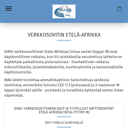
VERKKOSOVITIN ETELÄ-AFRIKKA
DINIC-verkkosovittimet Etelä-Afrikkaa/Intiaa varten (tyyppi M) ovat
käytännöllinen ratkaisu, kun EU-pistokkeilla varustettuja laitteita on
käytettävä paikallisista pistorasioista - ihanteellinen ratkaisu
erikoisliikkeille, järjestelmätaloille, huoltoryhmille ja kansainvälisille
käyttöönotoille.
MAG GmbH toimittaa ammattikäyttöön tarkoitettuja vankkoja
sovittimia, esimerkiksi Schuko/CEE 7/3 (pistorasia) ja 3-nastainen M-
tyyppi (pistoke) välille - puhdasta ja turvallista kytkentää varten ilman
näpertelyä.
DINIC-VERKKOSOVITTIMIEN EDUT JA TYYPILLISET KÄYTTÖKOHTEET
ETELÄ-AFRIKKA/INTIA (TYYPPI M)
EDUT YHDELLÄ SILMÄYKSELLÄ