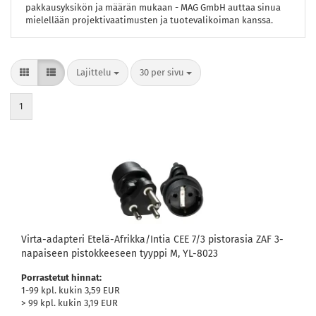
pakkausyksikön ja määrän mukaan - MAG GmbH auttaa sinua
mielellään projektivaatimusten ja tuotevalikoiman kanssa.
Lajittelu
per sivu
Lajittelu
30 per sivu
1
Virta-adapteri Etelä-Afrikka/Intia CEE 7/3 pistorasia ZAF 3-
napaiseen pistokkeeseen tyyppi M, YL-8023
Porrastetut hinnat:
1-99 kpl. kukin 3,59 EUR
> 99 kpl. kukin 3,19 EUR