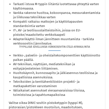
Tarkasti istuva M-tyypin liitäntä luotettavaa yhteyttä varten
käyttömaassa.
Vankka rakenne huoltoa, kokoonpanoa, messurakentamista
ja liikkuvaa tekniikkaa varten
Kompakti ratkaisu matkojen ja käyttötapausten
standardointia varten
IT-, AV- ja teollisuuslaitteistoihin, joissa on EU-
pistoke/maadoitettu verkkokaapeli
Adapterikäyttö ilman jännitteen muuntamista - tarkista
verkkosovitin/jännitealue.
TYYPILLISIÄ SOVELLUKSIA VERKKOSOVITIN ETELÄ-AFRIKKA/INTIA
Verkko-, palvelin- ja oheislaitekomponenttien käyttöönotto
paikan päällä.
AV-tekniikan, näyttöjen, mediatekniikan ja
esitysjärjestelmien liittäminen.
Huoltokäynnit, kunnossapito ja jälkiasennus teollisissa ja
kaupallisissa asennuksissa.
Teknikoiden ja kenttähenkilöstön projekti- ja
matkapakettien varustaminen
Väliaikaiset asennukset vieraanvaraisissa tiloissa,
toimistoissa ja tapahtumapaikoissa
Valitse oikea DINIC-sovitin pistoketyypin (tyyppi M),
pistorasian/pistokkeen muotoilun, maadoituksen,