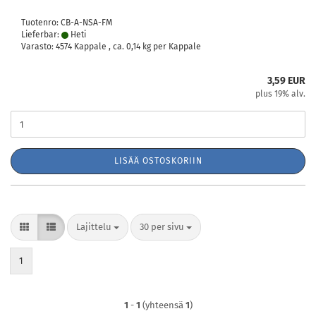
Tuotenro: CB-A-NSA-FM
Lieferbar:
Heti
Varasto: 4574 Kappale , ca.
0,14
kg per Kappale
3,59 EUR
plus 19% alv.
LISÄÄ OSTOSKORIIN
Lajittelu
per sivu
Lajittelu
30 per sivu
1
1
-
1
(yhteensä
1
)