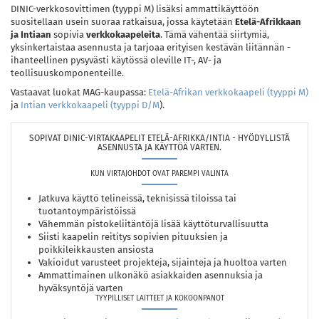
DINIC-verkkosovittimen (tyyppi M) lisäksi ammattikäyttöön
suositellaan usein suoraa ratkaisua, jossa käytetään
Etelä-Afrikkaan
ja Intiaan
sopivia
verkkokaapeleita
. Tämä vähentää siirtymiä,
yksinkertaistaa asennusta ja tarjoaa erityisen kestävän liitännän -
ihanteellinen pysyvästi käytössä oleville IT-, AV- ja
teollisuuskomponenteille.
Vastaavat luokat MAG-kaupassa:
Etelä-Afrikan verkkokaapeli (tyyppi M)
ja
Intian verkkokaapeli (tyyppi D/M
).
SOPIVAT DINIC-VIRTAKAAPELIT ETELÄ-AFRIKKA/INTIA - HYÖDYLLISTÄ
ASENNUSTA JA KÄYTTÖÄ VARTEN.
KUN VIRTAJOHDOT OVAT PAREMPI VALINTA
Jatkuva käyttö telineissä, teknisissä tiloissa tai
tuotantoympäristöissä
Vähemmän pistokeliitäntöjä lisää käyttöturvallisuutta
Siisti kaapelin reititys sopivien pituuksien ja
poikkileikkausten ansiosta
Vakioidut varusteet projekteja, sijainteja ja huoltoa varten
Ammattimainen ulkonäkö asiakkaiden asennuksia ja
hyväksyntöjä varten
TYYPILLISET LAITTEET JA KOKOONPANOT