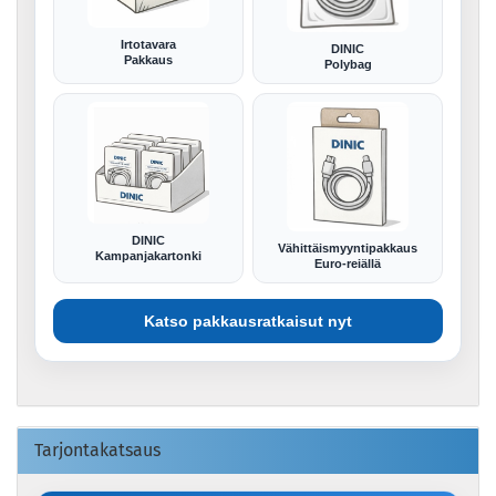
Irtotavara
DINIC
Pakkaus
Polybag
DINIC
Vähittäismyyntipakkaus
Kampanjakartonki
Euro-reiällä
Katso pakkausratkaisut nyt
Tarjontakatsaus