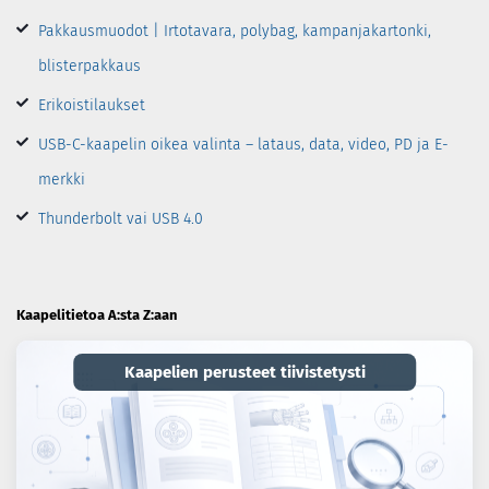
Pakkausmuodot | Irtotavara, polybag, kampanjakartonki,
blisterpakkaus
Erikoistilaukset
USB-C-kaapelin oikea valinta – lataus, data, video, PD ja E-
merkki
Thunderbolt vai USB 4.0
Kaapelitietoa A:sta Z:aan
Kaapelien perusteet tiivistetysti