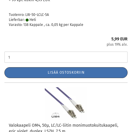
Tuotenro: LW-50-LCLC-5A
Lieferbar:
Heti
Varasto: 138 Kappale , ca.
0,05
kg per Kappale
5,99 EUR
plus 19% alv.
LISÄÄ OSTOSKORIIN
Valokaapeli OM4, 50µ, LC/LC-liitin monimuotokuitukaapeli,
eric violet, duplex, LSZH, 7,5 m