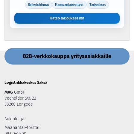
Erikoishinnat
Kampanjatuotteet
Tarjoukset
Katso tarjoukset nyt
B2B-verkkokauppa yritysasiakkaille
Logistiikkakeskus Saksa
MAG
GmbH
Vechelder Str. 22
38268 Lengede
Aukioloajat
Maanantai–torstai:
08:00–16:00