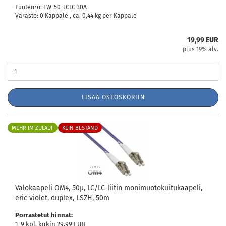
Tuotenro: LW-50-LCLC-30A
Varasto: 0 Kappale , ca.
0,44
kg per Kappale
19,99 EUR
plus 19% alv.
LISÄÄ OSTOSKORIIN
MEHR IM ZULAUF
KEIN BESTAND
Valokaapeli OM4, 50µ, LC/LC-liitin monimuotokuitukaapeli,
eric violet, duplex, LSZH, 50m
Porrastetut hinnat:
1-9 kpl. kukin 29,99 EUR