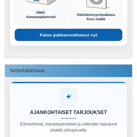
DINIC
Vähittäismyyntipakkaus
Kampanjakartonki
Euro-reiällä
Katso pakkausratkaisut nyt
Tarjontakatsaus
AJANKOHTAISET TARJOUKSET
Erikoishinnat, kampanjatuotteet ja valikoidut tarjoukset
yhdellä silmäyksellä.