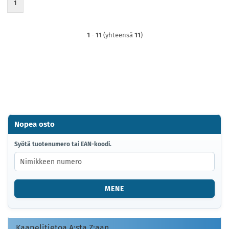
1
1
-
11
(yhteensä
11
)
Nopea osto
SYÖTÄ
Syötä tuotenumero tai EAN-koodi.
TUOTENUMERO
TAI
EAN-
KOODI.
MENE
Kaapelitietoa A:sta Z:aan