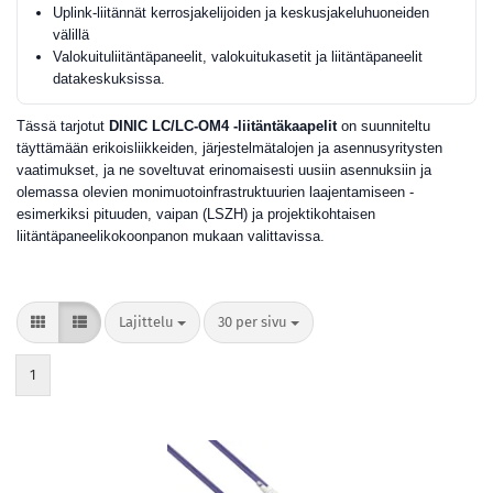
Uplink-liitännät kerrosjakelijoiden ja keskusjakeluhuoneiden
välillä
Valokuituliitäntäpaneelit, valokuitukasetit ja liitäntäpaneelit
datakeskuksissa.
Tässä tarjotut
DINIC LC/LC-OM4 -liitäntäkaapelit
on suunniteltu
täyttämään erikoisliikkeiden, järjestelmätalojen ja asennusyritysten
vaatimukset, ja ne soveltuvat erinomaisesti uusiin asennuksiin ja
olemassa olevien monimuotoinfrastruktuurien laajentamiseen -
esimerkiksi pituuden, vaipan (LSZH) ja projektikohtaisen
liitäntäpaneelikokoonpanon mukaan valittavissa.
Lajittelu
per sivu
Lajittelu
30 per sivu
1