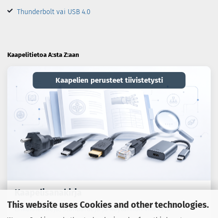
Thunderbolt vai USB 4.0
Kaapelitietoa A:sta Z:aan
Kaapelien perusteet tiivistetysti
Kaapelisanakirja
This website uses Cookies and other technologies.
Erikoistermejä, standardeja ja käytännön vinkkejä