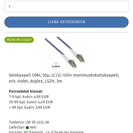
LISÄÄ OSTOSKORIIN
MEHR IM ZULAUF
Valokaapeli OM4, 50µ, LC/LC-liitin monimuotokuitukaapeli,
eric violet, duplex, LSZH, 3m
Porrastetut hinnat:
1-9 kpl. kukin 4,99 EUR
10-99 kpl. kukin 4,49 EUR
> 99 kpl. kukin 3,99 EUR
Tuotenro: LW-50-LCLC-3A
Lieferbar:
Heti
Varasto: 162 Kappale , ca.
0,04
kg per Kappale