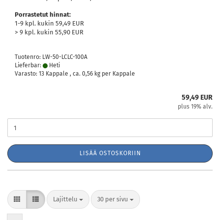
Porrastetut hinnat:
1-9 kpl. kukin 59,49 EUR
> 9 kpl. kukin 55,90 EUR
Tuotenro: LW-50-LCLC-100A
Lieferbar:
Heti
Varasto: 13 Kappale , ca.
0,56
kg per Kappale
59,49 EUR
plus 19% alv.
LISÄÄ OSTOSKORIIN
Lajittelu
per sivu
Lajittelu
30 per sivu