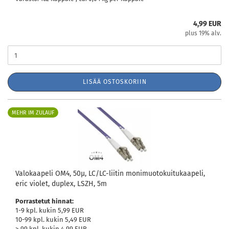
4,99 EUR
plus 19% alv.
LISÄÄ OSTOSKORIIN
MEHR IM ZULAUF
Valokaapeli OM4, 50µ, LC/LC-liitin monimuotokuitukaapeli,
eric violet, duplex, LSZH, 5m
Porrastetut hinnat:
1-9 kpl. kukin 5,99 EUR
10-99 kpl. kukin 5,49 EUR
> 99 kpl. kukin 4,99 EUR