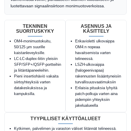
luotettavaan signaalinsiirtoon monimuotoverkoissa.
TEKNINEN
ASENNUS JA
SUORITUSKYKY
KÄSITTELY
OM4-monimuotokuitu,
Erikavioletti ulkovaippa
50/125 µm suurille
OM4:n nopeaa
kaistanleveyksille.
havaitsemista varten
LC-LC-duplex-liitin yleisiin
telineessä.
SFP/SFP+/QSFP-portteihin
LSZH-ulkovaippa
ja liitäntäpaneeleihin.
(halogeenivapaa)
Pieni insertiohäviö vakaita
rakennusten lisääntyneisiin
siirtoyhteyksiä varten
turvallisuusvaatimuksiin
datakeskuksissa ja
Erilaisia pituuksia lyhyitä
kampuksilla.
patch-polkuja varten aina
pidempiin yhteyksiin
jakelualueella
TYYPILLISET KÄYTTÖALUEET
Kytkimen, palvelimen ja varaston väliset liitännät telineessä.