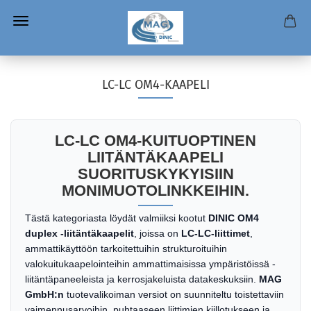
LC-LC OM4-KAAPELI
LC-LC OM4-KUITUOPTINEN
LIITÄNTÄKAAPELI
SUORITUSKYKYISIIN
MONIMUOTOLINKKEIHIN.
Tästä kategoriasta löydät valmiiksi kootut
DINIC OM4
duplex -liitäntäkaapelit
, joissa on
LC-LC-liittimet
,
ammattikäyttöön tarkoitettuihin strukturoituihin
valokuitukaapelointeihin ammattimaisissa ympäristöissä -
liitäntäpaneeleista ja kerrosjakeluista datakeskuksiin.
MAG
GmbH:n
tuotevalikoiman versiot on suunniteltu toistettaviin
vaimennusarvoihin, puhtaaseen liittimien kiillotukseen ja