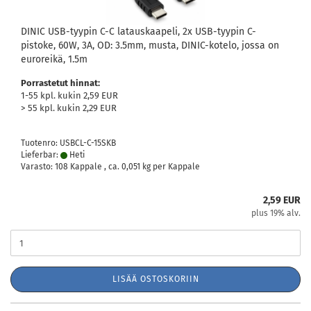
DINIC USB-tyypin C-C latauskaapeli, 2x USB-tyypin C-
pistoke, 60W, 3A, OD: 3.5mm, musta, DINIC-kotelo, jossa on
euroreikä, 1.5m
Porrastetut hinnat:
1-55 kpl. kukin 2,59 EUR
> 55 kpl. kukin 2,29 EUR
Tuotenro: USBCL-C-15SKB
Lieferbar:
Heti
Varasto: 108 Kappale , ca.
0,051
kg per Kappale
2,59 EUR
plus 19% alv.
LISÄÄ OSTOSKORIIN