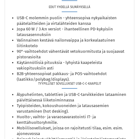
EDUT YHDELLÄ SILMÄYKSELLÄ
USB-C molemmin puolin - yhteensopiva nykyaikaisten
päätelaitteiden ja virtalähteiden kanssa
Jopa 60 W / 3 A:n versiot - ihanteellinen PD-kykyisiin
latausasennuksiin
Valinnainen kestävä nailonvaippa ja korkealaatuinen
liitinkotelo
90°-vaihtoehdot vähentävät vetokuormitusta ja suojaavat
pistorasioita
Käytännöllisiä pituuksia - lyhyistä kaapeleista
vakiopituuksiin asti
B2B-yhteensopivat pakkaus- ja POS-vaihtoehdot
(laatikko/polybag/displays).
TYYPILLISET SOVELLUKSET USB-C-C-KAAPELIT
Älypuhelinten, tablettien ja USB-C-tarvikkeiden lataaminen
päivittäisessä liiketoiminnassa
Työpisteiden, kokoushuoneiden ja latausasemien
varustaminen (hot desking).
Huolto-, vaihto- ja varaosavarastointi IT- ja
kenttähuoltoryhmille.
Mobiilisovellukset, joissa on rajoitetusti tilaa, esim. esim.
ajoneuvossa