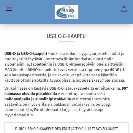
USB C-C-KAAPELI
USB-C- ja USB-C-kaapelit
-luokassa erikoismyyjät, järjestelmätalot ja
huoltoyhtiöt löytävät luotettavia liitäntäratkaisuja uusimpiin
älypuhelimiin, tabletteihin ja USB-C-yhteensopiviin oheislaitteisiin.
MAG GmbH:n DINIC-kaapelit tukevat versiosta riippuen jopa
60 W / 3
A:
n latauskapasiteettia, ja ne soveltuvat päivittäiseen käyttöön
käyttöönottokierroksilla, työpajoissa ja loppuasiakasympäristöissä.
Valikoimassa on kestäviä USB-C-C-latauskaapeleita eri pituuksina,
90°
kulmassa olevilla pistokkeilla
varustettuja versioita sekä
nailonvaipalla
ja
alumiinipistokkeilla
varustettuja versioita.
Saatavilla on myös erilaisia pakkausmuotoja (esim. polybag,
mainoslaatikko, Eurohole-laatikko) ja esittelyratkaisuja
myyntipisteisiin.
DINIC USB-C-C-KAAPELEIDEN EDUT JA TYYPILLISET SOVELLUKSET