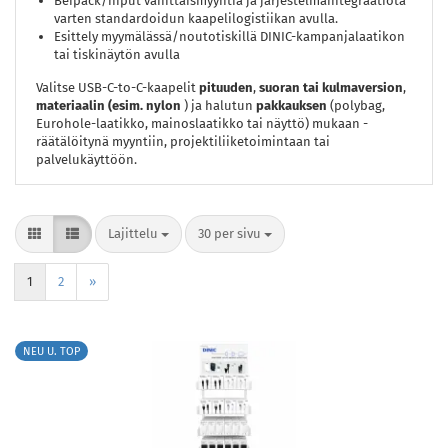
Beipack/niput vähittäismyyntiä ja järjestelmäintegraatiota
varten standardoidun kaapelilogistiikan avulla.
Esittely myymälässä/noutotiskillä DINIC-kampanjalaatikon
tai tiskinäytön avulla
Valitse USB-C-to-C-kaapelit
pituuden
,
suoran tai kulmaversion
,
materiaalin (esim. nylon
) ja halutun
pakkauksen
(polybag,
Eurohole-laatikko, mainoslaatikko tai näyttö) mukaan -
räätälöitynä myyntiin, projektiliiketoimintaan tai
palvelukäyttöön.
Lajittelu
per sivu
Lajittelu
30 per sivu
1
2
»
NEU U. TOP