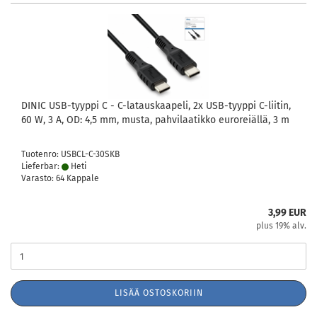
DINIC USB-tyyppi C - C-latauskaapeli, 2x USB-tyyppi C-liitin,
60 W, 3 A, OD: 4,5 mm, musta, pahvilaatikko euroreiällä, 3 m
Tuotenro: USBCL-C-30SKB
Lieferbar:
Heti
Varasto: 64 Kappale
3,99 EUR
plus 19% alv.
LISÄÄ OSTOSKORIIN