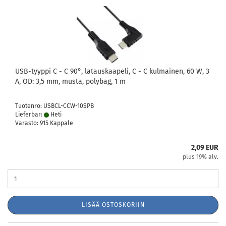
USB-tyyppi C - C 90°, latauskaapeli, C - C kulmainen, 60 W, 3
A, OD: 3,5 mm, musta, polybag, 1 m
Tuotenro: USBCL-CCW-10SPB
Lieferbar:
Heti
Varasto: 915 Kappale
2,09 EUR
plus 19% alv.
LISÄÄ OSTOSKORIIN