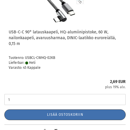
USB-C-C 90° latauskaapeli, HQ-alumiinipistoke, 60 W,
nailonkaapeli, avaruusharmaa, DINIC-laatikko euroreiällä,
0,15 m
Tuotenro: USBCL-CWHQ-02KB
Lieferbar:
Heti
Varasto: 45 Kappale
2,69 EUR
plus 19% alv.
LISÄÄ OSTOSKORIIN