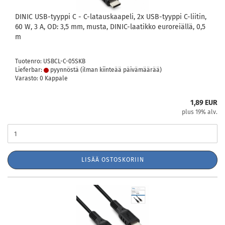
DINIC USB-tyyppi C - C-latauskaapeli, 2x USB-tyyppi C-liitin,
60 W, 3 A, OD: 3,5 mm, musta, DINIC-laatikko euroreiällä, 0,5
m
Tuotenro: USBCL-C-05SKB
Lieferbar:
pyynnöstä (ilman kiinteää päivämäärää)
Varasto: 0 Kappale
1,89 EUR
plus 19% alv.
LISÄÄ OSTOSKORIIN