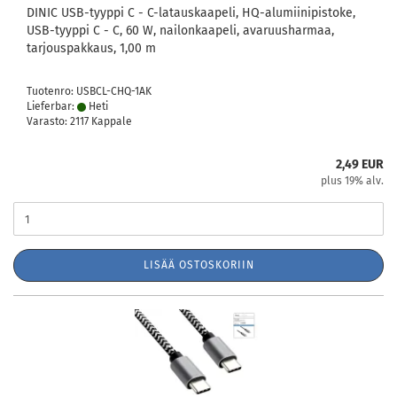
DINIC USB-tyyppi C - C-latauskaapeli, HQ-alumiinipistoke,
USB-tyyppi C - C, 60 W, nailonkaapeli, avaruusharmaa,
tarjouspakkaus, 1,00 m
Tuotenro: USBCL-CHQ-1AK
Lieferbar:
Heti
Varasto: 2117 Kappale
2,49 EUR
plus 19% alv.
LISÄÄ OSTOSKORIIN