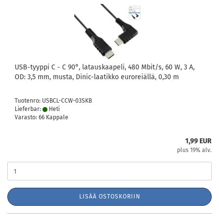
USB-tyyppi C - C 90°, latauskaapeli, 480 Mbit/s, 60 W, 3 A,
OD: 3,5 mm, musta, Dinic-laatikko euroreiällä, 0,30 m
Tuotenro: USBCL-CCW-03SKB
Lieferbar:
Heti
Varasto: 66 Kappale
1,99 EUR
plus 19% alv.
LISÄÄ OSTOSKORIIN