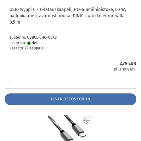
USB-tyyppi C - C-latauskaapeli, HQ-alumiinipistoke, 60 W,
nailonkaapeli, avaruusharmaa, DINIC-laatikko euroreiällä,
0,5 m
Tuotenro: USBCL-CHQ-05KB
Lieferbar:
Heti
Varasto: 79 Kappale
2,79 EUR
plus 19% alv.
LISÄÄ OSTOSKORIIN