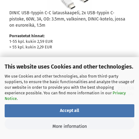
DINIC USB-tyypin C-C latauskaapeli, 2x USB-tyypin C-
pistoke, 60W, 3A, OD: 3.5mm, valkoinen, DINIC-kotelo, jossa
on euroreikä, 1.5m
Porrastetut hinnat:
1-55 kpl. kukin 2,59 EUR
> 55 kpl. kukin 2,29 EUR
Tuotenro: USBCL-C-15WKB
This website uses Cookies and other technologies.
Lieferbar:
Heti
Varasto: 83 Kappale , ca.
0,049
kg per Kappale
We use Cookies and other technologies, also from third-party
suppliers, to ensure the basic functionalities and analyze the usage of
our website in order to provide you with the best shopping
2,59 EUR
experience possible. You can find more information in our
Privacy
plus 19% alv.
Notice
.
Accept all
LISÄÄ OSTOSKORIIN
More information