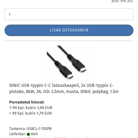
plus 19% alv.
LISÄÄ OSTOSKORIIN
DINIC USB-tyypin C-C latauskaapeli, 2x USB-tyypin C-
pistoke, 60W, 3A, OD: 3.5mm, musta, DINIC polybag, 1.5m
Porrastetut hinnat:
1-99 kpl. kukin 1,98 EUR
> 99 kpl. kukin 1,79 EUR
Tuotenro: USBCL-C-15SPB
Lieferbar:
Heti