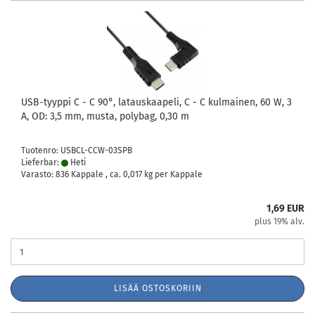
USB-tyyppi C - C 90°, latauskaapeli, C - C kulmainen, 60 W, 3
A, OD: 3,5 mm, musta, polybag, 0,30 m
Tuotenro: USBCL-CCW-03SPB
Lieferbar:
Heti
Varasto: 836 Kappale , ca.
0,017
kg per Kappale
1,69 EUR
plus 19% alv.
LISÄÄ OSTOSKORIIN