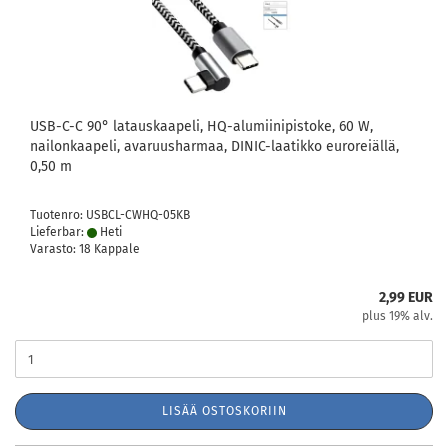
USB-C-C 90° latauskaapeli, HQ-alumiinipistoke, 60 W,
nailonkaapeli, avaruusharmaa, DINIC-laatikko euroreiällä,
0,50 m
Tuotenro: USBCL-CWHQ-05KB
Lieferbar:
Heti
Varasto: 18 Kappale
2,99 EUR
plus 19% alv.
LISÄÄ OSTOSKORIIN