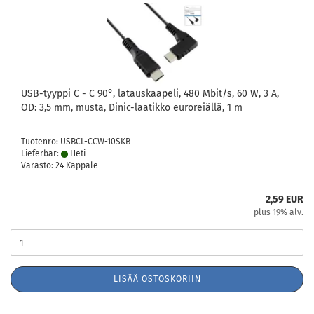
USB-tyyppi C - C 90°, latauskaapeli, 480 Mbit/s, 60 W, 3 A,
OD: 3,5 mm, musta, Dinic-laatikko euroreiällä, 1 m
Tuotenro: USBCL-CCW-10SKB
Lieferbar:
Heti
Varasto: 24 Kappale
2,59 EUR
plus 19% alv.
LISÄÄ OSTOSKORIIN