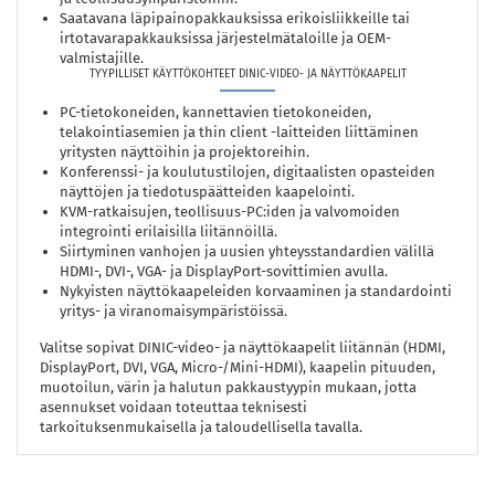
Saatavana läpipainopakkauksissa erikoisliikkeille tai
irtotavarapakkauksissa järjestelmätaloille ja OEM-
valmistajille.
TYYPILLISET KÄYTTÖKOHTEET DINIC-VIDEO- JA NÄYTTÖKAAPELIT
PC-tietokoneiden, kannettavien tietokoneiden,
telakointiasemien ja thin client -laitteiden liittäminen
yritysten näyttöihin ja projektoreihin.
Konferenssi- ja koulutustilojen, digitaalisten opasteiden
näyttöjen ja tiedotuspäätteiden kaapelointi.
KVM-ratkaisujen, teollisuus-PC:iden ja valvomoiden
integrointi erilaisilla liitännöillä.
Siirtyminen vanhojen ja uusien yhteysstandardien välillä
HDMI-, DVI-, VGA- ja DisplayPort-sovittimien avulla.
Nykyisten näyttökaapeleiden korvaaminen ja standardointi
yritys- ja viranomaisympäristöissä.
Valitse sopivat DINIC-video- ja näyttökaapelit liitännän (HDMI,
DisplayPort, DVI, VGA, Micro-/Mini-HDMI), kaapelin pituuden,
muotoilun, värin ja halutun pakkaustyypin mukaan, jotta
asennukset voidaan toteuttaa teknisesti
tarkoituksenmukaisella ja taloudellisella tavalla.