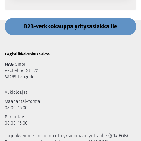
B2B-verkkokauppa yritysasiakkaille
Logistiikkakeskus Saksa
MAG
GmbH
Vechelder Str. 22
38268 Lengede
Aukioloajat
Maanantai–torstai:
08:00–16:00
Perjantai:
08:00–15:00
Tarjouksemme on suunnattu yksinomaan yrittäjille (§ 14 BGB).