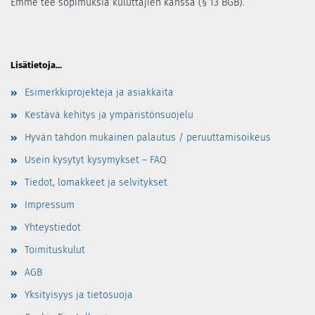
Emme tee sopimuksia kuluttajien kanssa (§ 13 BGB).
Lisätietoja...
Esimerkkiprojekteja ja asiakkaita
Kestävä kehitys ja ympäristönsuojelu
Hyvän tahdon mukainen palautus / peruuttamisoikeus
Usein kysytyt kysymykset – FAQ
Tiedot, lomakkeet ja selvitykset
Impressum
Yhteystiedot
Toimituskulut
AGB
Yksityisyys ja tietosuoja