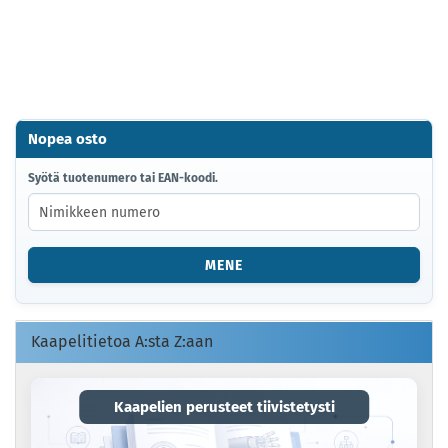
Nopea osto
SYÖTÄ
Syötä tuotenumero tai EAN-koodi.
TUOTENUMERO
TAI
EAN-
KOODI.
MENE
Kaapelitietoa A:sta Z:aan
Kaapelien perusteet tiivistetysti