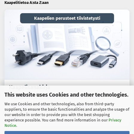
Kaapelitietoa A:sta Z:aan
Kaapelien perusteet tiivistetysti
Kaapelisanakirja
This website uses Cookies and other technologies.
Erikoistermejä, standardeja ja käytännön vinkkejä
We use Cookies and other technologies, also from third-party
kaapeleista, sovittimista ja liitäntätekniikasta.
suppliers, to ensure the basic functionalities and analyze the usage of
our website in order to provide you with the best shopping
Opas
experience possible. You can find more information in our
Privacy
Notice
.