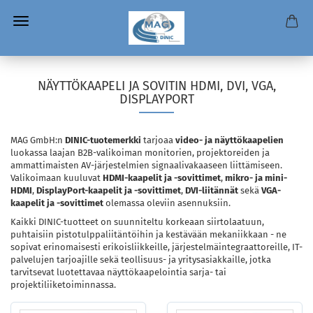
NÄYTTÖKAAPELI JA SOVITIN HDMI, DVI, VGA,
DISPLAYPORT
MAG GmbH:n
DINIC-tuotemerkki
tarjoaa
video- ja näyttökaapelien
luokassa laajan B2B-valikoiman monitorien, projektoreiden ja
ammattimaisten AV-järjestelmien signaalivakaaseen liittämiseen.
Valikoimaan kuuluvat
HDMI-kaapelit ja -sovittimet
,
mikro- ja mini-
HDMI
,
DisplayPort-kaapelit ja -sovittimet
,
DVI-liitännät
sekä
VGA-
kaapelit ja -sovittimet
olemassa oleviin asennuksiin.
Kaikki DINIC-tuotteet on suunniteltu korkeaan siirtolaatuun,
puhtaisiin pistotulppaliitäntöihin ja kestävään mekaniikkaan - ne
sopivat erinomaisesti erikoisliikkeille, järjestelmäintegraattoreille, IT-
palvelujen tarjoajille sekä teollisuus- ja yritysasiakkaille, jotka
tarvitsevat luotettavaa näyttökaapelointia sarja- tai
projektiliiketoiminnassa.