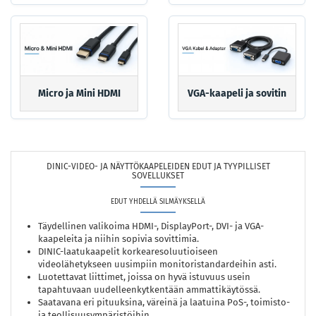
Micro ja Mini HDMI
VGA-kaapeli ja sovitin
DINIC-VIDEO- JA NÄYTTÖKAAPELEIDEN EDUT JA TYYPILLISET
SOVELLUKSET
EDUT YHDELLÄ SILMÄYKSELLÄ
Täydellinen valikoima HDMI-, DisplayPort-, DVI- ja VGA-
kaapeleita ja niihin sopivia sovittimia.
DINIC-laatukaapelit korkearesoluutioiseen
videolähetykseen uusimpiin monitoristandardeihin asti.
Luotettavat liittimet, joissa on hyvä istuvuus usein
tapahtuvaan uudelleenkytkentään ammattikäytössä.
Saatavana eri pituuksina, väreinä ja laatuina PoS-, toimisto-
ja teollisuusympäristöihin.