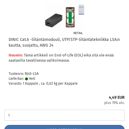
DINIC Cat.6 -liitäntämoduuli, UTP/STP-liitäntätekniikka LSA:n
kautta, suojattu, AWG 24
Huomio:
Tämä artikkeli on End-of-Life (EOL) eikä sitä ole enää
saatavilla tavallisessa valikoimassa.
Tuotenro: RJ45-LSA
Lieferbar:
Heti
Varasto: 1 Kappale , ca.
0,02
kg per Kappale
4,49 EUR
plus 19% alv.