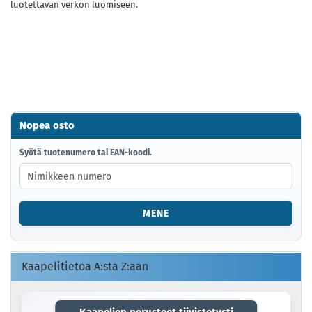
luotettavan verkon luomiseen.
Nopea osto
SYÖTÄ
Syötä tuotenumero tai EAN-koodi.
TUOTENUMERO
TAI
EAN-
KOODI.
MENE
Kaapelitietoa A:sta Z:aan