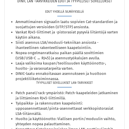
DINIC LAN -TARVIKKEIDEN EDUT JA TYYPILLISET SOVELLUKSET
EDUT YHDELLÄ SILMÄYKSELLÄ
Ammattimainen signaalin laatu sopivien Cat-standardien ja
suojattujen versioiden (UTP/STP) ansiosta.
Vankat RJ45-liittimet ja -pistorasiat pysyviä liitäntöjä varten
käytön aikana.
Siisti asennus LSA/moduuli-tekniikan ansiosta -
ihanteellinen rakenteelliseen kaapelointiin.
Nopea ongelmanratkaisu paikan päällä sovittimien
(USB/USB-C ↔ RJ45) ja asennustyökalujen avulla.
Laaja valikoima kaupan/teollisuuden käyttöönotto-,
huolto- ja varaosatarpeita varten.
DINIC-laatu ennakoitavaan asennukseen ja huoltoon
projektiliiketoiminnassa.
TYYPILLISET SOVELLUKSET LAN-TARVIKKEET
Patch panel/rack-ympäristö: Patch-kaapeleiden jatkaminen
ja liittäminen RJ45-liittimillä.
Työpaikka- ja rakennusten kaapelointi:
uppoasennettavat/pinta-asennettavat verkkopistorasiat
LSA-liitännällä.
Huolto ja käyttöönotto: Viallisen portin/moduulin vaihto,
yhteyden nopea palauttaminen.