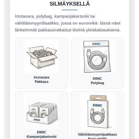
SILMÄYKSELLÄ
Irtotavara, polybag, kampanjakartonki tai
vähittäismyyntilaatikko, jossa on euroreikä: tässä näet
tärkeimmät pakkausratkaisut tiiviinä yleiskatsauksena.
Irtotavara
DINIC
Pakkaus
Polybag
DINIC
Vähittäismyyntipakkaus
Kampanjakartonki
Euro-reiällä