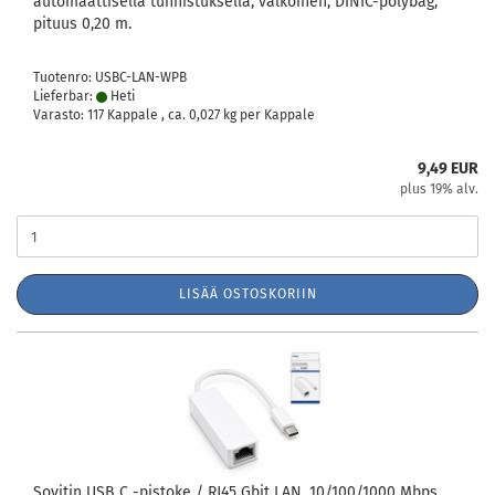
automaattisella tunnistuksella, valkoinen, DINIC-polybag,
pituus 0,20 m.
Tuotenro: USBC-LAN-WPB
Lieferbar:
Heti
Varasto: 117 Kappale , ca.
0,027
kg per Kappale
9,49 EUR
plus 19% alv.
LISÄÄ OSTOSKORIIN
Sovitin USB C -pistoke / RJ45 Gbit LAN, 10/100/1000 Mbps