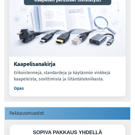
Kaapelien perusteet tiivistetysti
Kaapelisanakirja
Erikoistermejä, standardeja ja käytännön vinkkejä
kaapeleista, sovittimista ja liitäntätekniikasta.
Opas
Pakkausmuodot
SOPIVA PAKKAUS YHDELLÄ