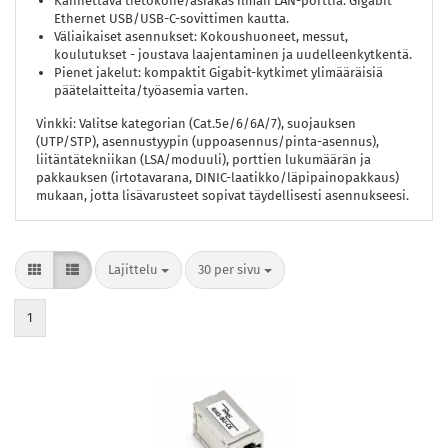
Kannettava tietokone/asiakas ilman LAN-porttia: Gigabit
Ethernet USB/USB-C-sovittimen kautta.
Väliaikaiset asennukset: Kokoushuoneet, messut,
koulutukset - joustava laajentaminen ja uudelleenkytkentä.
Pienet jakelut: kompaktit Gigabit-kytkimet ylimääräisiä
päätelaitteita/työasemia varten.
Vinkki: Valitse kategorian (Cat.5e/6/6A/7), suojauksen
(UTP/STP), asennustyypin (uppoasennus/pinta-asennus),
liitäntätekniikan (LSA/moduuli), porttien lukumäärän ja
pakkauksen (irtotavarana, DINIC-laatikko/läpipainopakkaus)
mukaan, jotta lisävarusteet sopivat täydellisesti asennukseesi.
Lajittelu
per sivu
Lajittelu
30 per sivu
1