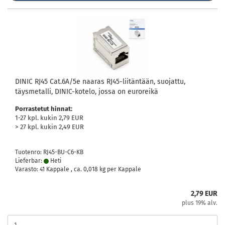
DINIC RJ45 Cat.6A/5e naaras RJ45-liitäntään, suojattu,
täysmetalli, DINIC-kotelo, jossa on euroreikä
Porrastetut hinnat:
1-27 kpl. kukin 2,79 EUR
> 27 kpl. kukin 2,49 EUR
Tuotenro: RJ45-BU-C6-KB
Lieferbar:
Heti
Varasto: 41 Kappale , ca.
0,018
kg per Kappale
2,79 EUR
plus 19% alv.