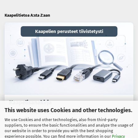
Kaapelitietoa A:sta Z:aan
Kaapelien perusteet tiivistetysti
Kaapelisanakirja
This website uses Cookies and other technologies.
Erikoistermejä, standardeja ja käytännön vinkkejä
We use Cookies and other technologies, also from third-party
kaapeleista, sovittimista ja liitäntätekniikasta.
suppliers, to ensure the basic functionalities and analyze the usage of
our website in order to provide you with the best shopping
Opas
experience possible. You can find more information in our
Privacy