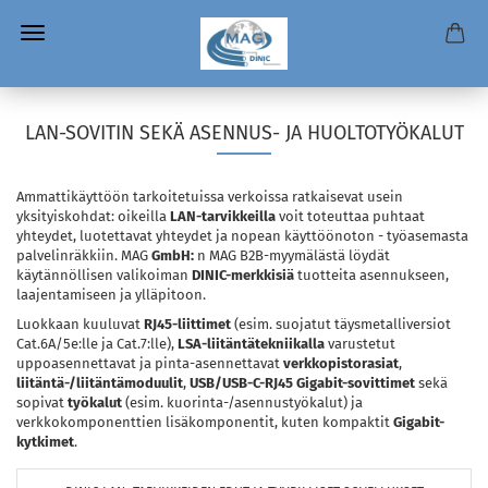
LAN-SOVITIN SEKÄ ASENNUS- JA HUOLTOTYÖKALUT
Ammattikäyttöön tarkoitetuissa verkoissa ratkaisevat usein
yksityiskohdat: oikeilla
LAN-tarvikkeilla
voit toteuttaa puhtaat
yhteydet, luotettavat yhteydet ja nopean käyttöönoton - työasemasta
palvelinräkkiin. MAG
GmbH:
n MAG B2B-myymälästä löydät
käytännöllisen valikoiman
DINIC-merkkisiä
tuotteita asennukseen,
laajentamiseen ja ylläpitoon.
Luokkaan kuuluvat
RJ45-liittimet
(esim. suojatut täysmetalliversiot
Cat.6A/5e:lle ja Cat.7:lle),
LSA-liitäntätekniikalla
varustetut
uppoasennettavat ja pinta-asennettavat
verkkopistorasiat
,
liitäntä-/liitäntämoduulit
,
USB/USB-C-RJ45 Gigabit-sovittimet
sekä
sopivat
työkalut
(esim. kuorinta-/asennustyökalut) ja
verkkokomponenttien lisäkomponentit, kuten kompaktit
Gigabit-
kytkimet
.