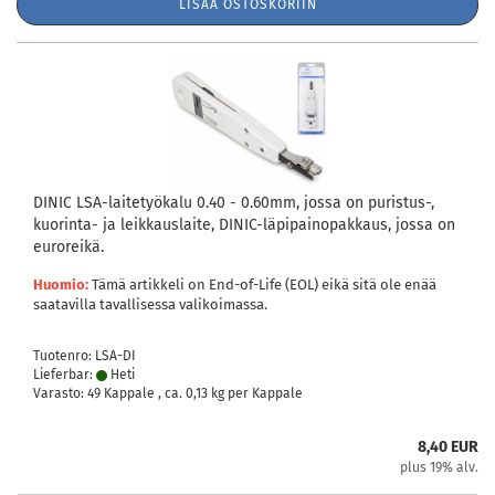
LISÄÄ OSTOSKORIIN
DINIC LSA-laitetyökalu 0.40 - 0.60mm, jossa on puristus-,
kuorinta- ja leikkauslaite, DINIC-läpipainopakkaus, jossa on
euroreikä.
Huomio:
Tämä artikkeli on End-of-Life (EOL) eikä sitä ole enää
saatavilla tavallisessa valikoimassa.
Tuotenro: LSA-DI
Lieferbar:
Heti
Varasto: 49 Kappale , ca.
0,13
kg per Kappale
8,40 EUR
plus 19% alv.