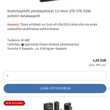
Kuorintapihdit yleiskäyttöiset 3.2-9mm UTP, STP, ISDN,
puhelin datakaapelit
Huomio:
Tämä artikkeli on End-of-Life (EOL) eikä sitä ole enää
saatavilla tavallisessa valikoimassa.
Tuotenro: W-ABZ
Lieferbar:
pyynnöstä (ilman kiinteää päivämäärää)
Varasto: 0 Kappale , ca.
0,06
kg per Kappale
4,95 EUR
plus 19% alv.
LISÄÄ OSTOSKORIIN
KEIN BESTAND