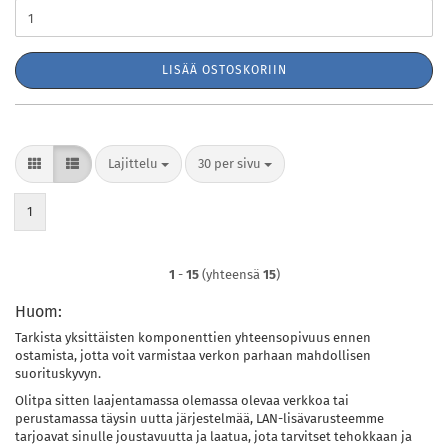
LISÄÄ OSTOSKORIIN
Lajittelu
per sivu
Lajittelu
30 per sivu
1
1
-
15
(yhteensä
15
)
Huom:
Tarkista yksittäisten komponenttien yhteensopivuus ennen
ostamista, jotta voit varmistaa verkon parhaan mahdollisen
suorituskyvyn.
Olitpa sitten laajentamassa olemassa olevaa verkkoa tai
perustamassa täysin uutta järjestelmää, LAN-lisävarusteemme
tarjoavat sinulle joustavuutta ja laatua, jota tarvitset tehokkaan ja