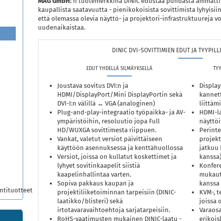
MAG GmbH:
n tuotemerkkinä DINIC edustaa puhdasta ammattit
kaupallista saatavuutta - pienikokoisista sovittimista lyhyisii
että olemassa olevia näyttö- ja projektori-infrastruktuureja v
uudenaikaistaa.
DINIC DVI-SOVITTIMIEN EDUT JA TYYPIL
EDUT YHDELLÄ SILMÄYKSELLÄ
TYY
Joustava sovitus DVI:n ja
Display
HDMI/DisplayPort/Mini DisplayPortin sekä
kannett
DVI-I:n välillä ↔ VGA (analoginen)
liittäm
Plug-and-play-integraatio työpaikka- ja AV-
HDMI-la
ympäristöihin, resoluutio jopa Full
näyttöi
HD/WUXGA sovittimesta riippuen.
Perinte
Vankat, valetut versiot päivittäiseen
projekt
käyttöön asennuksessa ja kenttähuollossa
jatkuu 
Versiot, joissa on kullatut koskettimet ja
kanssa)
lyhyet sovitinkaapelit siistiä
Konfere
kaapelinhallintaa varten.
mukaut
Sopiva pakkaus kaupan ja
kanssa
ntituotteet
projektiliiketoiminnan tarpeisiin (DINIC-
KVM-, t
laatikko/blisteri) sekä
joissa 
irtotavaravaihtoehtoja sarjatarpeisiin.
Varaosa
RoHS-vaatimusten mukainen DINIC-laatu -
erikois