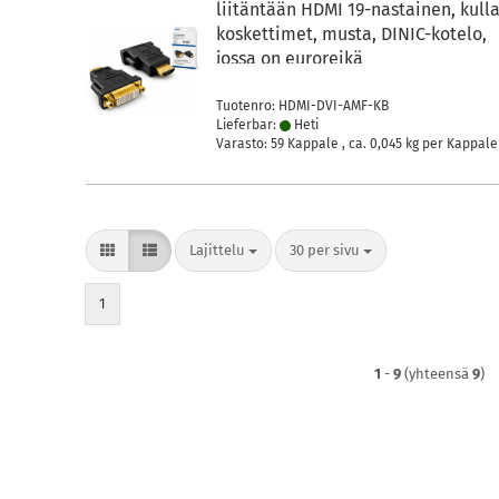
liitäntään HDMI 19-nastainen, kull
koskettimet, musta, DINIC-kotelo,
jossa on euroreikä
Tuotenro: HDMI-DVI-AMF-KB
Lieferbar:
Heti
Varasto: 59 Kappale , ca.
0,045
kg per Kappale
Lajittelu
per sivu
Lajittelu
30 per sivu
1
1
-
9
(yhteensä
9
)