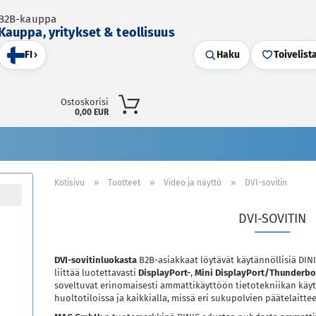
B2B-kauppa
Kauppa, yritykset & teollisuus
FI
›
Haku
Toivelist
Ostoskorisi
0,00 EUR
»
»
»
Kotisivu
Tuotteet
Video ja näyttö
DVI-sovitin
DVI-SOVITIN
DVI-sovitinluokasta
B2B-asiakkaat löytävät käytännöllisiä DINIC
liittää luotettavasti
DisplayPort-
,
Mini DisplayPort/Thunderbo
soveltuvat erinomaisesti ammattikäyttöön tietotekniikan kä
huoltotiloissa ja kaikkialla, missä eri sukupolvien päätelaitte