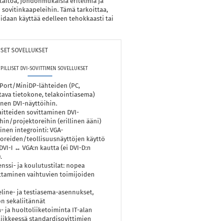
aitoa, johdonmukaisia eritelmiä ja
n sovitinkaapeleihin. Tämä tarkoittaa,
oidaan käyttää edelleen tehokkaasti tai
LISET SOVELLUKSET
PILLISET DVI-SOVITTIMEN SOVELLUKSET
Port/MiniDP-lähteiden (PC,
ava tietokone, telakointiasema)
inen DVI-näyttöihin.
itteiden sovittaminen DVI-
hin/projektoreihin (erillinen ääni)
inen integrointi: VGA-
oreiden/teollisuusnäyttöjen käyttö
DVI-I ↔ VGA:n kautta (ei DVI-D:n
.
nssi- ja koulutustilat: nopea
taminen vaihtuvien toimijoiden
eline- ja testiasema-asennukset,
on sekaliitännät
- ja huoltoliiketoiminta IT-alan
liikkeessä standardisovittimien