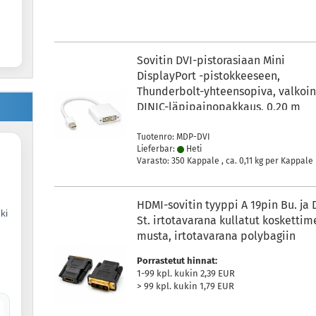
Sovitin DVI-pistorasiaan Mini
DisplayPort -pistokkeeseen,
Thunderbolt-yhteensopiva, valkoin
DINIC-läpipainopakkaus, 0,20 m
Tuotenro: MDP-DVI
Lieferbar:
Heti
Varasto: 350 Kappale , ca.
0,11
kg per Kappale
HDMI-sovitin tyyppi A 19pin Bu. ja 
ki
St. irtotavarana kullatut koskettim
musta, irtotavarana polybagiin
Porrastetut hinnat:
1-99 kpl. kukin 2,39 EUR
> 99 kpl. kukin 1,79 EUR