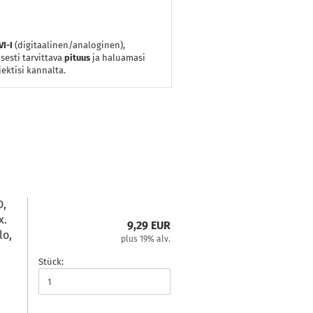
VI-I
(digitaalinen/analoginen),
esti tarvittava
pituus
ja haluamasi
ektisi kannalta.
D,
x.
9,29 EUR
lo,
plus 19% alv.
Stück: