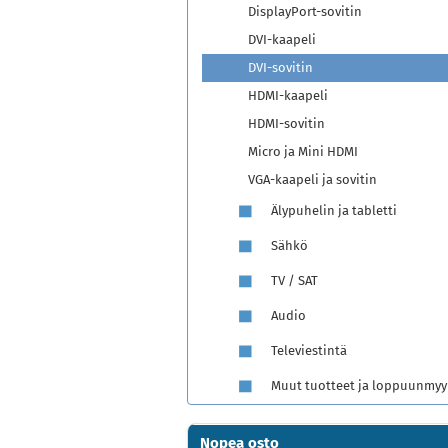
DisplayPort-sovitin
DVI-kaapeli
DVI-sovitin
HDMI-kaapeli
HDMI-sovitin
Micro ja Mini HDMI
VGA-kaapeli ja sovitin
Älypuhelin ja tabletti
Sähkö
TV / SAT
Audio
Televiestintä
Muut tuotteet ja loppuunmyy
Nopea osto