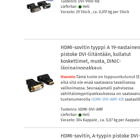
Tuotenro: DVI-9100-KB
Lieferbar:
Heti
Varasto: 29 Stück , ca.
0,051
kg per Stück
HDMI-sovitin tyyppi A 19-nastaine
pistoke DVI-liitäntään, kullatut
koskettimet, musta, DINIC-
läpipainopakkaus
Huomio:
Tämä tuote on loppuunkulunut (E
eikä sitä ole enää saatavana tavallisessa
valikoimassa. Seuraajamalli pahvisessa
vähittäismyyntipakkauksessa on saatavan
tuotenumerolla
HDMI-DVI-AMF-KB
saatavill
Tuotenro: HDMI-DVI-AMF
Lieferbar:
Heti
Varasto: 304 Kappale , ca.
0,07
kg per Kappale
HDMI-sovitin, A-tyypin pistoke DVI