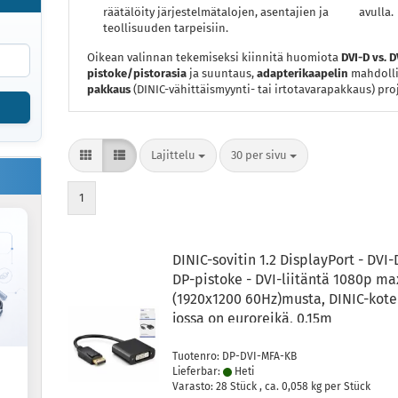
räätälöity järjestelmätalojen, asentajien ja
avulla.
teollisuuden tarpeisiin.
Oikean valinnan tekemiseksi kiinnitä huomiota
DVI-D vs. D
pistoke/pistorasia
ja suuntaus,
adapterikaapelin
mahdollis
pakkaus
(DINIC-vähittäismyynti- tai irtotavarapakkaus) proj
Lajittelu
per sivu
Lajittelu
30 per sivu
1
DINIC-sovitin 1.2 DisplayPort - DVI-
DP-pistoke - DVI-liitäntä 1080p ma
(1920x1200 60Hz)musta, DINIC-kote
jossa on euroreikä, 0.15m
Tuotenro: DP-DVI-MFA-KB
Lieferbar:
Heti
Varasto: 28 Stück , ca.
0,058
kg per Stück