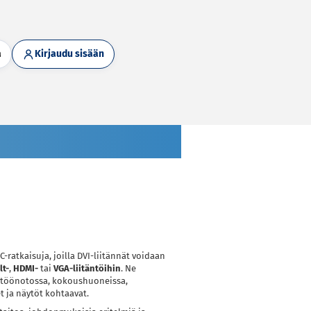
a
Kirjaudu sisään
-ratkaisuja, joilla DVI-liitännät voidaan
lt-
,
HDMI-
tai
VGA-liitäntöihin
. Ne
yttöönotossa, kokoushuoneissa,
et ja näytöt kohtaavat.