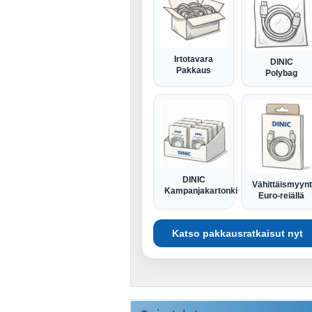
Irtotavara
DINIC
Pakkaus
Polybag
DINIC
Vähittäismyyn
Kampanjakartonki
Euro-reiällä
Katso pakkausratkaisut nyt