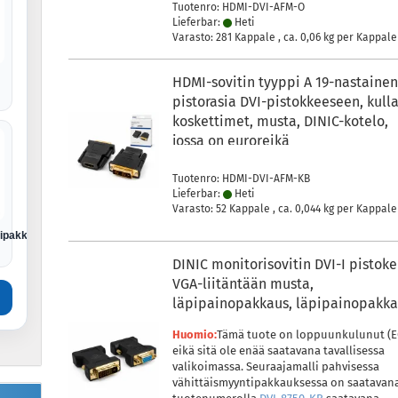
Tuotenro: HDMI-DVI-AFM-O
Lieferbar:
Heti
Varasto: 281 Kappale , ca.
0,06
kg per Kappale
HDMI-sovitin tyyppi A 19-nastaine
pistorasia DVI-pistokkeeseen, kull
koskettimet, musta, DINIC-kotelo,
jossa on euroreikä
Tuotenro: HDMI-DVI-AFM-KB
Lieferbar:
Heti
Varasto: 52 Kappale , ca.
0,044
kg per Kappale
tipakkaus
DINIC monitorisovitin DVI-I pistoke
VGA-liitäntään musta,
läpipainopakkaus, läpipainopakk
Huomio:
Tämä tuote on loppuunkulunut (E
eikä sitä ole enää saatavana tavallisessa
valikoimassa. Seuraajamalli pahvisessa
vähittäismyyntipakkauksessa on saatavan