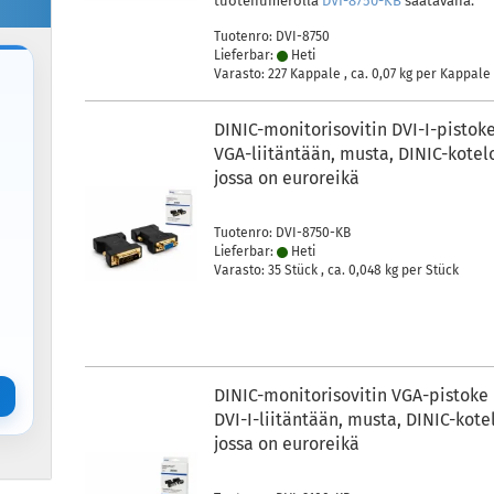
tuotenumerolla
DVI-8750-KB
saatavana.
Tuotenro: DVI-8750
Lieferbar:
Heti
Varasto: 227 Kappale , ca.
0,07
kg per Kappale
DINIC-monitorisovitin DVI-I-pistok
VGA-liitäntään, musta, DINIC-kotel
jossa on euroreikä
a
Tuotenro: DVI-8750-KB
Lieferbar:
Heti
Varasto: 35 Stück , ca.
0,048
kg per Stück
DINIC-monitorisovitin VGA-pistoke
DVI-I-liitäntään, musta, DINIC-kote
jossa on euroreikä