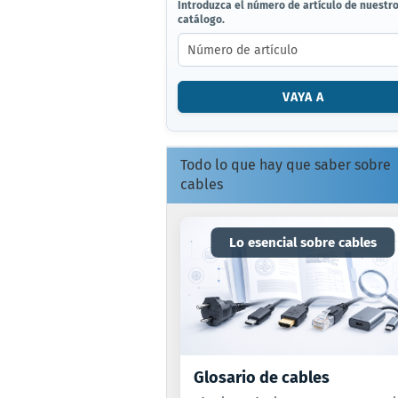
INTRODUZCA
Introduzca el número de artículo de nuestr
catálogo.
EL
NÚMERO
DE
ARTÍCULO
DE
VAYA A
NUESTRO
CATÁLOGO.
Todo lo que hay que saber sobre
cables
Lo esencial sobre cables
Glosario de cables