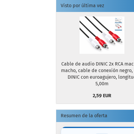
Visto por última vez
Cable de audio DINIC 2x RCA mac
macho, cable de conexión negro, 
DINIC con euroagujero, longit
5,00m
2,59 EUR
Resumen de la oferta