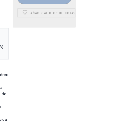
AÑADIR AL BLOC DE NOTAS
A)
téreo
a
e de
e
pida