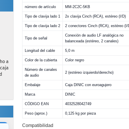
número de artículo
MM-2C2C-5KB
Tipo de clavija lado 1
2x clavija Cinch (RCA), estéreo (I/D)
Tipo de clavija lado 2
2 conectores Cinch (RCA), estéreo (I/
Conexión de audio LF analógica no
Tipo de señal
balanceada (estéreo, 2 canales)
Longitud del cable
5,0 m
Color de la cubierta
Color negro
ho a
caja
Número de canales
2 (estéreo izquierdo/derecho)
ud
de audio
Embalaje
Caja DINIC con euroagujero
Marca
DINIC
CÓDIGO EAN
4032528042749
Peso (aprox.)
0,125 kg por pieza
Compatibilidad