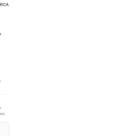
h/RCA
o
,
n
ios.