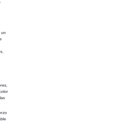
e
s un
e
s
s,
ores,
color
las
erzo
able