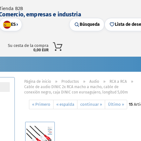
Tienda B2B
Comercio, empresas e industria
ES
›
Búsqueda
Lista de des
Su cesta de la compra
0,00 EUR
»
»
»
»
Página de inicio
Productos
Audio
RCA a RCA
Cable de audio DINIC 2x RCA macho a macho, cable de
conexión negro, caja DINIC con euroagujero, longitud 5,00m
« Primero
« espalda
continuar »
Último »
15
Artí