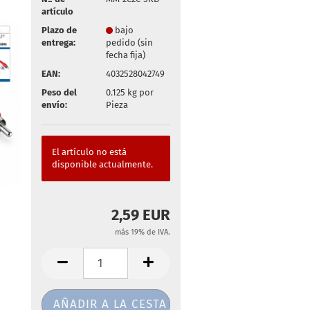
artículo
Plazo de
bajo
entrega:
pedido (sin
fecha fija)
EAN:
4032528042749
Peso del
0.125
kg por
envío:
Pieza
El artículo no está
disponible actualmente.
2,59 EUR
más 19% de IVA.