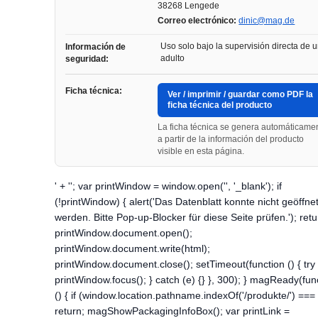
38268 Lengede
Correo electrónico:
dinic@mag.de
Uso solo bajo la supervisión directa de 
Información de
adulto
seguridad:
Ficha técnica:
Ver / imprimir / guardar como PDF la
ficha técnica del producto
La ficha técnica se genera automáticame
a partir de la información del producto
visible en esta página.
' + ''; var printWindow = window.open('', '_blank'); if
(!printWindow) { alert('Das Datenblatt konnte nicht geöffne
werden. Bitte Pop-up-Blocker für diese Seite prüfen.'); retu
printWindow.document.open();
printWindow.document.write(html);
printWindow.document.close(); setTimeout(function () { try 
printWindow.focus(); } catch (e) {} }, 300); } magReady(fun
() { if (window.location.pathname.indexOf('/produkte/') === 
return; magShowPackagingInfoBox(); var printLink =