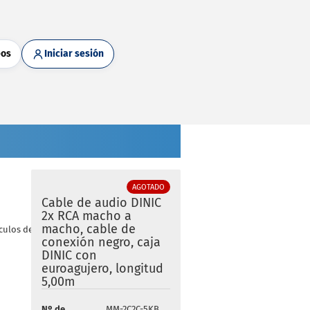
eos
Iniciar sesión
AGOTADO
Cable de audio DINIC
2x RCA macho a
macho, cable de
culos de esta categoría
conexión negro, caja
DINIC con
euroagujero, longitud
5,00m
Nº de
MM-2C2C-5KB