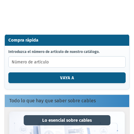
Compra rápida
INTRODUZCA
Introduzca el número de artículo de nuestro catálogo.
EL
NÚMERO
DE
ARTÍCULO
VAYA A
DE
NUESTRO
CATÁLOGO.
Todo lo que hay que saber sobre cables
Lo esencial sobre cables