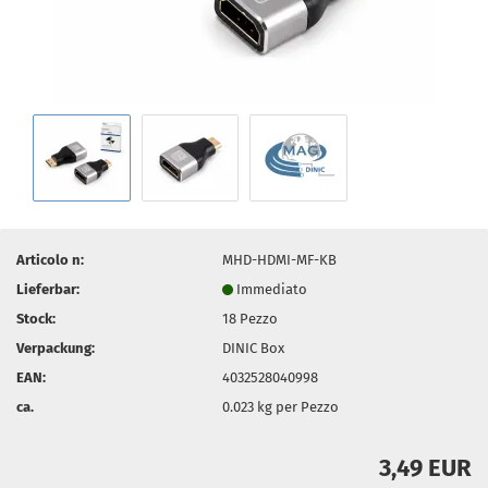
Articolo n:
MHD-HDMI-MF-KB
Lieferbar:
Immediato
Stock:
18
Pezzo
Verpackung:
DINIC Box
EAN:
4032528040998
ca.
0.023
kg per Pezzo
3,49 EUR