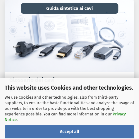
Guida sintetica ai cavi
Glossario dei cavi
This website uses Cookies and other technologies.
Terminologia tecnica, norme e consigli pratici su cavi,
We use Cookies and other technologies, also from third-party
adattatori e tecnologia di connessione.
suppliers, to ensure the basic functionalities and analyze the usage of
our website in order to provide you with the best shopping
Vai alla guida
experience possible. You can find more information in our
Privacy
Notice
.
Accept all