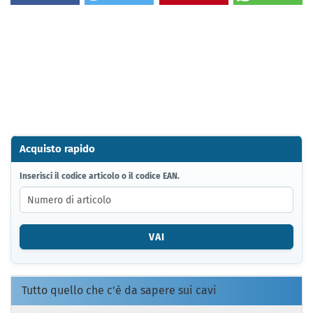
Acquisto rapido
INSERISCI
Inserisci il codice articolo o il codice EAN.
IL
CODICE
ARTICOLO
O
VAI
IL
CODICE
EAN.
Tutto quello che c'è da sapere sui cavi