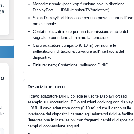
Monodirezionale (passivo): funziona solo in direzione
gli
DisplayPort → HDMI (monitor/TV/proiettore)
gia
Spina DisplayPort bloccabile per una presa sicura nell'uso
professionale
Contatti placcati in oro per una trasmissione stabile del
segnale e per ridurre al minimo la corrosione
Cavo adattatore compatto (0,10 m) per ridurre le
sollecitazioni di trazione/curvatura sull'interfaccia del
dispositivo
Finitura: nero; Confezione: polisacco DINIC
po
Descrizione: nero
Il cavo adattatore DINIC collega le uscite DisplayPort (ad
esempio su workstation, PC o soluzioni docking) con display
ui
HDMI. Il cavo adattatore corto (0,10 m) riduce il carico sulle
lle
interfacce dei dispositivi rispetto agli adattatori rigidi e facilita
l'integrazione in installazioni con frequenti cambi di dispositivi
campi di connessione angusti.