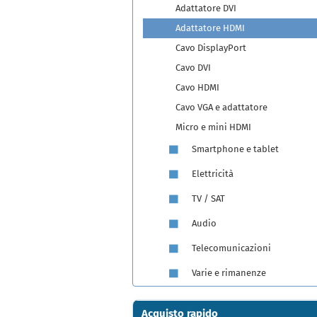
Adattatore DVI
Adattatore HDMI
Cavo DisplayPort
Cavo DVI
Cavo HDMI
Cavo VGA e adattatore
Micro e mini HDMI
Smartphone e tablet
Elettricità
TV / SAT
Audio
Telecomunicazioni
Varie e rimanenze
Acquisto rapido