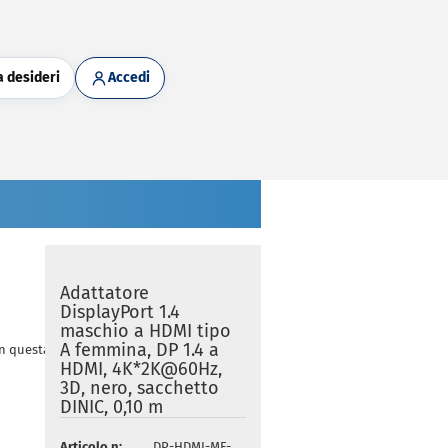
a desideri
Accedi
Adattatore
DisplayPort 1.4
maschio a HDMI tipo
A femmina, DP 1.4 a
in questa categoria
HDMI, 4K*2K@60Hz,
3D, nero, sacchetto
DINIC, 0,10 m
Articolo n:
DP-HDMI-MF-