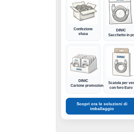
Confezione
DINIC
sfusa
Sacchetto in po
DINIC
Scatola per ven
Cartone promozionale
con foro Euro
Scopri ora le soluzioni di
imballaggio