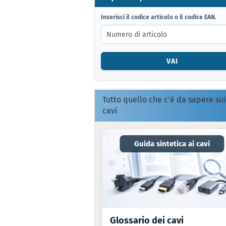
INSERISCI
Inserisci il codice articolo o il codice EAN.
IL
CODICE
ARTICOLO
O
VAI
IL
CODICE
EAN.
Tutto quello che c'è da sapere sui
cavi
Guida sintetica ai cavi
Glossario dei cavi