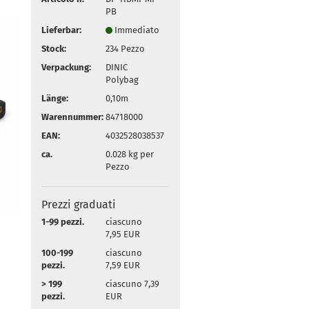
PB
Lieferbar:
Immediato
Stock:
234
Pezzo
Verpackung:
DINIC
Polybag
Länge:
0,10m
Warennummer:
84718000
EAN:
4032528038537
ca.
0.028
kg per
Pezzo
Prezzi graduati
1-99 pezzi.
ciascuno
7,95 EUR
100-199
ciascuno
pezzi.
7,59 EUR
> 199
ciascuno 7,39
pezzi.
EUR