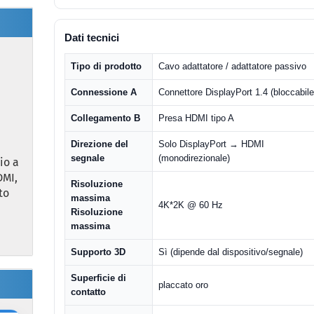
Dati tecnici
Tipo di prodotto
Cavo adattatore / adattatore passivo
Connessione A
Connettore DisplayPort 1.4 (bloccabile
Collegamento B
Presa HDMI tipo A
Direzione del
Solo DisplayPort → HDMI
segnale
(monodirezionale)
io a
DMI,
Risoluzione
to
massima
4K*2K @ 60 Hz
Risoluzione
massima
Supporto 3D
Sì (dipende dal dispositivo/segnale)
Superficie di
placcato oro
contatto