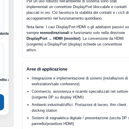
Per un uso robusto nell'ambiente di sistema sono stati
implementati un connettore DisplayPort bloccabile e contatti
placcati in oro. Ciò favorisce la stabilità dei contatti e i cicli di
accoppiamento nel funzionamento quotidiano.
Nota bene: I cavi DisplayPort-HDMI o gli adattatori passivi s
sempre
monodirezionali
e funzionano solo nella direzione
lietilene
DisplayPort → HDMI (monitor)
. La conversione da HDMI
(sorgente) a DisplayPort (display) richiede un convertitore
attivo.
Aree di applicazione
Integrazione e implementazione di sistemi (installazioni di
dita al dettaglio
workstation/sale conferenze)
Commercio, assistenza e ricambi specializzati nel settore
(sorgente DP su display HDMI)
Ambienti industriali/uffici: Postazioni di lavoro, thin client,
docking station
Sistemi di segnaletica digitale / presentazione (uscita DP 
pannello/proiettore HDMI)