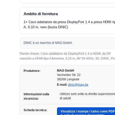
Ambito di fornitura
1× Cavo adattatore da presa DisplayPort 1.4 a presa HDMI ti
A, 0,10 m, nero (busta DINIC)
DINIC è un marchio di MAG GmbH.
Parole chiave: Cavo adattatore da DisplayPort 1.4 a HDMI, da DP
maschio a HDMI tipo A femmina, 0,10 m, 4K*2K 60Hz, 3D, DINIC, P
MAG GmbH
Produttore:
Vechelder Str. 22
38268 Lengede
E-mail:
dinic@mag.de
Utilizzo solo sotto la diretta supervision
Informazioni sulla
di adulti
sicurezza:
Scheda tecnica:
Visualizza / stampa / salva come PDF