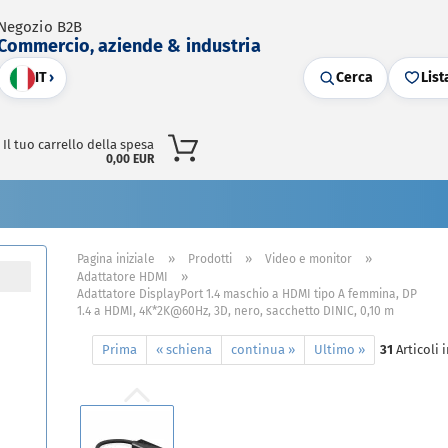
Negozio B2B
Commercio, aziende & industria
IT
›
Cerca
List
Il tuo carrello della spesa
0,00 EUR
»
»
»
Pagina iniziale
Prodotti
Video e monitor
»
Adattatore HDMI
Adattatore DisplayPort 1.4 maschio a HDMI tipo A femmina, DP
1.4 a HDMI, 4K*2K@60Hz, 3D, nero, sacchetto DINIC, 0,10 m
Prima
« schiena
continua »
Ultimo »
31
Articoli 