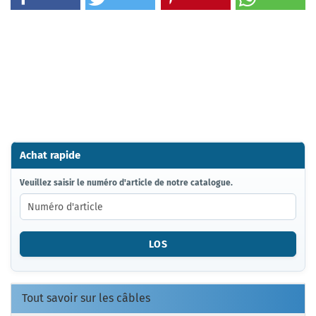
Achat rapide
VEUILLEZ
Veuillez saisir le numéro d'article de notre catalogue.
SAISIR
LE
NUMÉRO
D'ARTICLE
LOS
DE
NOTRE
CATALOGUE.
Tout savoir sur les câbles