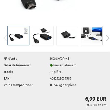
N° d'art :
HDMI-VGA-KB
Délai de livraison :
Immédiatement
stock :
12
pièce
EAN:
4032528039589
Poids d'expédition :
0.054
kg par pièce
6,99 EUR
plus 19% de TVA