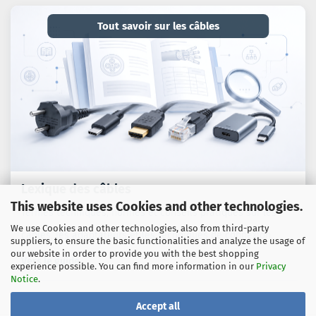
Tout savoir sur les câbles
Lexique des câbles
This website uses Cookies and other technologies.
Termes techniques, normes et conseils pratiques sur les
We use Cookies and other technologies, also from third-party
câbles, les adaptateurs et les techniques de connexion.
suppliers, to ensure the basic functionalities and analyze the usage of
our website in order to provide you with the best shopping
Vers le guide
experience possible. You can find more information in our
Privacy
Notice
.
Accept all