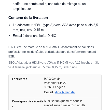
actifs, une entrée audio, une table de mixage ou un
amplificateur
Contenu de la livraison
1× adaptateur HDMI (type A) vers VGA avec prise audio 3,5
mm, noir, env. 0,15 m
Emballé dans une boîte DINIC
DINIC est une marque de MAG GmbH - assortiment de solutions
professionnelles de câbles et d'adaptateurs dans l'environnement
B2B.
SEO : Adaptateur HDMI vers VGA actif, HDMI type A 19 broches mâle,
VGA femelle, jack audio 3,5 mm, 0,15 m, DINIC, noir
MAG GmbH
Fabricant :
Vechelder Str. 22
38268 Lengede
E-mail :
dinic@mag.de
À utiliser uniquement sous la
Consignes de sécurité
surveillance directe d'un adulte
: