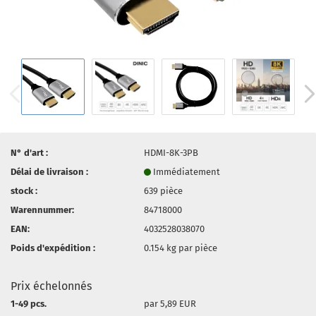
N° d'art :
HDMI-8K-3PB
Délai de livraison :
Immédiatement
stock :
639
pièce
Warennummer:
84718000
EAN:
4032528038070
Poids d'expédition :
0.154
kg par pièce
Prix échelonnés
1-49 pcs.
par 5,89 EUR