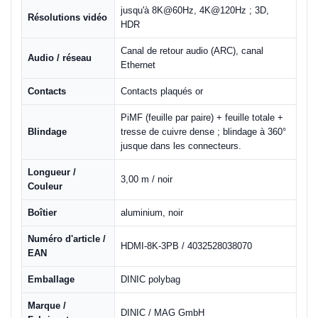
jusqu'à 8K@60Hz, 4K@120Hz ; 3D,
Résolutions vidéo
HDR
Canal de retour audio (ARC), canal
Audio / réseau
Ethernet
Contacts
Contacts plaqués or
PiMF (feuille par paire) + feuille totale +
Blindage
tresse de cuivre dense ; blindage à 360°
jusque dans les connecteurs.
Longueur /
3,00 m / noir
Couleur
Boîtier
aluminium, noir
Numéro d'article /
HDMI-8K-3PB / 4032528038070
EAN
Emballage
DINIC polybag
Marque /
DINIC / MAG GmbH