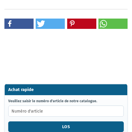
Achat rapide
VEUILLEZ
Veuillez saisir le numéro d'article de notre catalogue.
SAISIR
LE
NUMÉRO
D'ARTICLE
LOS
DE