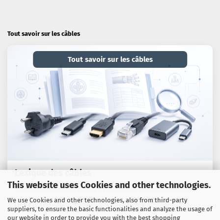
Tout savoir sur les câbles
Tout savoir sur les câbles
Lexique des câbles
This website uses Cookies and other technologies.
Termes techniques, normes et conseils pratiques sur les
We use Cookies and other technologies, also from third-party
câbles, les adaptateurs et les techniques de connexion.
suppliers, to ensure the basic functionalities and analyze the usage of
our website in order to provide you with the best shopping