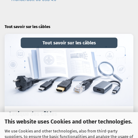
Tout savoir sur les câbles
Tout savoir sur les câbles
Lexique des câbles
This website uses Cookies and other technologies.
Termes techniques, normes et conseils pratiques sur les
We use Cookies and other technologies, also from third-party
câbles, les adaptateurs et les techniques de connexion.
suppliers, to ensure the basic functionalities and analyze the usage of