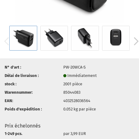
N° d'art :
PW-20WCA-S
Délai de livraison :
Immédiatement
stock :
2001
pièce
Warennummer:
85044083
EAN:
4032528036564
Poids d'expédition :
0.052
kg par pièce
Prix échelonnés
1-249 pcs.
par 3,99 EUR