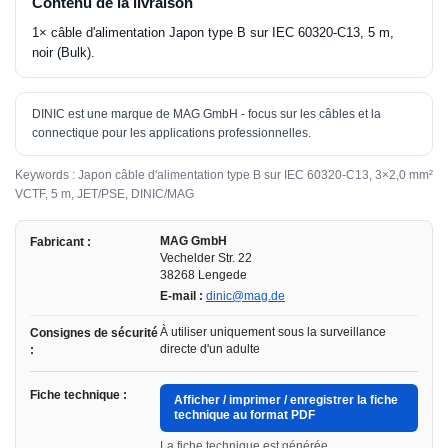
Contenu de la livraison
1× câble d'alimentation Japon type B sur IEC 60320-C13, 5 m,
noir (Bulk).
DINIC est une marque de MAG GmbH - focus sur les câbles et la
connectique pour les applications professionnelles.
Keywords : Japon câble d'alimentation type B sur IEC 60320-C13, 3×2,0 mm²
VCTF, 5 m, JET/PSE, DINIC/MAG
MAG GmbH
Fabricant :
Vechelder Str. 22
38268 Lengede
E-mail :
dinic@mag.de
À utiliser uniquement sous la surveillance
Consignes de sécurité
directe d'un adulte
:
Fiche technique :
Afficher / imprimer / enregistrer la fiche
technique au format PDF
La fiche technique est générée