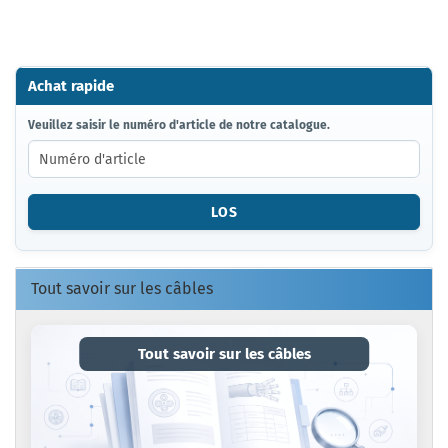
Achat rapide
VEUILLEZ
Veuillez saisir le numéro d'article de notre catalogue.
SAISIR
LE
NUMÉRO
D'ARTICLE
LOS
DE
NOTRE
CATALOGUE.
Tout savoir sur les câbles
Tout savoir sur les câbles