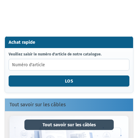
Achat rapide
VEUILLEZ
Veuillez saisir le numéro d'article de notre catalogue.
SAISIR
LE
NUMÉRO
D'ARTICLE
LOS
DE
NOTRE
CATALOGUE.
Tout savoir sur les câbles
Tout savoir sur les câbles