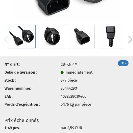
TOP
N° d'art :
CB-KN-1M
Délai de livraison :
Immédiatement
stock :
879
pièce
Warennummer:
85444290
EAN:
4032528039466
Poids d'expédition :
0.176
kg par pièce
Prix échelonnés
1-49 pcs.
par 3,59 EUR