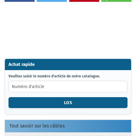
Achat rapide
VEUILLEZ
Veuillez saisir le numéro d'article de notre catalogue.
SAISIR
LE
NUMÉRO
D'ARTICLE
LOS
DE
NOTRE
CATALOGUE.
Tout savoir sur les câbles