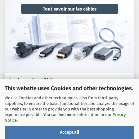
Tout savoir sur les câbles
Lexique des câbles
This website uses Cookies and other technologies.
Termes techniques, normes et conseils pratiques sur les
We use Cookies and other technologies, also from third-party
câbles, les adaptateurs et les techniques de connexion.
suppliers, to ensure the basic functionalities and analyze the usage of
our website in order to provide you with the best shopping
Vers le guide
experience possible. You can find more information in our
Privacy
Notice
.
Accept all