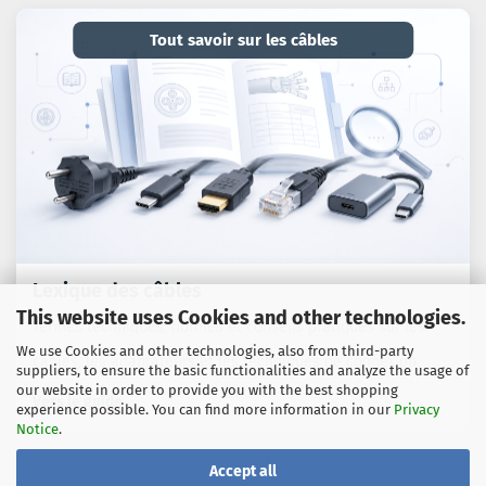
Tout savoir sur les câbles
Lexique des câbles
This website uses Cookies and other technologies.
Termes techniques, normes et conseils pratiques sur les
We use Cookies and other technologies, also from third-party
câbles, les adaptateurs et les techniques de connexion.
suppliers, to ensure the basic functionalities and analyze the usage of
our website in order to provide you with the best shopping
Vers le guide
experience possible. You can find more information in our
Privacy
Notice
.
Accept all