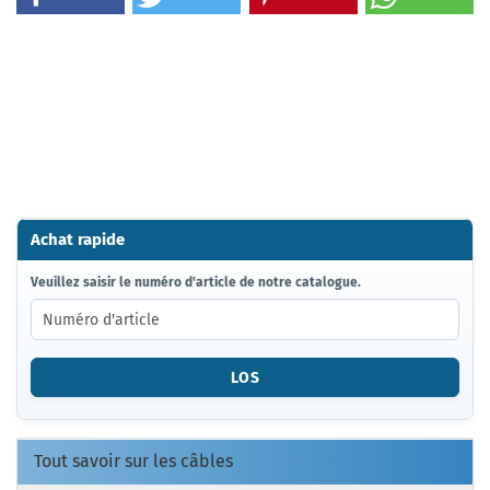
Achat rapide
VEUILLEZ
Veuillez saisir le numéro d'article de notre catalogue.
SAISIR
LE
NUMÉRO
D'ARTICLE
LOS
DE
NOTRE
CATALOGUE.
Tout savoir sur les câbles