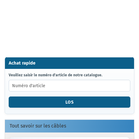
Achat rapide
VEUILLEZ
Veuillez saisir le numéro d'article de notre catalogue.
SAISIR
LE
NUMÉRO
D'ARTICLE
LOS
DE
NOTRE
CATALOGUE.
Tout savoir sur les câbles