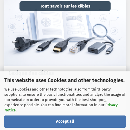
Tout savoir sur les câbles
Lexique des câbles
This website uses Cookies and other technologies.
Termes techniques, normes et conseils pratiques sur les
We use Cookies and other technologies, also from third-party
câbles, les adaptateurs et les techniques de connexion.
suppliers, to ensure the basic functionalities and analyze the usage of
our website in order to provide you with the best shopping
Vers le guide
experience possible. You can find more information in our
Privacy
Notice
.
Accept all