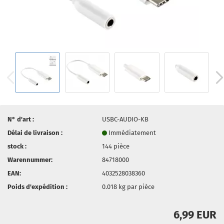
N° d'art :
USBC-AUDIO-KB
Délai de livraison :
Immédiatement
stock :
144
pièce
Warennummer:
84718000
EAN:
4032528038360
Poids d'expédition :
0.018
kg par pièce
6,99 EUR