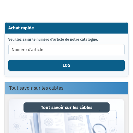
Achat rapide
VEUILLEZ
Veuillez saisir le numéro d'article de notre catalogue.
SAISIR
LE
NUMÉRO
D'ARTICLE
LOS
DE
NOTRE
CATALOGUE.
Tout savoir sur les câbles
Tout savoir sur les câbles