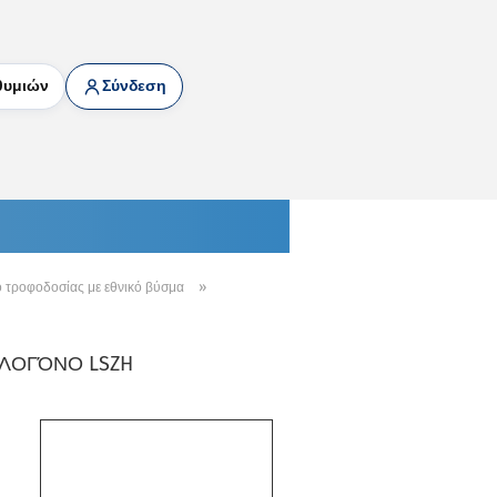
θυμιών
Σύνδεση
»
 τροφοδοσίας με εθνικό βύσμα
ΑΛΟΓΌΝΟ LSZH
)