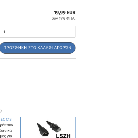
19,99 EUR
συν 19% ΦΠΑ.
ΠΡΟΣΘΉΚΗ ΣΤΟ ΚΑΛΆΘΙ ΑΓΟΡΏΝ
4
)
IEC C13
τρέπουν
ιδανικά
μες για