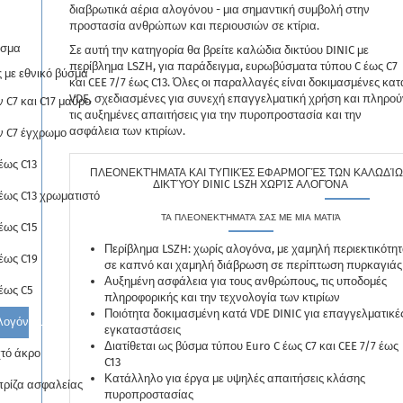
διαβρωτικά αέρια αλογόνου - μια σημαντική συμβολή στην
προστασία ανθρώπων και περιουσιών σε κτίρια.
ύσμα
Σε αυτή την κατηγορία θα βρείτε καλώδια δικτύου DINIC με
περίβλημα LSZH, για παράδειγμα, ευρωβύσματα τύπου C έως C7
 με εθνικό βύσμα
και CEE 7/7 έως C13. Όλες οι παραλλαγές είναι δοκιμασμένες κατ
VDE, σχεδιασμένες για συνεχή επαγγελματική χρήση και πληρο
 C7 και C17 μαύρο
τις αυξημένες απαιτήσεις για την πυροπροστασία και την
ασφάλεια των κτιρίων.
ν C7 έγχρωμο
έως C13
ΠΛΕΟΝΕΚΤΉΜΑΤΑ ΚΑΙ ΤΥΠΙΚΈΣ ΕΦΑΡΜΟΓΈΣ ΤΩΝ ΚΑΛΩΔΊ
ΔΙΚΤΎΟΥ DINIC LSZH ΧΩΡΊΣ ΑΛΟΓΌΝΑ
έως C13 χρωματιστό
ΤΑ ΠΛΕΟΝΕΚΤΉΜΑΤΆ ΣΑΣ ΜΕ ΜΙΑ ΜΑΤΙΆ
έως C15
Περίβλημα LSZH: χωρίς αλογόνα, με χαμηλή περιεκτικότη
έως C19
σε καπνό και χαμηλή διάβρωση σε περίπτωση πυρκαγιάς
Αυξημένη ασφάλεια για τους ανθρώπους, τις υποδομές
έως C5
πληροφορικής και την τεχνολογία των κτιρίων
Ποιότητα δοκιμασμένη κατά VDE DINIC για επαγγελματικέ
λογόνο LSZH
εγκαταστάσεις
Διατίθεται ως βύσμα τύπου Euro C έως C7 και CEE 7/7 έως
χτό άκρο
C13
Κατάλληλο για έργα με υψηλές απαιτήσεις κλάσης
πρίζα ασφαλείας
πυροπροστασίας