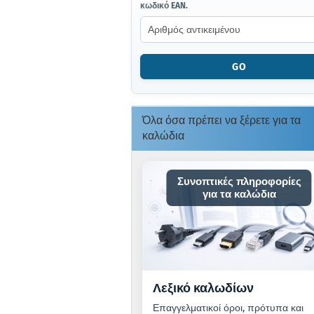
κωδικό EAN.
ΕΙΣΆΓΕΤΕ
ΤΟΝ
ΑΡΙΘΜΌ
ΕΊΔΟΥΣ
Ή
GO
ΤΟΝ
ΚΩΔΙΚΌ
EAN.
Όλα όσα πρέπει να ξέρετε για τα
καλώδια
Συνοπτικές πληροφορίες
για τα καλώδια
Λεξικό καλωδίων
Επαγγελματικοί όροι, πρότυπα και