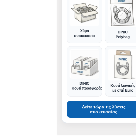
Χύμα
DINIC
συσκευασία
Polybag
DINIC
Κουτί λιανικής
Κουτί προσφοράς
με οπή Euro
Δείτε τώρα τις λύσεις
συσκευασίας