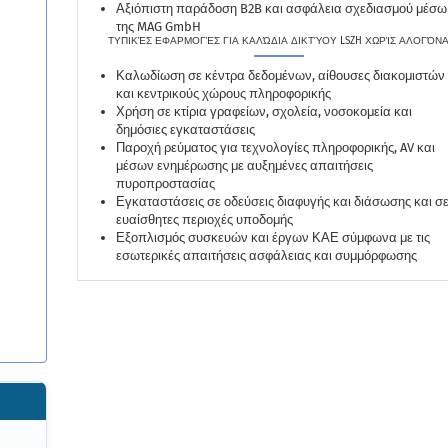
Αξιόπιστη παράδοση B2B και ασφάλεια σχεδιασμού μέσω
της MAG GmbH
ΤΥΠΙΚΈΣ ΕΦΑΡΜΟΓΈΣ ΓΙΑ ΚΑΛΏΔΙΑ ΔΙΚΤΎΟΥ LSZH ΧΩΡΊΣ ΑΛΟΓΌΝ
Καλωδίωση σε κέντρα δεδομένων, αίθουσες διακομιστών
και κεντρικούς χώρους πληροφορικής
Χρήση σε κτίρια γραφείων, σχολεία, νοσοκομεία και
δημόσιες εγκαταστάσεις
Παροχή ρεύματος για τεχνολογίες πληροφορικής, AV και
μέσων ενημέρωσης με αυξημένες απαιτήσεις
πυροπροστασίας
Εγκαταστάσεις σε οδεύσεις διαφυγής και διάσωσης και σ
ευαίσθητες περιοχές υποδομής
Εξοπλισμός συσκευών και έργων ΚΑΕ σύμφωνα με τις
εσωτερικές απαιτήσεις ασφάλειας και συμμόρφωσης