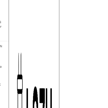
ά
ύν
ΩΝ
τα
ς