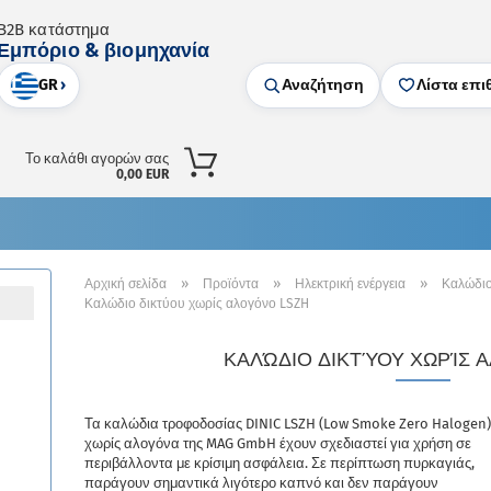
B2B κατάστημα
Εμπόριο & βιομηχανία
GR
›
Αναζήτηση
Λίστα επι
Το καλάθι αγορών σας
0,00 EUR
»
»
»
Αρχική σελίδα
Προϊόντα
Ηλεκτρική ενέργεια
Καλώδιο
Καλώδιο δικτύου χωρίς αλογόνο LSZH
ΚΑΛΏΔΙΟ ΔΙΚΤΎΟΥ ΧΩΡΊΣ 
Τα καλώδια τροφοδοσίας DINIC LSZH (Low Smoke Zero Halogen
χωρίς αλογόνα της MAG GmbH έχουν σχεδιαστεί για χρήση σε
περιβάλλοντα με κρίσιμη ασφάλεια. Σε περίπτωση πυρκαγιάς,
παράγουν σημαντικά λιγότερο καπνό και δεν παράγουν