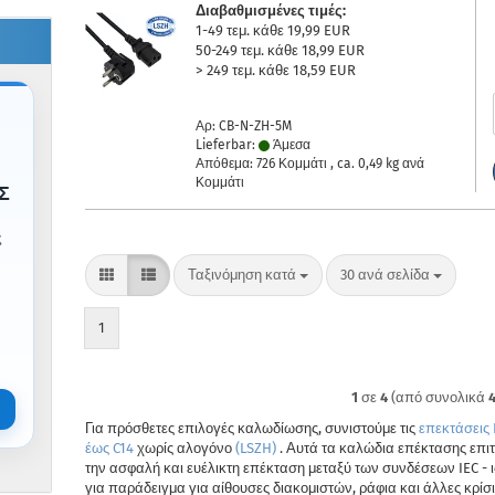
Διαβαθμισμένες τιμές:
1-49 τεμ. κάθε 19,99 EUR
50-249 τεμ. κάθε 18,99 EUR
> 249 τεμ. κάθε 18,59 EUR
Αρ: CB-N-ZH-5M
Lieferbar:
Άμεσα
Απόθεμα: 726 Κομμάτι , ca.
0,49
kg ανά
Κομμάτι
Σ
ς
Ταξινόμηση κατά
ανά σελίδα
Ταξινόμηση κατά
30 ανά σελίδα
1
1
σε
4
(από συνολικά
Για πρόσθετες επιλογές καλωδίωσης, συνιστούμε τις
επεκτάσεις 
έως C14
χωρίς αλογόνο
(LSZH)
. Αυτά τα καλώδια επέκτασης επι
την ασφαλή και ευέλικτη επέκταση μεταξύ των συνδέσεων IEC - 
για παράδειγμα για αίθουσες διακομιστών, ράφια και άλλες κρίσι