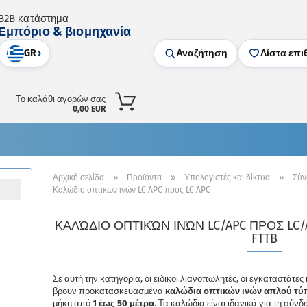
B2B κατάστημα
Εμπόριο & βιομηχανία
GR
›
Αναζήτηση
Λίστα επι
Το καλάθι αγορών σας
0,00 EUR
»
»
»
Αρχική σελίδα
Προϊόντα
Υπολογιστές και δίκτυα
Σύν
Καλώδιο οπτικών ινών LC APC προς LC APC
ΚΑΛΏΔΙΟ ΟΠΤΙΚΏΝ ΙΝΏΝ LC/APC ΠΡΟΣ LC/A
FTTB
Σε αυτή την κατηγορία, οι ειδικοί λιανοπωλητές, οι εγκαταστάτες
βρουν προκατασκευασμένα
καλώδια οπτικών ινών απλού τύπ
μήκη από
1 έως 50 μέτρα
. Τα καλώδια είναι ιδανικά για τη σύν