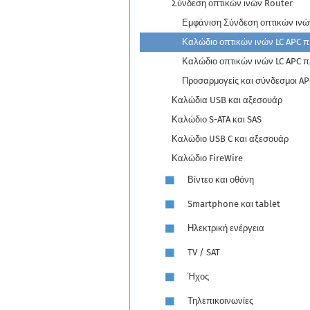
Σύνδεση οπτικών ινών Router
Εμφάνιση Σύνδεση οπτικών ινώ
Καλώδιο οπτικών ινών LC APC π
Καλώδιο οπτικών ινών LC APC π
Προσαρμογείς και σύνδεσμοι AP
Καλώδια USB και αξεσουάρ
Καλώδιο S-ATA και SAS
Καλώδιο USB C και αξεσουάρ
Καλώδιο FireWire
Βίντεο και οθόνη
Smartphone και tablet
Ηλεκτρική ενέργεια
TV / SAT
Ήχος
Τηλεπικοινωνίες