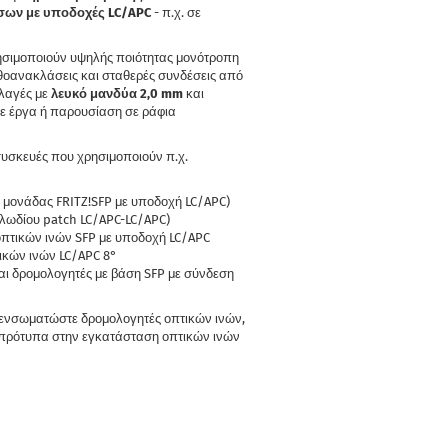
έσων με υποδοχές LC/APC
- π.χ. σε
σιμοποιούν υψηλής ποιότητας μονότροπη
σθοανακλάσεις και σταθερές συνδέσεις από
λαγές με
λευκό μανδύα 2,0 mm
και
σε έργα ή παρουσίαση σε ράφια
συσκευές που χρησιμοποιούν π.χ.
 μονάδας FRITZ!SFP με υποδοχή LC/APC)
λωδίου patch LC/APC-LC/APC)
οπτικών ινών SFP με υποδοχή LC/APC
ικών ινών LC/APC 8°
αι δρομολογητές με βάση SFP με σύνδεση
ι ενσωματώστε δρομολογητές οπτικών ινών,
α πρότυπα στην εγκατάσταση οπτικών ινών