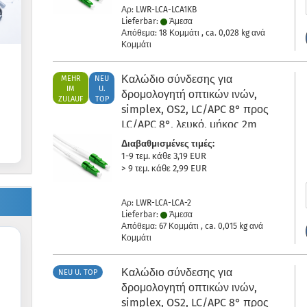
Αρ: LWR-LCA-LCA1KB
Lieferbar:
Άμεσα
Απόθεμα: 18 Κομμάτι , ca.
0,028
kg ανά
Κομμάτι
Καλώδιο σύνδεσης για
MEHR
NEU
IM
U.
δρομολογητή οπτικών ινών,
ZULAUF
TOP
simplex, OS2, LC/APC 8° προς
LC/APC 8°, λευκό, μήκος 2m
Διαβαθμισμένες τιμές:
1-9 τεμ. κάθε 3,19 EUR
> 9 τεμ. κάθε 2,99 EUR
Αρ: LWR-LCA-LCA-2
Lieferbar:
Άμεσα
Απόθεμα: 67 Κομμάτι , ca.
0,015
kg ανά
Κομμάτι
Καλώδιο σύνδεσης για
NEU U. TOP
δρομολογητή οπτικών ινών,
simplex, OS2, LC/APC 8° προς