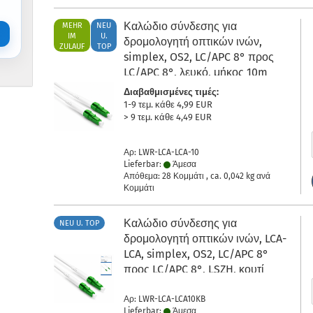
Καλώδιο σύνδεσης για
MEHR
NEU
IM
U.
δρομολογητή οπτικών ινών,
ZULAUF
TOP
simplex, OS2, LC/APC 8° προς
LC/APC 8°, λευκό, μήκος 10m
Διαβαθμισμένες τιμές:
1-9 τεμ. κάθε 4,99 EUR
> 9 τεμ. κάθε 4,49 EUR
Αρ: LWR-LCA-LCA-10
Lieferbar:
Άμεσα
Απόθεμα: 28 Κομμάτι , ca.
0,042
kg ανά
Κομμάτι
Καλώδιο σύνδεσης για
NEU U. TOP
δρομολογητή οπτικών ινών, LCA-
LCA, simplex, OS2, LC/APC 8°
προς LC/APC 8°, LSZH, κουτί
DINIC με οπή Euro, μήκος 10m
Αρ: LWR-LCA-LCA10KB
Lieferbar:
Άμεσα