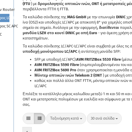
(FTU
) με
δρομολογητές οπτικών ινών, ONT ή μετατροπείς μ
περιβάλλοντα FTTH ή FTTB.
ν Router
Τα καλώδια σύνδεσης της
MAG GmbH
με την επωνυμία
DINIC
χρη
ρος LC APC
ίνα (OS2) και υποδοχές LC/APC με αποκοπή 8° για χαμηλές οπι
ρος SC APC
σημείο σε σημείο. Ανάλογα με την εφαρμογή,
διατίθενται
παραλ
μανδύα LSZH στο κουτί DINIC με οπή Euro
- για άμεση χρήση 
C
καταστημάτων.
Τα καλώδια σύνδεσης LC/APC-LC/APC είναι συμβατά με όλες τις 
υποδοχή μονότροπου LC/APC
ή αντίστοιχη μονάδα SFP:
SFP με υποδοχή LC/APC):
AVM FRITZ!Box 5530 Fibre
(μέσω
AVM FRITZ!Box 5590 Fibre
(συμπεριλαμβανομένου του κα
AVM FRITZ!Box 5690 Pro
όταν χρησιμοποιείται η μονάδα 
Μόντεμ οπτικών ινών Telekom 2 (ONT
) με υποδοχή οπτ
καθώς και πολλά άλλα ONT FTTH, μόντεμ οπτικών ινών κ
LC/APC
Επιλέξτε το κατάλληλο μήκος καλωδίου μεταξύ 1 m και 50 m κα
ONT και μετατροπείς πολυμέσων με ευελιξία και σύμφωνα με τ
σας.
Ταξινόμηση κατά
ανά σελίδα
Ταξινόμηση κατά
30 ανά σελίδα