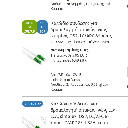
Απόθεμα: 20 Κομμάτι , ca.
0,057
kg ανά
Κομμάτι
Καλώδιο σύνδεσης για
MEHR
NEU
IM
U.
δρομολογητή οπτικών ινών,
ZULAUF
TOP
simplex, OS2, LC/APC 8° προς
LC/APC 8°, λευκό, μήκος 15m
Διαβαθμισμένες τιμές:
1-9 τεμ. κάθε 5,95 EUR
> 9 τεμ. κάθε 5,49 EUR
Αρ: LWR-LCA-LCA-15
Lieferbar:
Άμεσα
Απόθεμα: 27 Κομμάτι , ca.
0,06
kg ανά
Κομμάτι
Καλώδιο σύνδεσης για
NEU U. TOP
δρομολογητή οπτικών ινών, LCA-
LCA, simplex, OS2, LC/APC 8°
προς LC/APC 8°, LSZH, κουτί