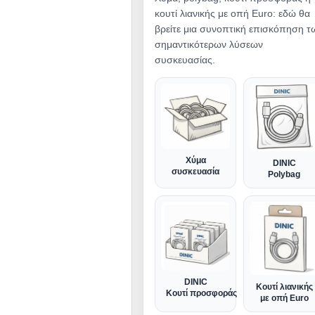
κουτί λιανικής με οπή Euro: εδώ θα
βρείτε μια συνοπτική επισκόπηση τ
σημαντικότερων λύσεων
συσκευασίας.
Χύμα
DINIC
συσκευασία
Polybag
DINIC
Κουτί λιανικής
Κουτί προσφοράς
με οπή Euro