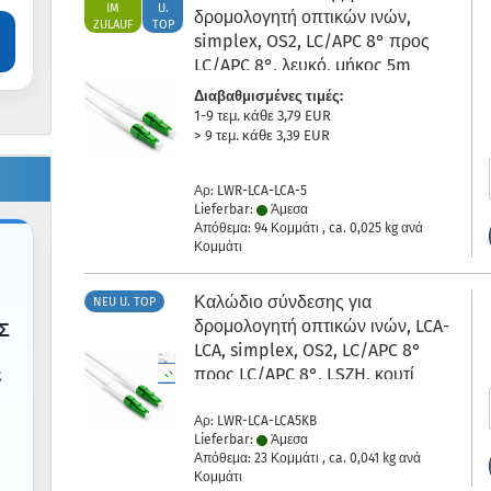
IM
U.
δρομολογητή οπτικών ινών,
ZULAUF
TOP
simplex, OS2, LC/APC 8° προς
LC/APC 8°, λευκό, μήκος 5m
Διαβαθμισμένες τιμές:
1-9 τεμ. κάθε 3,79 EUR
> 9 τεμ. κάθε 3,39 EUR
Αρ: LWR-LCA-LCA-5
Lieferbar:
Άμεσα
Απόθεμα: 94 Κομμάτι , ca.
0,025
kg ανά
Κομμάτι
Καλώδιο σύνδεσης για
NEU U. TOP
δρομολογητή οπτικών ινών, LCA-
Σ
LCA, simplex, OS2, LC/APC 8°
προς LC/APC 8°, LSZH, κουτί
ς
DINIC με οπή Euro, μήκος 5m
Αρ: LWR-LCA-LCA5KB
Lieferbar:
Άμεσα
Απόθεμα: 23 Κομμάτι , ca.
0,041
kg ανά
Κομμάτι