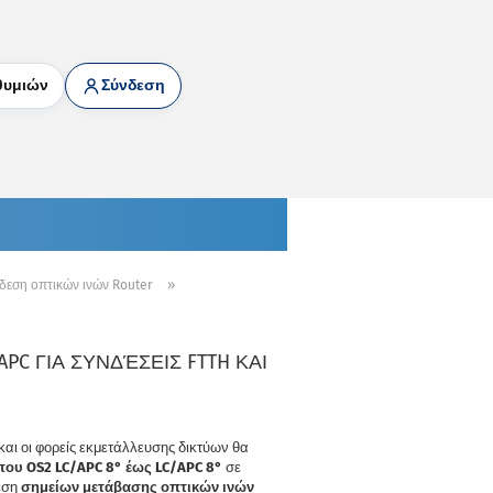
θυμιών
Σύνδεση
»
δεση οπτικών ινών Router
PC ΓΙΑ ΣΥΝΔΈΣΕΙΣ FTTH ΚΑΙ
 και οι φορείς εκμετάλλευσης δικτύων θα
ου OS2 LC/APC 8° έως LC/APC 8°
σε
δεση
σημείων μετάβασης οπτικών ινών