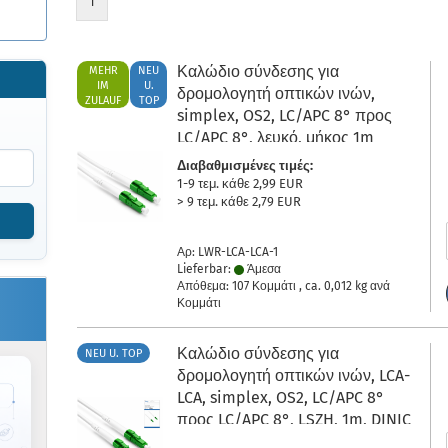
1
Καλώδιο σύνδεσης για
MEHR
NEU
IM
U.
δρομολογητή οπτικών ινών,
ZULAUF
TOP
simplex, OS2, LC/APC 8° προς
LC/APC 8°, λευκό, μήκος 1m
Διαβαθμισμένες τιμές:
1-9 τεμ. κάθε 2,99 EUR
> 9 τεμ. κάθε 2,79 EUR
Αρ: LWR-LCA-LCA-1
Lieferbar:
Άμεσα
Απόθεμα: 107 Κομμάτι , ca.
0,012
kg ανά
Κομμάτι
Καλώδιο σύνδεσης για
NEU U. TOP
δρομολογητή οπτικών ινών, LCA-
LCA, simplex, OS2, LC/APC 8°
προς LC/APC 8°, LSZH, 1m, DINIC
Box