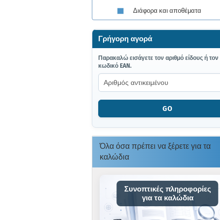
Διάφορα και αποθέματα
Γρήγορη αγορά
ΠΑΡΑΚΑΛΏ
Παρακαλώ εισάγετε τον αριθμό είδους ή τον
κωδικό EAN.
ΕΙΣΆΓΕΤΕ
ΤΟΝ
ΑΡΙΘΜΌ
ΕΊΔΟΥΣ
Ή
GO
ΤΟΝ
ΚΩΔΙΚΌ
EAN.
Όλα όσα πρέπει να ξέρετε για τα
καλώδια
Συνοπτικές πληροφορίες
για τα καλώδια