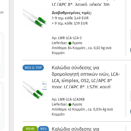
LC/APC 8°, λευκό, μήκος 3m
ων
Διαβαθμισμένες τιμές:
1-9 τεμ. κάθε 3,49 EUR
> 9 τεμ. κάθε 3,19 EUR
Αρ: LWR-LCA-LCA-3
Lieferbar:
Άμεσα
Απόθεμα: 84 Κομμάτι , ca.
0,02
kg ανά
Κομμάτι
Καλώδιο σύνδεσης για
NEU U. TOP
δρομολογητή οπτικών ινών, LCA-
LCA, simplex, OS2, LC/APC 8°
προς LC/APC 8°, LSZH, κουτί
DINIC με οπή Euro, μήκος 3m
Αρ: LWR-LCA-LCA3KB
Lieferbar:
Άμεσα
Απόθεμα: 43 Κομμάτι , ca.
0,034
kg ανά
Κομμάτι
Καλώδιο σύνδεσης για
MEHR
NEU