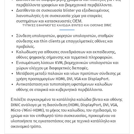
περιβάλλοντα γραφείων και βιομηχανικά περιβάλλοντα.
Διατίθενται σε συσκευασία blister για εξειδικευμένους
λιανοπωλητές ή σε συσκευασία χύμα για εταιρείες
συστημάτων και κατασκευαστές ΟΕΜ.
ΤΥΠΙΚΈΣ ΕΦΑΡΜΟΓΈΣ ΚΑΛΏΔΙΑ ΒΊΝΤΕΟ ΚΑΙ ΟΘΌΝΗΣ DINIC
Σύνδεση υπολογιστών, φορητών υπολογιστών, σταθμών
σύνδεσης και thin clients με επαγγελματικές οθόνες και
προβολείς.
Καλωδίωση για αίθουσες συνεδριάσεων και εκπαίδευσης,
οθόνες ψηφιακής σήμανσης και τερματικά πληροφοριών.
Ενσωμάτωση λύσεων KVM, βιομηχανικών υπολογιστών και
χώρων ελέγχου με διαφορετικές διεπαφές.
Μετάβαση μεταξύ παλαιών και νέων προτύπων σύνδεσης με
χρήση προσαρμογέων HDMI, DVI, VGA και DisplayPort.
Αντικατάσταση και τυποποίηση υφιστάμενων καλωδίων
οθόνης σε εταιρικά και κυβερνητικά περιβάλλοντα.
Επιλέξτε συγκεκριμένα τα κατάλληλα καλώδια βίντεο και οθόνης
DINIC ανάλογα με τη διασύνδεση (HDMI, DisplayPort, DVI, VGA,
Micro-/Mini-HDMI), το μήκος του καλωδίου, τον σχεδιασμό, το
χρώμα και τον επιθυμητό τύπο συσκευασίας, προκειμένου να
υλοποιήσετε τις εγκαταστάσεις σας με τεχνικά κατάλληλο και
οικονομικό τρόπο.