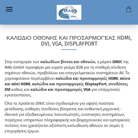
ΚΑΛΏΔΙΟ ΟΘΌΝΗΣ ΚΑΙ ΠΡΟΣΑΡΜΟΓΈΑΣ HDMI,
DVI, VGA, DISPLAYPORT
Στην κατηγορία των
καλωδίων βίντεο και οθονών
, η μάρκα
DINIC
της
MAG GmbH προσφέρει μια ευρεία γκάμα B2B για τη σταθερή σύνδεση
σημάτων οθονών, προβολέων και επαγγελματικών συστημάτων AV. Το
χαρτοφυλάκιο περιλαμβάνει
καλώδια και προσαρμογείς HDMI
,
micro
και mini HDMI
,
καλώδια και προσαρμογείς DisplayPort
,
συνδέσεις
DVI
καθώς και
καλώδια και προσαρμογείς VGA
για υπάρχουσες
εγκαταστάσεις.
Όλα τα προϊόντα DINIC είναι σχεδιασμένα για υψηλή ποιότητα
μετάδοσης, καθαρές συνδέσεις βύσματος και ανθεκτική μηχανική -
ιδανικά για εξειδικευμένους λιανοπωλητές, ενοποιητές συστημάτων,
παρόχους υπηρεσιών πληροφορικής και βιομηχανικούς και εμπορικούς
πελάτες που χρειάζονται αξιόπιστη καλωδίωση οθονών σε σειρές ή
επιχειρήσεις έργων.