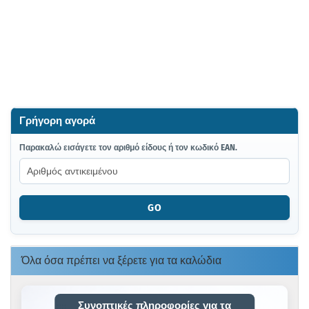
Γρήγορη αγορά
ΠΑΡΑΚΑΛΏ
Παρακαλώ εισάγετε τον αριθμό είδους ή τον κωδικό EAN.
ΕΙΣΆΓΕΤΕ
ΤΟΝ
ΑΡΙΘΜΌ
ΕΊΔΟΥΣ
GO
Ή
ΤΟΝ
ΚΩΔΙΚΌ
EAN.
Όλα όσα πρέπει να ξέρετε για τα καλώδια
Συνοπτικές πληροφορίες για τα