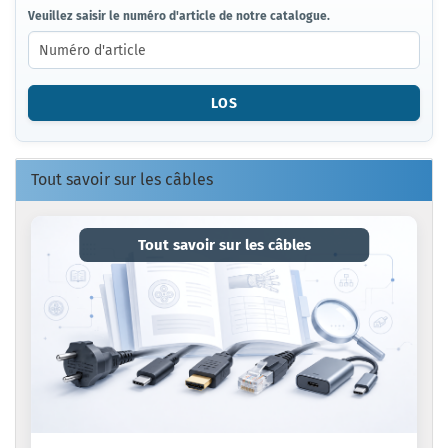
VEUILLEZ
Veuillez saisir le numéro d'article de notre catalogue.
SAISIR
LE
NUMÉRO
D'ARTICLE
LOS
DE
NOTRE
CATALOGUE.
Tout savoir sur les câbles
Tout savoir sur les câbles