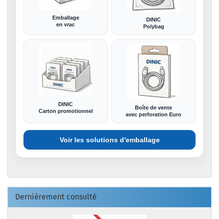
Emballage
DINIC
en vrac
Polybag
DINIC
Boîte de vente
Carton promotionnel
avec perforation Euro
Voir les solutions d'emballage
Dernièrement consulté