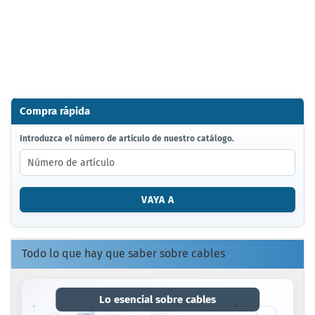
Compra rápida
INTRODUZCA
Introduzca el número de artículo de nuestro catálogo.
EL
NÚMERO
DE
ARTÍCULO
VAYA A
DE
NUESTRO
CATÁLOGO.
Todo lo que hay que saber sobre cables
Lo esencial sobre cables