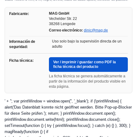
MAG GmbH
Fabricante:
Vechelder Str. 22
38268 Lengede
Correo electrónico:
dinic@mag.de
Uso solo bajo la supervisión directa de un
Información de
adulto
seguridad:
Ficha técnica:
Ver / imprimir / guardar como PDF la
ficha técnica del producto
La ficha técnica se genera automáticamente a
partir de la información del producto visible en
esta página.
' + ''; var printWindow = window.open('', '_blank'); if (!printWindow) {
alert('Das Datenblatt konnte nicht geöffnet werden. Bitte Pop-up-Blocker
für diese Seite prüfen.'); return; } printWindow.document.open();
printWindow.document.write(html); printWindow.document.close();
setTimeout(function () { try { printWindow.focus(); } catch (e) {} }, 300); }
magReady(function () { if