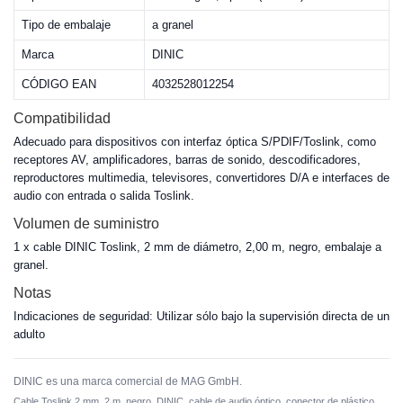
Tipo de embalaje
a granel
Marca
DINIC
CÓDIGO EAN
4032528012254
Compatibilidad
Adecuado para dispositivos con interfaz óptica S/PDIF/Toslink, como
receptores AV, amplificadores, barras de sonido, descodificadores,
reproductores multimedia, televisores, convertidores D/A e interfaces de
audio con entrada o salida Toslink.
Volumen de suministro
1 x cable DINIC Toslink, 2 mm de diámetro, 2,00 m, negro, embalaje a
granel.
Notas
Indicaciones de seguridad: Utilizar sólo bajo la supervisión directa de un
adulto
DINIC es una marca comercial de MAG GmbH.
Cable Toslink 2 mm, 2 m, negro, DINIC, cable de audio óptico, conector de plástico.