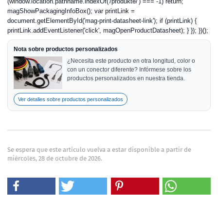
(window.location.pathname.indexOf('/produkte/') === -1) return;
magShowPackagingInfoBox(); var printLink =
document.getElementById('mag-print-datasheet-link'); if (printLink) {
printLink.addEventListener('click', magOpenProductDatasheet); } }); })();
Nota sobre productos personalizados
¿Necesita este producto en otra longitud, color o
con un conector diferente? Infórmese sobre los
productos personalizados en nuestra tienda.
Ver detalles sobre productos personalizados
Se espera que este artículo vuelva a estar disponible a partir de
miércoles, 28 de octubre de 2026.