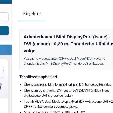
Kirjeldus
Adapterkaabel Mini DisplayPort (isane) -
DVI (emane) - 0,20 m, Thunderbolt-ühildu
valge
Passiivne videoadapter (DP++/Dual-Mode) DVI-kuvarite
ühendamiseks Mini-DisplayPort/Thunderbolt allikatega.
Tehnilised tipphetked
Ühendusallikas: Mini DisplayPort pistik (Thunderbolt-ühilduv)
Ühendamise sihtkoht: DVI-pesa (DVI-D/DVI-I ühilduv liides
digitaalsete DVI-signaalide jaoks)
Toetab VESA Dual-Mode DisplayPort (DP++): otsene DVI-vä
DP++-funktsiooniga seadmete jaoks.
Max. Resolutsioon: 1920 × 1080 (Full HD)