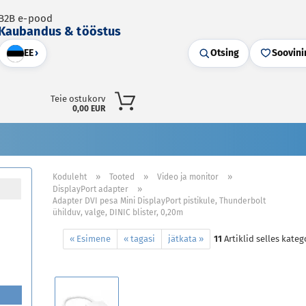
B2B e-pood
Kaubandus & tööstus
EE
›
Otsing
Soovini
Teie ostukorv
0,00 EUR
»
»
»
Koduleht
Tooted
Video ja monitor
»
DisplayPort adapter
Adapter DVI pesa Mini DisplayPort pistikule, Thunderbolt
ühilduv, valge, DINIC blister, 0,20m
« Esimene
« tagasi
jätkata »
11
Artiklid selles kate