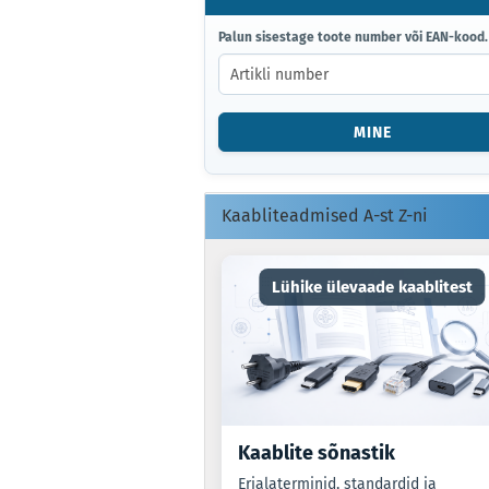
PALUN
Palun sisestage toote number või EAN-kood.
SISESTAGE
TOOTE
NUMBER
VÕI
MINE
EAN-
KOOD.
Kaabliteadmised A-st Z-ni
Lühike ülevaade kaablitest
Kaablite sõnastik
Erialaterminid, standardid ja