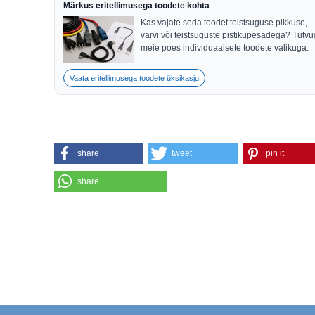
Märkus eritellimusega toodete kohta
Kas vajate seda toodet teistsuguse pikkuse,
värvi või teistsuguste pistikupesadega? Tutv
meie poes individuaalsete toodete valikuga.
Vaata eritellimusega toodete üksikasju
share
tweet
pin it
share