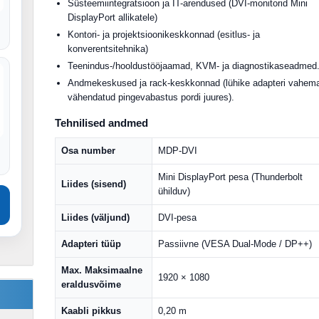
Süsteemiintegratsioon ja IT-arendused (DVI-monitorid Mini
DisplayPort allikatele)
Kontori- ja projektsioonikeskkonnad (esitlus- ja
konverentsitehnika)
Teenindus-/hooldustööjaamad, KVM- ja diagnostikaseadmed
Andmekeskused ja rack-keskkonnad (lühike adapteri vahem
vähendatud pingevabastus pordi juures).
Tehnilised andmed
Osa number
MDP-DVI
Mini DisplayPort pesa (Thunderbolt
Liides (sisend)
ühilduv)
Liides (väljund)
DVI-pesa
Adapteri tüüp
Passiivne (VESA Dual-Mode / DP++)
Max. Maksimaalne
1920 × 1080
eraldusvõime
Kaabli pikkus
0,20 m