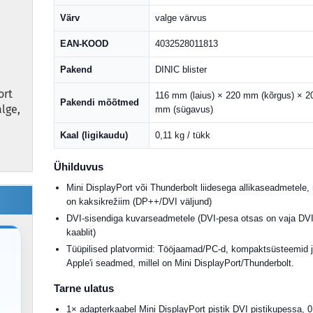
Värv
valge värvus
EAN-KOOD
4032528011813
Pakend
DINIC blister
ort
116 mm (laius) × 220 mm (kõrgus) × 2
Pakendi mõõtmed
alge,
mm (sügavus)
Kaal (ligikaudu)
0,11 kg / tükk
Ühilduvus
Mini DisplayPort või Thunderbolt liidesega allikaseadmetele, 
on kaksikrežiim (DP++/DVI väljund)
DVI-sisendiga kuvarseadmetele (DVI-pesa otsas on vaja DVI
kaablit)
Tüüpilised platvormid: Tööjaamad/PC-d, kompaktsüsteemid 
Apple'i seadmed, millel on Mini DisplayPort/Thunderbolt.
Tarne ulatus
1× adapterkaabel Mini DisplayPort pistik DVI pistikupessa, 0