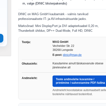
m, valge (DINIC blisterpakendis)
DINIC on MAG GmbH kaubamärk - valmis tarvikud
professionaalsete IT- ja AV-infrastruktuuride jaoks.
Märksõnad: Mini DisplayPort ja DVI adapterkaabel 0,20 m,
Thunderbolt ühilduv, DP++ Dual-Mode, Full HD, DINIC
MAG GmbH
Tootja:
Vechelder Str. 22
38268 Lengede
E-post:
dinic@mag.de
Kasutamine ainult täiskasvanute otsese
Ohutusinfo:
järelevalve all
Andmeleht:
Toote andmelehe kuvamine /
printimine / salvestamine PDF-failina
Andmeleht koostatakse automaatselt sell
tootelehe nähtavast tooteinfost.