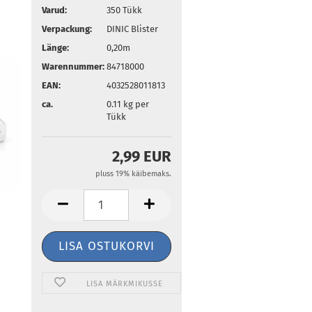
Varud:
350
Tükk
Verpackung:
DINIC Blister
Länge:
0,20m
Warennummer:
84718000
EAN:
4032528011813
ca.
0.11
kg per
Tükk
2,99 EUR
pluss 19% käibemaks.
LISA MÄRKMIKUSSE