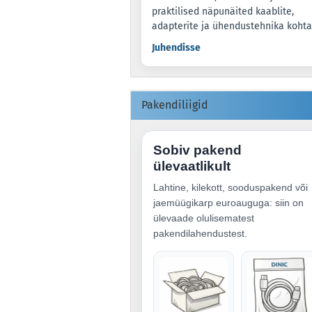
praktilised näpunäited kaablite,
adapterite ja ühendustehnika kohta
Juhendisse
Pakendiliigid
Sobiv pakend
ülevaatlikult
Lahtine, kilekott, sooduspakend või
jaemüügikarp euroauguga: siin on
ülevaade olulisematest
pakendilahendustest.