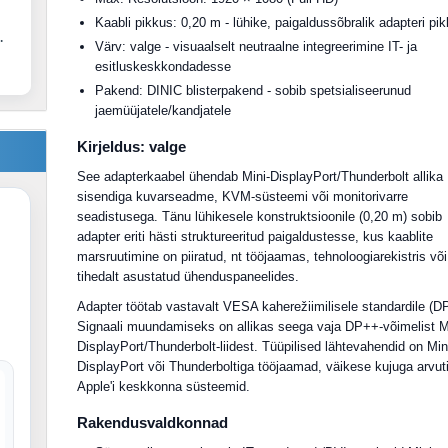
Kaabli pikkus: 0,20 m - lühike, paigaldussõbralik adapteri pi
.
Värv: valge - visuaalselt neutraalne integreerimine IT- ja
esitluskeskkondadesse
Pakend: DINIC blisterpakend - sobib spetsialiseerunud
jaemüüjatele/kandjatele
Kirjeldus: valge
See adapterkaabel ühendab Mini-DisplayPort/Thunderbolt allika
sisendiga kuvarseadme, KVM-süsteemi või monitorivarre
seadistusega. Tänu lühikesele konstruktsioonile (0,20 m) sobib
adapter eriti hästi struktureeritud paigaldustesse, kus kaablite
marsruutimine on piiratud, nt tööjaamas, tehnoloogiarekistris või
tihedalt asustatud ühenduspaneelides.
Adapter töötab vastavalt VESA kaherežiimilisele standardile (D
Signaali muundamiseks on allikas seega vaja DP++-võimelist M
DisplayPort/Thunderbolt-liidest. Tüüpilised lähtevahendid on Min
DisplayPort või Thunderboltiga tööjaamad, väikese kujuga arvuti
Apple'i keskkonna süsteemid.
Rakendusvaldkonnad