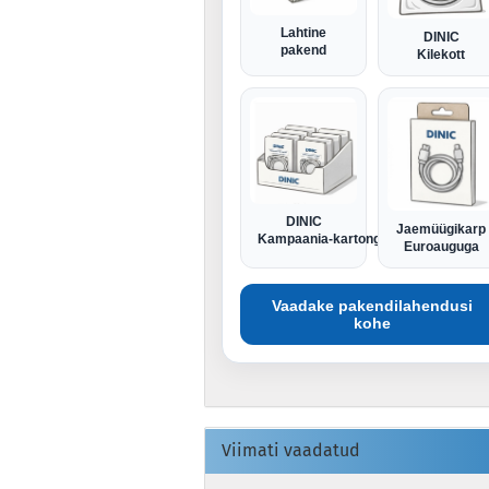
Lahtine
DINIC
pakend
Kilekott
DINIC
Jaemüügikarp
Kampaania-kartong
Euroauguga
Vaadake pakendilahendusi
kohe
Viimati vaadatud