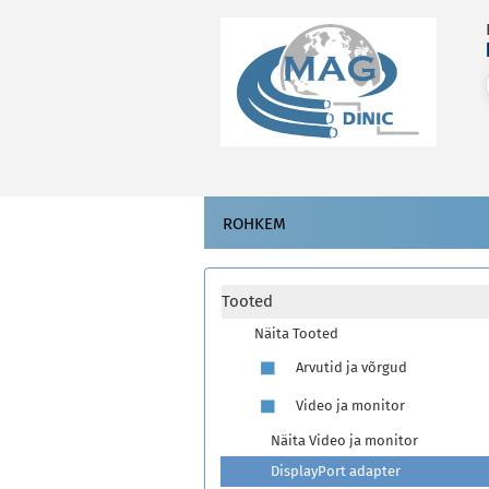
ROHKEM
Tooted
Näita Tooted
Arvutid ja võrgud
Video ja monitor
Näita Video ja monitor
DisplayPort adapter