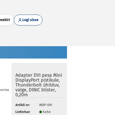
mekiri
Logi sisse
Adapter DVI pesa Mini
DisplayPort pistikule,
Thunderbolt ühilduv,
valge, DINIC blister,
goorias
0,20m
Artikli nr:
MDP-DVI
Lieferbar:
Kohe