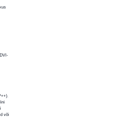
kkus
 DVI-
P++).
ini
i
d või