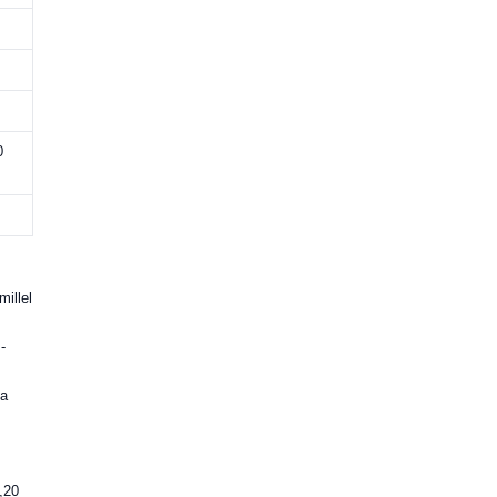
0
millel
-
ja
,20