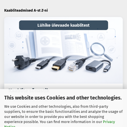
Kaabliteadmised A-st Z-ni
Lühike ülevaade kaablitest
Kaablite sõnastik
This website uses Cookies and other technologies.
Erialaterminid, standardid ja praktilised näpunäited
We use Cookies and other technologies, also from third-party
kaablite, adapterite ja ühendustehnika kohta.
suppliers, to ensure the basic functionalities and analyze the usage of
our website in order to provide you with the best shopping
Juhendisse
experience possible. You can find more information in our
Privacy
Notice
.