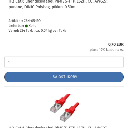
HQ Cat.6 ühenduskaabel PiMF/S-FTP, LSZH, CU, AWG27,
punane, DINIC Polybag, pikkus 0.50m
Artikli nr: C6N-05-RO
Lieferbar:
Kohe
Varud: 224 Tükk , ca.
0,04
kg per Tükk
0,70 EUR
pluss 19% käibemaks.
LISA OSTUKORVI