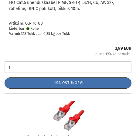
HQ Cat.6 ühenduskaabel PiMF/S-FTP, LSZH, CU, AWG27,
roheline, DINIC polükott, pikkus 10m.
Artikli nr: C6N-10-GU
Lieferbar:
Kohe
Varud: 318 Tükk , ca.
0,35
kg per Tükk
3,99 EUR
pluss 19% käibemaks.
LISA OSTUKORVI