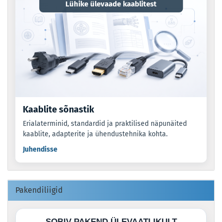
Lühike ülevaade kaablitest
Kaablite sõnastik
Erialaterminid, standardid ja praktilised näpunäited
kaablite, adapterite ja ühendustehnika kohta.
Juhendisse
Pakendiliigid
SOBIV PAKEND ÜLEVAATLIKULT