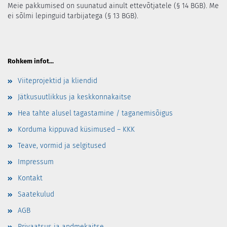
Meie pakkumised on suunatud ainult ettevõtjatele (§ 14 BGB). Me
ei sõlmi lepinguid tarbijatega (§ 13 BGB).
Rohkem infot...
Viiteprojektid ja kliendid
Jätkusuutlikkus ja keskkonnakaitse
Hea tahte alusel tagastamine / taganemisõigus
Korduma kippuvad küsimused – KKK
Teave, vormid ja selgitused
Impressum
Kontakt
Saatekulud
AGB
Privaatsus ja andmekaitse