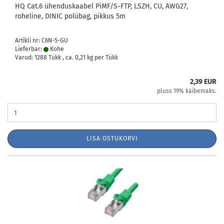
HQ Cat.6 ühenduskaabel PiMF/S-FTP, LSZH, CU, AWG27,
roheline, DINIC polübag, pikkus 5m
Artikli nr: C6N-5-GU
Lieferbar:
Kohe
Varud: 1288 Tükk , ca.
0,21
kg per Tükk
2,39 EUR
pluss 19% käibemaks.
LISA OSTUKORVI