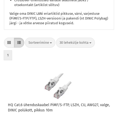
Crossover-ühendused vanade seadmete jaoks /
otsekontakt (artiklist sõltuv)
Valige oma DINIC LANi eriartiklid pikkuse, värvi, varjestuse
(PiMF/S-FTP/FTP), LSZH-versiooni ja pakendi (nt DINIC Polybag)
järgi - ja võtke arvesse piiratud koguseid.
Sorteerimine
lehekülje kohta
Sorteerimine
30 lehekülje kohta
1
HQ Cat.6 ühenduskaabel PiMF/S-FTP, LSZH, CU, AWG27, valge,
DINIC polükott, pikkus 10m