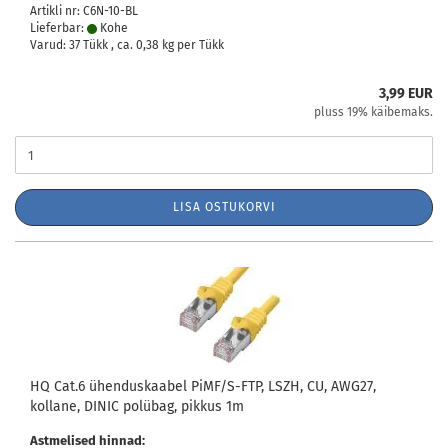
Artikli nr: C6N-10-BL
Lieferbar:
Kohe
Varud: 37 Tükk , ca.
0,38
kg per Tükk
3,99 EUR
pluss 19% käibemaks.
LISA OSTUKORVI
HQ Cat.6 ühenduskaabel PiMF/S-FTP, LSZH, CU, AWG27,
kollane, DINIC polübag, pikkus 1m
Astmelised hinnad: