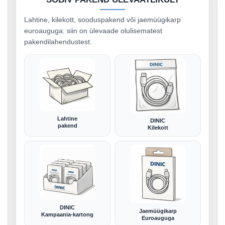
Lahtine, kilekott, sooduspakend või jaemüügikarp
euroauguga: siin on ülevaade olulisematest
pakendilahendustest.
Lahtine
DINIC
pakend
Kilekott
DINIC
Jaemüügikarp
Kampaania-kartong
Euroauguga