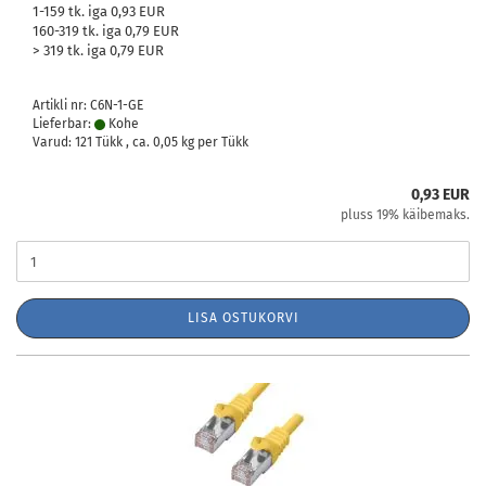
1-159 tk. iga 0,93 EUR
160-319 tk. iga 0,79 EUR
> 319 tk. iga 0,79 EUR
Artikli nr: C6N-1-GE
Lieferbar:
Kohe
Varud: 121 Tükk , ca.
0,05
kg per Tükk
0,93 EUR
pluss 19% käibemaks.
LISA OSTUKORVI