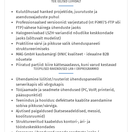
TEIE EELISED LÜHIDALT
Kulutõhusad hanked projektide, juurutuste ja
asendusvajaduste puhul
Professionaalsed versioonid: varjestatud (nt PiMF/S-FTP või
FTP) vähese häirega ühenduste jaoks
Halogeenivabad LSZH-variandid nõudlike keskkondade
jaoks (sõltuvalt mudelist)
Praktiline värvi ja pikkuse valik ühenduspaneeli
struktureerimiseks
MAG GmbH kaubamärgi DINIC kvaliteet - ideaalne B2B
nõuetele
Piiratud partiid: kiire kättesaadavus, kuni varud kestavad
TÜÜPILISED RAKENDUSED LAN-I ERIPROGRAMMID
Ühendamine lülitist/ruuterist ühenduspaneelile
serverikapis või võrgukapis
Tööjaamade ja seadmete ühendused (PC, VoIP, printerid,
pääsupunktid)
Teenindus ja hooldus: defektsete kaablite asendamine
sobiva pikkuse/värviga.
Ajutised paigaldused (katseseadeldised, messid,
koolitusruumid)
Struktureeritud kaabeldus kontori-, äri- ja
tööstuskeskkondades