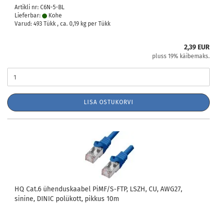
Artikli nr: C6N-5-BL
Lieferbar:
Kohe
Varud: 493 Tükk , ca.
0,19
kg per Tükk
2,39 EUR
pluss 19% käibemaks.
LISA OSTUKORVI
HQ Cat.6 ühenduskaabel PiMF/S-FTP, LSZH, CU, AWG27,
sinine, DINIC polükott, pikkus 10m