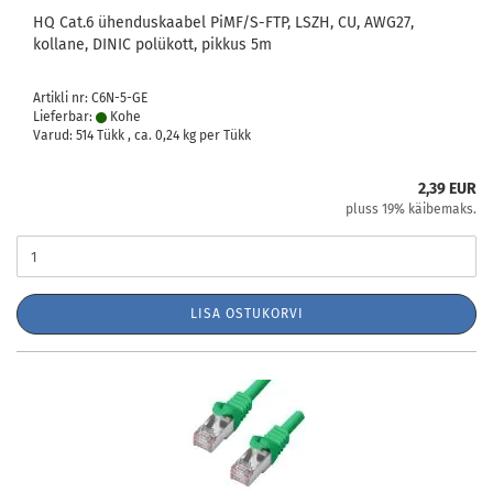
HQ Cat.6 ühenduskaabel PiMF/S-FTP, LSZH, CU, AWG27,
kollane, DINIC polükott, pikkus 5m
Artikli nr: C6N-5-GE
Lieferbar:
Kohe
Varud: 514 Tükk , ca.
0,24
kg per Tükk
2,39 EUR
pluss 19% käibemaks.
LISA OSTUKORVI