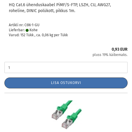
HQ Cat.6 ühenduskaabel PiMF/S-FTP, LSZH, CU, AWG27,
roheline, DINIC polükott, pikkus 1m.
Artikli nr: C6N-1-GU
Lieferbar:
Kohe
Varud: 152 Tükk , ca.
0,06
kg per Tükk
0,93 EUR
pluss 19% käibemaks.
LISA OSTUKORVI