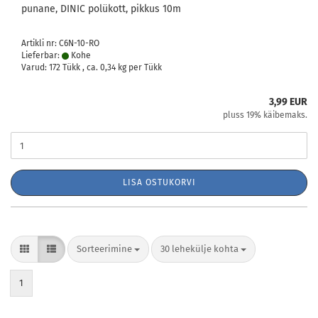
punane, DINIC polükott, pikkus 10m
Artikli nr: C6N-10-RO
Lieferbar:
Kohe
Varud: 172 Tükk , ca.
0,34
kg per Tükk
3,99 EUR
pluss 19% käibemaks.
LISA OSTUKORVI
Sorteerimine
lehekülje kohta
Sorteerimine
30 lehekülje kohta
1