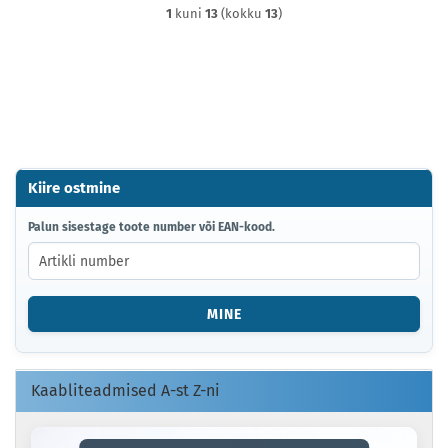
1
kuni
13
(kokku
13
)
Kiire ostmine
PALUN
Palun sisestage toote number või EAN-kood.
SISESTAGE
TOOTE
NUMBER
VÕI
MINE
EAN-
KOOD.
Kaabliteadmised A-st Z-ni