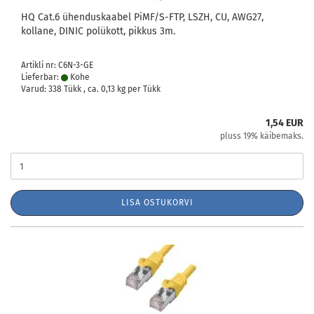
HQ Cat.6 ühenduskaabel PiMF/S-FTP, LSZH, CU, AWG27,
kollane, DINIC polükott, pikkus 3m.
Artikli nr: C6N-3-GE
Lieferbar:
Kohe
Varud: 338 Tükk , ca.
0,13
kg per Tükk
1,54 EUR
pluss 19% käibemaks.
LISA OSTUKORVI