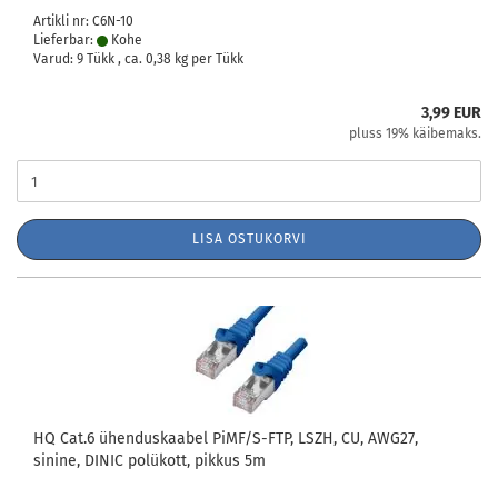
Artikli nr: C6N-10
Lieferbar:
Kohe
Varud: 9 Tükk , ca.
0,38
kg per Tükk
3,99 EUR
pluss 19% käibemaks.
LISA OSTUKORVI
HQ Cat.6 ühenduskaabel PiMF/S-FTP, LSZH, CU, AWG27,
sinine, DINIC polükott, pikkus 5m