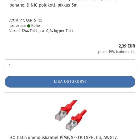
punane, DINIC polükott, pikkus 5m
Artikli nr: C6N-5-RO
Lieferbar:
Kohe
Varud: 1244 Tükk , ca.
0,24
kg per Tükk
2,39 EUR
pluss 19% käibemaks.
LISA OSTUKORVI
HQ Cat.6 ühenduskaabel PiMF/S-FTP, LSZH, CU, AWG27,