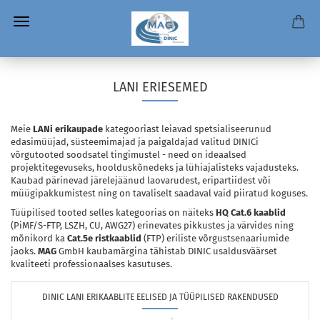
LANI ERIESEMED
Meie
LANi erikaupade
kategooriast leiavad spetsialiseerunud
edasimüüjad, süsteemimajad ja paigaldajad valitud DINICi
võrgutooted soodsatel tingimustel - need on ideaalsed
projektitegevuseks, hoolduskõnedeks ja lühiajalisteks vajadusteks.
Kaubad pärinevad järelejäänud laovarudest, eripartiidest või
müügipakkumistest ning on tavaliselt saadaval vaid piiratud koguses.
Tüüpilised tooted selles kategoorias on näiteks
HQ Cat.6 kaablid
(PiMF/S-FTP, LSZH, CU, AWG27) erinevates pikkustes ja värvides ning
mõnikord ka
Cat.5e ristkaablid
(FTP) eriliste võrgustsenaariumide
jaoks.
MAG
GmbH kaubamärgina tähistab DINIC usaldusväärset
kvaliteeti professionaalses kasutuses.
DINIC LANI ERIKAABLITE EELISED JA TÜÜPILISED RAKENDUSED