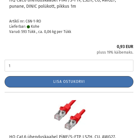
HQ Cat.6 ühenduskaabel PiMF/S-FTP, LSZH, CU, AWG27,
punane, DINIC polükott, pikkus 1m
Artikli nr: C6N-1-RO
Lieferbar:
Kohe
Varud: 593 Tükk , ca.
0,06
kg per Tükk
0,93 EUR
pluss 19% käibemaks.
LISA OSTUKORVI
HQ Cat.6 ühenduskaabel PiMF/S-FTP, LSZH, CU, AWG27,