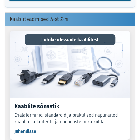
KOOD.
Kaabliteadmised A-st Z-ni
Lühike ülevaade kaablitest
Kaablite sõnastik
Erialaterminid, standardid ja praktilised näpunäited
kaablite, adapterite ja ühendustehnika kohta.
Juhendisse