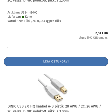
2C, valge, DINIC polükott, pikkus 2,00m
Artikli nr: USB-II-2-HQ
Lieferbar:
Kohe
Varud: 1205 Tükk , ca.
0,083
kg per Tükk
2,51 EUR
pluss 19% käibemaks.
LISA OSTUKORVI
DINIC USB 2.0 HQ kaabel A-B pistik, 28 AWG / 2C, 26 AWG /
2C, valge, DINIC polükott, pikkus 3,00m