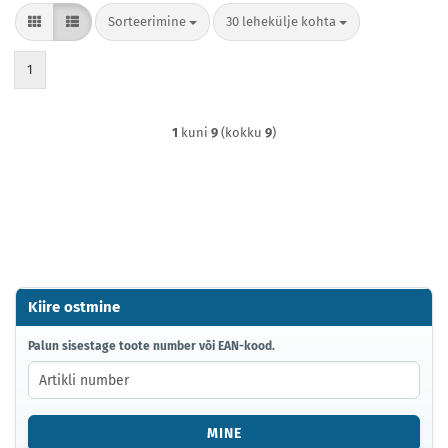
Sorteerimine
lehekülje kohta
Sorteerimine
30 lehekülje kohta
1
1
kuni
9
(kokku
9
)
Kiire ostmine
PALUN
Palun sisestage toote number või EAN-kood.
SISESTAGE
TOOTE
NUMBER
VÕI
MINE
EAN-