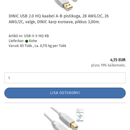
DINIC USB 2.0 HQ kaabel A-B pistikuga, 28 AWG/2C, 26
AWG/2C, valge, DINIC karp euroava, pikkus 3,00m.
Artikli nr: USB-II-3-HQ-KB
Lieferbar:
Kohe
Varud: 85 Tükk , ca.
0,115
kg per Tükk
4,15 EUR
pluss 19% käibemaks.
LISA OSTUKORVI