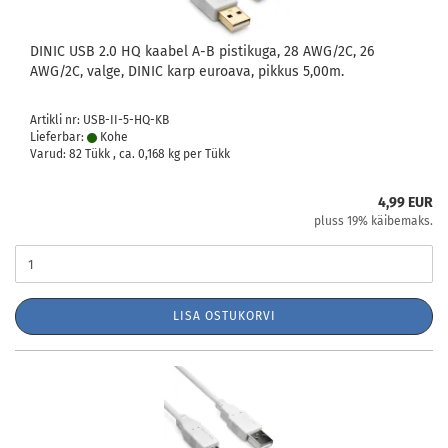
DINIC USB 2.0 HQ kaabel A-B pistikuga, 28 AWG/2C, 26
AWG/2C, valge, DINIC karp euroava, pikkus 5,00m.
Artikli nr: USB-II-5-HQ-KB
Lieferbar:
Kohe
Varud: 82 Tükk , ca.
0,168
kg per Tükk
4,99 EUR
pluss 19% käibemaks.
LISA OSTUKORVI