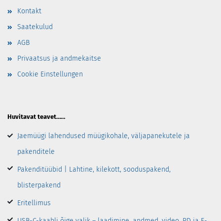
Kontakt
Saatekulud
AGB
Privaatsus ja andmekaitse
Cookie Einstellungen
Huvitavat teavet……
Jaemüügi lahendused müügikohale, väljapanekutele ja
pakenditele
Pakenditüübid | Lahtine, kilekott, sooduspakend,
blisterpakend
Eritellimus
USB-C-kaabli õige valik – laadimine, andmed, video, PD ja E-