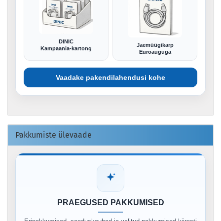
DINIC
Jaemüügikarp
Kampaania-kartong
Euroauguga
Vaadake pakendilahendusi kohe
Pakkumiste ülevaade
PRAEGUSED PAKKUMISED