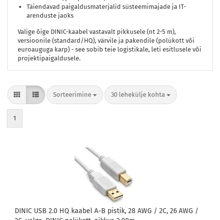
Täiendavad paigaldusmaterjalid süsteemimajade ja IT-
arenduste jaoks
Valige õige DINIC-kaabel vastavalt pikkusele (nt 2-5 m),
versioonile (standard/HQ), värvile ja pakendile (polükott või
euroauguga karp) - see sobib teie logistikale, leti esitlusele või
projektipaigaldusele.
Sorteerimine
lehekülje kohta
Sorteerimine
30 lehekülje kohta
1
DINIC USB 2.0 HQ kaabel A-B pistik, 28 AWG / 2C, 26 AWG /