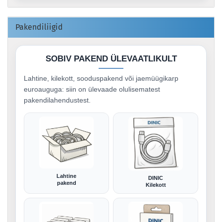
Pakendiliigid
SOBIV PAKEND ÜLEVAATLIKULT
Lahtine, kilekott, sooduspakend või jaemüügikarp
euroauguga: siin on ülevaade olulisematest
pakendilahendustest.
Lahtine
DINIC
pakend
Kilekott