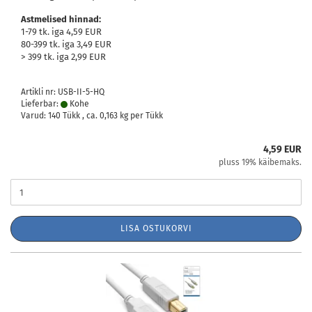
Astmelised hinnad:
1-79 tk. iga 4,59 EUR
80-399 tk. iga 3,49 EUR
> 399 tk. iga 2,99 EUR
Artikli nr: USB-II-5-HQ
Lieferbar:
Kohe
Varud: 140 Tükk , ca.
0,163
kg per Tükk
4,59 EUR
pluss 19% käibemaks.
LISA OSTUKORVI