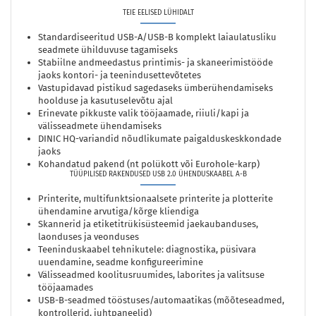
TEIE EELISED LÜHIDALT
Standardiseeritud USB-A/USB-B komplekt laiaulatusliku
seadmete ühilduvuse tagamiseks
Stabiilne andmeedastus printimis- ja skaneerimistööde
jaoks kontori- ja teenindusettevõtetes
Vastupidavad pistikud sagedaseks ümberühendamiseks
hoolduse ja kasutuselevõtu ajal
Erinevate pikkuste valik tööjaamade, riiuli/kapi ja
välisseadmete ühendamiseks
DINIC HQ-variandid nõudlikumate paigalduskeskkondade
jaoks
Kohandatud pakend (nt polükott või Eurohole-karp)
TÜÜPILISED RAKENDUSED USB 2.0 ÜHENDUSKAABEL A-B
Printerite, multifunktsionaalsete printerite ja plotterite
ühendamine arvutiga/kõrge kliendiga
Skannerid ja etiketitrükisüsteemid jaekaubanduses,
laonduses ja veonduses
Teeninduskaabel tehnikutele: diagnostika, püsivara
uuendamine, seadme konfigureerimine
Välisseadmed koolitusruumides, laborites ja valitsuse
tööjaamades
USB-B-seadmed tööstuses/automaatikas (mõõteseadmed,
kontrollerid, juhtpaneelid)