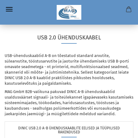
USB 2.0 ÜHENDUSKAABEL
USB-ühenduskaablid A-B on tõestatud standard arvutite,
sülearvutite, tööstusarvutite ja jaoturite ühendamiseks USB B-porti
omavate seadmetega - nt printerid, multifunktsionaalsed seadmed,
skannerid või mõõte- ja juhtimistehnika. Sellest kategooriast leiate
DINIC USB 2.0 A-B kaablid praktilistes pikkustes hoolduseks,
kasutuselevõtuks ja paigaldamiseks.
MAG GmbH B2B-valikuna pakuvad DINIC A-B ühenduskaablid
usaldusväärset signaali- ja toiteülekannet igapäevaseks kasutamiseks
süsteemimajades, töökodades, haridusasutustes, tööstuses ja
kaubanduses - sealhulgas polümeerkottides või euroaukudega
jaekarpides jaemüügi- ja müügilettidele mõeldud variandid.
DINIC USB 2.0 A-B ÜHENDUSKAABLITE EELISED JA TÜÜPILISED
RAKENDUSED