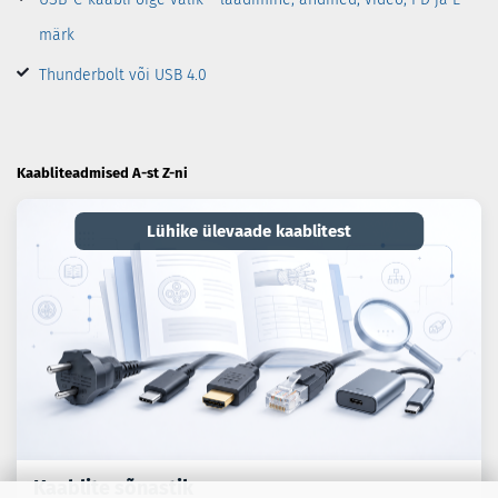
märk
Thunderbolt või USB 4.0
Kaabliteadmised A-st Z-ni
Lühike ülevaade kaablitest
Kaablite sõnastik