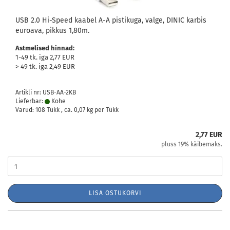
USB 2.0 Hi-Speed kaabel A-A pistikuga, valge, DINIC karbis
euroava, pikkus 1,80m.
Astmelised hinnad:
1-49 tk. iga 2,77 EUR
> 49 tk. iga 2,49 EUR
Artikli nr: USB-AA-2KB
Lieferbar:
Kohe
Varud: 108 Tükk , ca.
0,07
kg per Tükk
2,77 EUR
pluss 19% käibemaks.
LISA OSTUKORVI