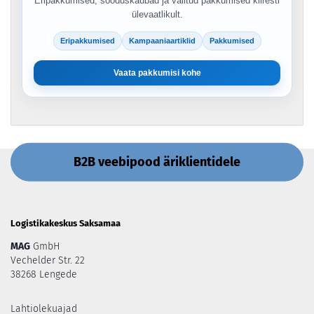
Eripakkumised, sooduskaubad ja valitud pakkumised kiiresti
ülevaatlikult.
Eripakkumised
Kampaaniaartiklid
Pakkumised
Vaata pakkumisi kohe
B2B veebipood äriklientidele
Logistikakeskus Saksamaa
MAG
GmbH
Vechelder Str. 22
38268 Lengede
Lahtiolekuajad